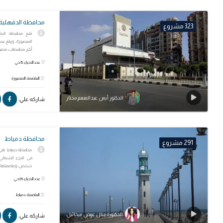
محافظة الدقهلية
323 مشروع
تقع محافظة الدق
أكبر محافظات مصر س
عدد الاحياء: 15 حي
العاصمة: المنصورة
الدكتور أيمن عبدالمنعم مختار
شاركه علي:
محافظة دمياط
291 مشروع
محافظة دمياط هي 
في الجزء الشمالي 
شخص، وعاصمتها هي
عدد الاحياء: 85 حي
العاصمة: دمياط
الدكتورة منال عوض ميخائيل
شاركه علي: