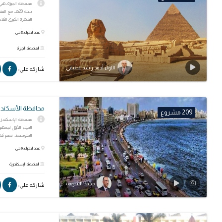
محافظة الجيزة، هي
سنة 20هـ مع
القاهرة الكبرى الثلاث 
عدد الاحياء: 8 حي
العاصمة: الجيزة
اللواء أحمد راشد عطيفي
شاركه علي:
محافظة الأسكندر
209 مشروع
محافظة الإسكندرية
الميناء الأول لجمه
المتوسط، تضم ثلاثة
عدد الاحياء: 9 حي
العاصمة: الإسكندرية
محمد الشريف
شاركه علي: