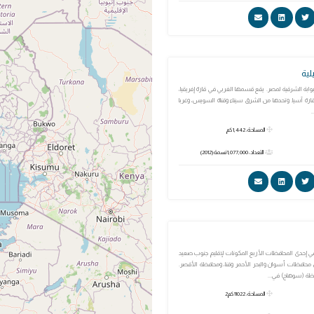
لية
لبوابة الشرقية لمصر. يقع قسمها الغربي في قارة إفريقيا،
رة آسيا. وتحدها من الشرق سيناء وقناة السويس، وغربا
.
المساحة: 1,442 كم
التعداد: 1,077,000 نسمة (2012)
إحدى المحافظات الأربع المكونات لإقليم جنوب صعيد
حافظات أسوان والبحر الأحمر وقنا، ومحافظة الأقصر.
ظة (سوهاج) في...
المساحة: 11022 كم2