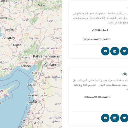
 هي إحدى محافظات جمهورية مصر العربية تقع في
ساحل البحر المتوسط، وعاصمتها مدينة بورسعيد وتضم
 بور فؤاد التي تمث...
المساحة: 1351.14 كم
التعداد: 1000000 نسمة (2019)
ناء
، محافظة مصرية؛ وإحدى المحافظتين اللتين تقتسمان
يناء. عاصمتها مدينة الطور. التقسيم الإداري وتتكون
..
التعداد: 177,900 نسمة (2013)