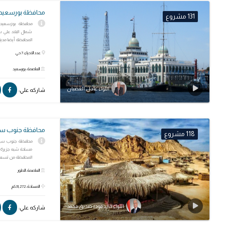
محافظة بورسعيد
131 مشروع
محافظة بورسعيد،
شمال البلاد علي 
المحافظة أيضا مدينة
عدد الاحياء: 7 حي
العاصمة: بورسعيد
اللواء عادل الغضبان
شاركه علي:
محافظة جنوب سي
118 مشروع
محافظة جنوب سيناء
مساحة شبه جزيرة س
المحافظة من تسعة.
العاصمة: الطور
المساحة: 31,272 كم
اللواء خالد فوده صديق محمد
شاركه علي: