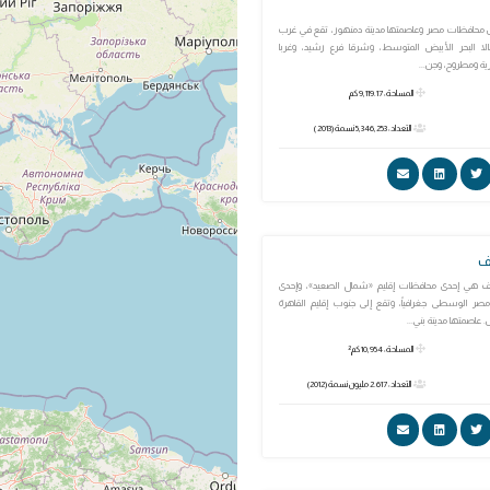
ن محافظات مصر وعاصمتها مدينة دمنهور، تقع في غرب
الا البحر الأبيض المتوسط، وشرقا فرع رشيد، وغربا
ة ومطروح، وجن...
المساحة: 9,119.17 كم
التعداد: 5,346,253 نسمة (2013 )
ف
 هي إحدى محافظات إقليم «شمال الصعيد»، وإحدى
 الوسطى جغرافياً، وتقع إلى جنوب إقليم القاهرة
. عاصمتها مدينة بني...
المساحة: 10,954 كم²
التعداد: 2.617 مليون نسمة (2012)