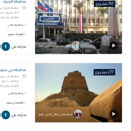
محافظة البحيرة
757 مشروع
محافظة البحيرة، م
الدلتا. ويحدها شم
محافظتي الإسكندري
عدد الاحياء: 84 حي
العاصمة: دمنهور
اللواء هشام عبد الغنى أمنة
شاركه علي:
محافظة بني سوي
277 مشروع
محافظة بني سويف
محافظات شمال مصر
الكبرى في وادي النيل
عدد الاحياء: 39 حي
العاصمة: بني سويف
محمد هاني جمال الدين غنيم
شاركه علي: