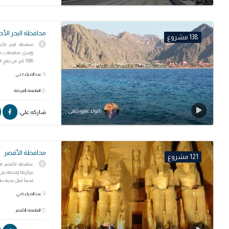
محافظة البحر الأح
138 مشروع
محافظة البحر ال
وإحدى محافظات مص
1080 كم، من خليج السويس، على خط عرض...
عدد الاحياء: 2 حي
العاصمة: الغردقة
اللواء عمرو حنفى
شاركه علي:
محافظة الأقصر
121 مشروع
محافظة الأقصر هي
مراكزها ومدنها على
قديماً تمثل مدينة طي
عدد الاحياء: 5 حي
العاصمة: الأقصر