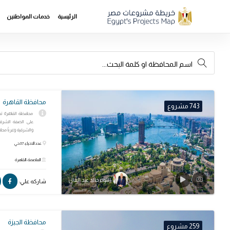
الرئيسية
خدمات المواطنين
محافظة القاهرة
743 مشروع
محافظة القاهرة تع
والشرقية وغرباً محاف
عدد الاحياء: 37 حي
العاصمة: القاهرة
اللواء خالد عبد العال
شاركه علي:
محافظة الجيزة
259 مشروع