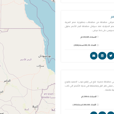
مر
أحمرهي محافظة من محافظات جمهورية مصر العربية
ر الحدودية، تمتد سواحل محافظة البحر الأحمر بطول
المساحة: 203,685 كم
التعداد: 288,233 نسمة (2006)
 محافظة مصرية تقع في إقليم جنوب الصعيد وتتوزع
 ضفتي نهر النيل وعاصمتها هي مدينة الأقصر التي كانت
بة عاصمة...
المساحة: 2959.6 كم
التعداد: 1,300,000 نسمة (2012 )