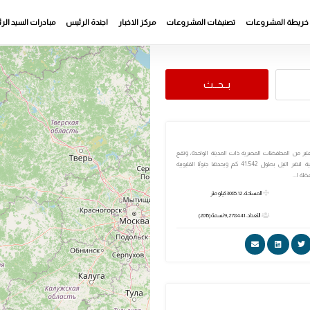
خريطة المشروعات
تصنيفات المشروعات
مركز الاخبار
اجندة الرئيس
مبادرات السيد ال
بــحــث
تبر من المحافظات المصرية ذات المدينة الواحدة، وتقع
على الضفة الشرقية لنهر النيل بطول 41.542 كم ويحدها جنوبًا القليوبية
ظة ا...
المساحة: 3085.12 كيلو متر
التعداد: 9,278441 نسمة (2015)