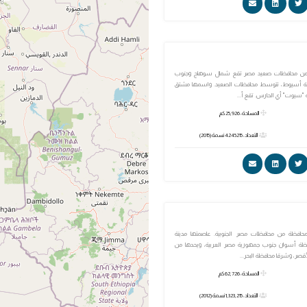
ن محافظات صعيد مصر تقع شمال سوهاج وجنوب
مدينة أسيوط، تتوسط محافظات الصعيد. واسمها مشتق
ة "سيوت" أي الحارس. تقع أ...
المساحة: 25,926 كم
التعداد: 4245215 نسمة (2015)
افظة من محافظات مصر الجنوبية. عاصمتها مدينة
ظة أسوان جنوب جمهورية مصر العربية، ويحدها من
صر، وشرقا محافظة البحر...
المساحة: 62,726 كم
التعداد: 1,323,215 نسمة (2012)