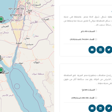
هلية شمال شرق الدلتا بمصر. عاصمتها هي مدينة
المنصورة، ويبلغ عدد سكان المحافظة حوالي 6 ملايين نسمة مما يجعلها من
كاناً. سميت الد...
المساحة: 3,459 كم
التعداد: 6,794,604 نسمة (2020)
إحدى محافظات جمهورية مصر العربية. تقع المحافظة
الشرقي من الدولة، يبلغ عدد سكانها أكثر من مليون
 مدينة دمياط....
المساحة: 589 كم²
التعداد: 1،288،406 نسمة (2015)