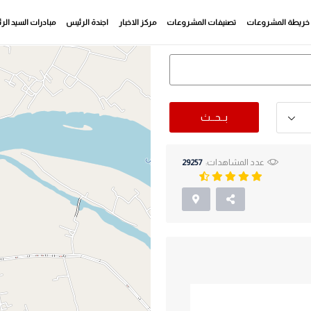
خريطة المشروعات
تصنيفات المشروعات
مركز الاخبار
اجندة الرئيس
مبادرات السيد ال
بــحــث
عدد المشاهدات:
29257