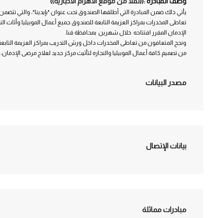
وصف المبادرة :((
نقلا من موقع الأهرام الاخبارية)
)
يأتي ذلك ضمن المبادرة التي أطلقها الصندوق تحت عنوان "بإيدينا"، والتي تتضمن
تعاطى المخدرات بمراكز العزيمة التابعة للصندوق جميع أعمال الموبيليا وأثاث ال
الإدمان المقرر افتتاحه خلال شهرين بمحافظة قنا‪ .‬
ونجح المتعافون من تعاطى المخدرات داخل ورش التدريب بمراكز العزيمة التابع
من تصميم كافة أعمال الموبيليا والنجاره لتأثيث مركز جديد لعلاج مرضى الإدمان، ‪‬
مصدر البيانات
بيانات الإتصال
مبادرات مماثلة