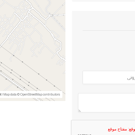
t
| Map data © OpenStreetMap contributors