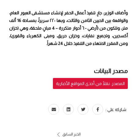
وأضاف الوزير: جارٍ تنفيذ أعمال الحفر لإنشاء مستشفى العبور العام،
والواقعة بين الحيين الثامن والثالث، وبها ٢٢٠ سريراً، بمساحة 16 ألف
متر، وتتكون من (أرضي - ٦ أدوار متكررة – 4 مبانٍ ملحقة، وهي (خزان
أكسجين، وتجميع نفايات، وخزان حريق، ومبنى الكهرباء والقوى)،
ومن المقرر الانتهاء من التنفيذ خلال 24 شهراً.​
مصدر البيانات
المصدر: نقلًا من أحدى المواقع الأخبارية
شاركه علي :
الخبر السابق