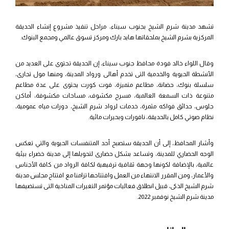
تشهد مدينة شرم الشيخ بجنوب سيناء، مراحل تنفيذ مشروع إنشاء الحديقة
المركزية بشرم الشيخ بملحقاتها هايد بارك ومركز تسوق عالمي ومجمع البنوك.
وقال اللواء خالد فودة محافظ جنوب سيناء، إن الحديقة تحتوى على العديد من
الأنشطة الحيوية والخدمية التى تخدم أهالى ورواد المدينة، ومنها مول تجارى،
سلسلة بنوك، حضانة، مطاعم متميزة، فوت كورت يحتوى على عدة مطاعم
متنوعة ذات السمعة العالمية، مسرح مكشوف، مساحات مكشوفة، أماكن
جلوس، حدائق فواكه مثمرة، خدمات لرواد شرم الشيخ، دورات مياه عمومية،
نظام صوتي كامل بالحديقة، نافورات وبحيرات مائية.
وأشار المحافظ، إلى أن الحديقة ستصبح أحد المتنفسات الحيوية والتي تعكس
الوجه الحضاري للمدينة، وتساعد بشكل حضارى لتحويلها إلى مدينة خضراء بيئية
عالمية، بالإضافة لكونها وجهة ثقافية ترفيهية لكافة الرواد من كافة الأجناس
والأعمار، ومن المقرر الانتهاء من العمل وافتتاحها تزامنا مع افتتاح مجلس مدينة
شرم الشيخ الذكى، قبيل انطلاق فعاليات مؤتمر التغيرات المناخية التى تستضيفها
مدينة شرم الشيخ نوفمبر 2022.