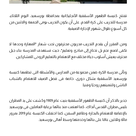
تفتتح كنيسة الظهور الأسقفية الأنجليكانية بمحافظة بورسعيد، اليوم الثلاثاء،
مدرسة للتدريب على كرة القدم، على أن يكون التدريب يومى الجمعة والاثنين من
كل أسبوع طوال شهور الإجازة الصيفية.
ومن المقرر أن يقدم التدريب مدربون محترفون تحت شعار "المهارة وحدها لا
تكفى لصنع نجم بل تحتاج إلى مبادئ وتعليم"، حيث تستهدف المدرسة بناء جيل
محترف يعيش أسلوب حياة مختلف مع الاهتمام بالتعليم الروحى للمشاركين.
وتأتى مدرسة الكرة ضمن مجموعة من المدارس والأنشطة التى تنظمها كنيسة
بورسعيد الأسقفية بشكل دورى، خاصة فى فصل الصيف للاهتمام بالشباب
الناشئ ولتنميتهم روحيًا وفنيا.
جدير بالذكر أن كنيسة الظهور الأسقفية بنيت عام 1989 ودُشنت على يد المطران
بليس مطران القدس آنذاك، كما اهتمت منذ بنائها برعاية العاملين فى بورسعيد
بالإضافة للاهتمام بالبحارة وطاقم السفن، كما احتفلت الكنيسة عام 2019 بمرور
مائة وثلاثين عامًا على بنائها وخدمتها وسط أهالى بورسعيد.