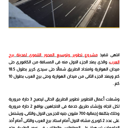
انتهى تنفيذ
مشروع تطوير وتوسيع المحور التنموى لمدينة برج
العرب
، والذى يمتد الجزء الاول منه فى المسافة من الكافورى حتى
ميدان الهوارية وامتداد الطريق شمالاً حتى سيدى كرير بطول 18.5
كم ويمتد الجزء الثانى من ميدان الهوارية وحتى برج العرب بطول 10
كم
.
وشملت أعمال التطوير تطوير الطريق الحالى ليصبح 3 حارة مرورية
لكل اتجاه وإنشاء طريق خدمة فى الاتجاهين بواقع 2 حارة مرورية
وذلك بتكلفة إجمالية 700 مليون جنيه للجزءين الاول والثانى، ويشتمل
على عدد 2 كوبرى مشاه الاول أمام استاد برج العرب والثانى أمام أحد
الجامعات تسهيلا على المواطنين والطلاب فى عبور الطريق وتم