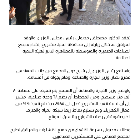
تفقد الدكتور مصطفى مدبولي، رئيس مجلس الوزراء، والوفد
المرافق له، خلال زيارته إلى محافظة المنيا، مشروع إنشاء مجمع
الصناعات الصغيرة والمتوسطة بالمطاهرة التابع لهيئة التنمية
الصناعية.
واستمع رئيس الوزراء إلى شرح حول المجمع من جانب المهندس
عمرو نصار، وزير التجارة والصناعة وقام بجولة في أقسامه.
واوضح وزير التجارة والصناعة أن المجمع يتم تنفيذه على مساحة ٨٠
ألف متر مسطح، ومن المخطط أن يضم ٦٨ وحدة صناعية، مشيرا
إلى أن نسبة تنفيذ المشروع تصل الى ٨٥%، حيث تم تنفيذ ٩٠% من
اعمال الكهرباء، وتم تسليم نقاط ربط شبكة المياه والصرف
الخارجية،ويتبقى رصف الشوارع وتنسيق الموقع.
وطالب مدبولى بسرعة الانتهاء من جميع الانشاءات والمرافق لطرح
المجمع الصناعى على المستثمرين الصناعيين.