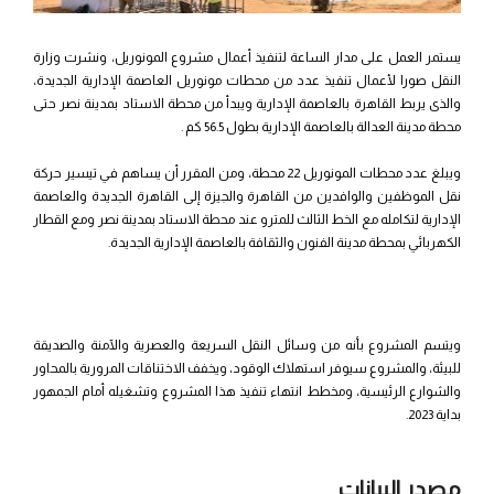
يستمر العمل على مدار الساعة لتنفيذ أعمال مشروع المونوريل، ونشرت وزارة
النقل صورا لأعمال تنفيذ عدد من محطات مونوريل العاصمة الإدارية الجديدة،
والذى يربط القاهرة بالعاصمة الإدارية ويبدأ من محطة الاستاد بمدينة نصر حتى
محطة مدينة العدالة بالعاصمة الإدارية بطول 56.5 كم .
ويبلغ عدد محطات المونوريل 22 محطة، ومن المقرر أن يساهم في تيسير حركة
نقل الموظفين والوافدين من ‏القاهرة والجيزة إلى القاهرة الجديدة والعاصمة
الإدارية لتكامله مع الخط الثالث للمترو عند محطة الاستاد بمدينة نصر ومع القطار
الكهربائي بمحطة مدينة ‏الفنون والثقافة بالعاصمة الإدارية الجديدة.
ويتسم المشروع بأنه من وسائل النقل السريعة والعصرية والآمنة والصديقة
للبيئة، والمشروع سيوفر استهلاك الوقود، ويخفف الاختناقات المرورية بالمحاور
والشوارع الرئيسية، ومخطط انتهاء تنفيذ هذا المشروع وتشغيله أمام الجمهور
بداية 2023.
مصدر البيانات