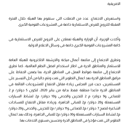
الافريقية.
واستعرض الاجتماع، عدد من الحملات التى ستقوم بها الهيئة خلال الفترة
المقبلة للترويج للفرص الاستثمارية خاصة فى المشروعات القومية الكبرى.
وأكدت الوزيرة، أن الوزارة والهيئة تعملان على الترويج للفرص الاستثمارية فى
كافة المشروعات القومية الكبرى خاصة فى وسائل الاعلام الدولية.
وتطرق الاجتماع إلى متابعة أعمال ميكنة والارشفة الالكترونية للهيئة العامة
للاستثمار والمناطق الحرة فى اطار استخدام افضل النظم العالمية، كما تطرق
الاجتماع إلى متابعة ضوابط العمل فى المناطق الحرة، بما يضمن الحفاظ على
مرافق المناطق الحرة بعد اعمال التطوير التي تمت وتتم حاليا من أجل التيسير على
المستثمرين، حيث قرر المجلس زيادة مقابل الانتفاع للمشروعات القائمة فى
المناطق الحرة ماعدا منطقة قفط بداية من يناير 2020، لتكون 5 دولار/ م 2
للصناعى و9 دولار/ م 2 للتخزين والخدمى و18 دولار/ م2 لنشاط السيارات
المستعملة و28 دولار/ م2 للمبانى الجاهزة، وزيادة مقابل الانتفاع للمساحات
الشاغرة لتصبح 7 دولار / م2 للصناعى و11 دولار / م2 للتخزينى والخدمى و20 دولار/
م2 لنشاط السيارات المستعملة و30 دولار/ م2 للمبانى الجاهزة، وذلك بعد اعمال
التطوير التى تمت مؤخرا فى المناطق الحرة وتحسين مستوى الخدمات بها.