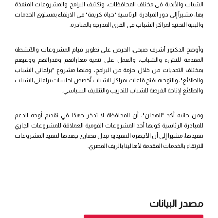
الشباب والأندية فى مختلف المحافظات، وتكثيف البرامج والمشروعات المنفذة
بها، مشيراً إلى دور المبادرة الرئاسية "حياة كريمة" فى الارتقاء بمستوى الخدمات
والبنية التحتية لمراكز الشباب فى القرى المدرجة بالمبادرة.
وأوضح الدكتور أشرف صبحى، الحرص على تطوير قيام المشروعات والأنشطة
المقدمة للنشء والشباب، والعمل على تنمية مهاراتهم وقدراتهم ووعيهم
بمختلف التحديات من خلال حزمة من البرامج، ومنها مشروع "برلمانى الشباب
والطلائع"، والتوجيه بفتح قاعات بمراكز الشباب تُخصص لجلسات برلمانى الشباب
والطلائع لإتاحة الفرصة للشباب للتدريب والتثقيف السياسي.
ومن جانبه أكد "الهجان"، أن المحافظة لا تدخر جهدًا في تقديم أوجه الدعم
للمبادرة الرئاسية كونها أحد المشروعات القومية العملاقة للمشروعات الجاري
تنفيذها، مشيرا إلى أن الأجهزة التنفيذية تبذل قصارى جهدها لتنفيذ المشروعات
للارتقاء بالخدمات المقدمة لأهالينا بالريف المصري.
مصدر البيانات