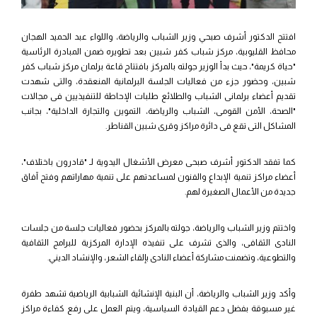
افتتح الدكتور أشرف صبحي وزير الشباب والرياضة، واللواء عبد الحميد الهجان
محافظ القليوبية، مركز شباب كفر شبين بعد تطويره ضمن المبادرة الرئاسية
"حياة كريمة"، حيث بدأ الوزير جولته بالمركز بافتتاح قاعة برلمان مركز شباب كفر
شبين، وحضور جزء من فعاليات الجلسة البرلمانية المنعقدة، والتى شهدت
تقديم أعضاء برلمانى الشباب والطلائع طلبات الإحاطة للتنفيذيين فى مجالات
"الصحة، الأمن القومى، الشباب والرياضة، التموين والتجارة الداخلية"، بجانب
المشاكل التى تقع فى دائرة مراكز وقرى شبين القناطر.
كما تفقد الدكتور أشرف صبحى معرض الأشغال اليدوية لـ "قادرون باختلاف"،
أعضاء مراكز تنمية الإبداع والفنون لمساعدتهم على تنمية مهاراتهم وفتح آفاق
جديدة من الأعمال الصغيرة لهم.
واختتم وزير الشباب والرياضة، جولته بالمركز بحضور فعاليات جلسة من جلسات
النادى الثقافى، والذى تشرف على تنفيذه الإدارة المركزية للبرامج الثقافية
والتطوعية، وتضمنت مشاركة أعضاء النادى بإلقاء الشعر، والإنشاد الديني.
وأكد وزير الشباب والرياضة، أن البنية الإنشائية الشبابية الرياضية تشهد طفرة
غير مسبوقة بفضل دعم القيادة السياسية، ويتم العمل على رفع كفاءة مراكز