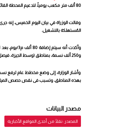
80 ألف متر مكعب يومياً، لتدعيم المحطة القائمة.
وقالت الوزراة في بيان اليوم الخميس، إنه جرى 
المُستهلكة بالتشغيل.
و250 ألف نسمة، بمناطق (وسط الجيزة، فيصل، الهرم، ترسا، صفط اللبن، بولاق الدكرور، والعمرانية).
وأشار الوزارة، إلى وضع مخطط عام لرفع نسب ا
بهذه المناطق، وتسبب فى نقص حصص المياه ب
مصدر البيانات
المصدر: نقلًا من أحدى المواقع الأخبارية