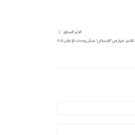
الخبر السابق
الكبير.. قرار من "الإسكان" بشأن وحدات الإعلان الـ 11