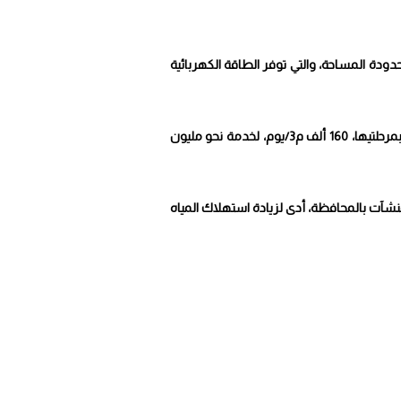
حدودة المساحة، والتي توفر الطاقة الكهربائية
وأكدت أنه سيتم إضافة 80 ألف م3/يوم، بعد الانتهاء من تنفيذ المرحلة الثانية، ليصبح إجمالى الطاقة المضافة من التوسعات بمرحلتيها، 160 ألف م3/يوم، لخدمة نحو مليون
نشآت بالمحافظة، أدى لزيادة استهلاك المياه