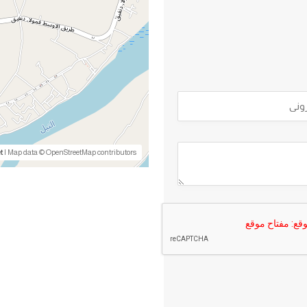
t
| Map data © OpenStreetMap contributors