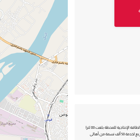
إحلال وتطوير محطة مياه شرب قرية جزيرة مطيرة المدمجة التابعة لمركز قوص الطاقة الإنتاجية للمحطة بلغت 80 لترا
لكل ثانية بتكلفة إجمالية تقدر بحوالى 9 ملايين جنيه، وتقع على مساحة 1400 متر مربع لخدمة 50 ألف نسمة من أهالى