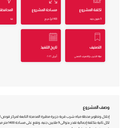
تكلفة المشروع
مساحة المشروع
المحافظة
9 مليون جنيه
1400م2 مربع
قنا
التصنيف
تاريخ التنفيذ
مياه الشرب والصرف الصحي
أبريل ٢٠٢٢
وصف المشروع