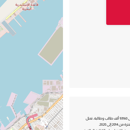
إنشاء ورفع كفاءة وتطوير 122 مدرسة، تضم 2329 فصلا، بطاقة استيعابية تصل إلى 93160 ألف طالب وطالبة، تمثل