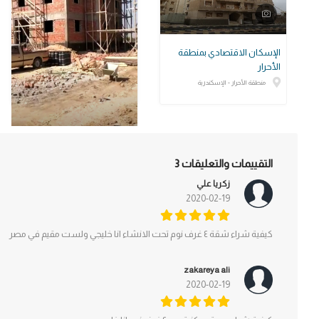
الإسكان الاقتصادي بمنطقة
الأحرار
منطقة الأحرار - الإسكندرية
التقييمات والتعليقات
3
مشروع إنشاء عمارات "سكن
زكريا علي
كريم" بقرية قصاصين الشرق
2020-02-19
مشروع إنشاء عمارات "سكن كريم" بقرية
قصاصين الشرق
كيفية شراء شقة ٤ غرف نوم تحت الانشاء انا خليجي ولست مقيم في مصر
zakareya ali
2020-02-19