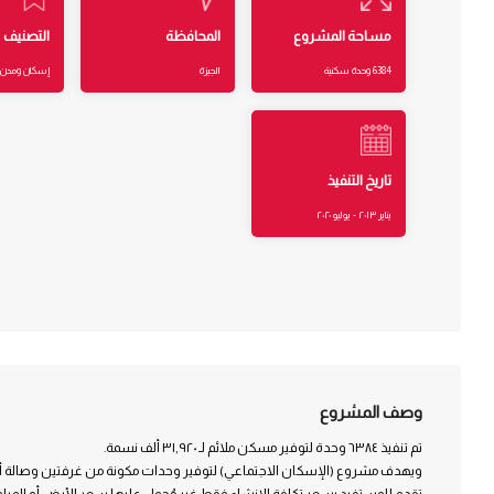
مساحة المشروع
المحافظة
التصنيف
6384 وحدة سكنية
الجيزة
إسكان ومدن 
تاريخ التنفيذ
يناير ٢٠١٣ - يوليو ٢٠٢٠
وصف المشروع
تم تنفيذ ٦٣٨٤ وحدة لتوفير مسكن ملائم لـ ٣١,٩٢٠ ألف نسمة.
ويهدف مشروع (الإسكان الاجتماعي) لتوفير وحدات مكونة من غرفتين وصالة أ
تقدم للمستفيد بسعر تكلفة الإنشاء فقط غير مُحمل عليها سعر الأرض أو المراف