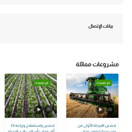
بيانات الإتصال
مشروعات مماثلة
تم تنفيذه
تم تنفيذه
تدشين المرحلة الأولى من
تدشين واستصلاح وزراعة ٤٥
مشروع ١,٥ مليون فدان
ألف فدان بأساليب الري الحديثة