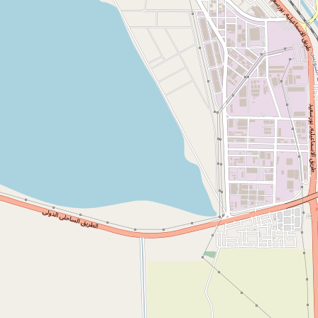
وصف المشروع
المركز النموذجي لتقديم كافة خدمات وزارة التموين بمنطقة حي المناخ
بمحافظة بورسعيد تصل تكلفته إلى نحو 3.5 مليون جنيه مشيرا إلى أن المركز
المقام على مساحة 325 مترا مربعا، ويضم 13 شباكا تقدم كافة خدمات
السجل التجاري من استخراج وقيد ومراجعة، كما يقدم خدمة استقبال
ملفات العلامات التجارية والتي يتم استكمال باقي إجراءاتها في الإدارة
المركزية، بالإضافة إلى تقديم خدمات الدمغة والموازين وحماية المستهلك
والبطاقة الذكية والتي تضم عمليات (بدل التالف والفاقد - خصم وإضافة
الأفراد - استخراج بطاقة الفصل الاجتماعي "طلاق أو زواج" واستخراج
بطاقة تموينية لأول مرة)، بالإضافة إلى نقل بطاقة من محافظة إلى أخرى أو
إلغاء البطاقة في حالة رغبة المواطن، المركز يضم صالة انتظار مجهزة
بخدمة النداء الآلي بالإضافة إلى تركيب أجهزة كمبيوتر،
مصدر البيانات
المصدر :نقلاً من إحدى المواقع الإخبارية
الاتجاهات