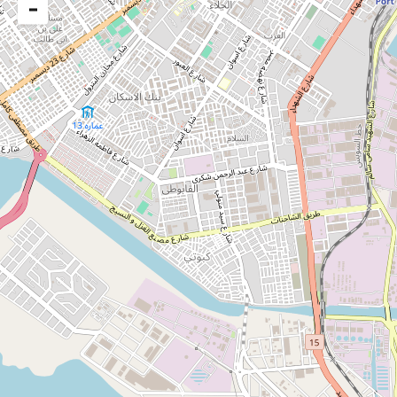
−
بورسعيد
التصنيف
تموين
تاريخ التنفيذ
مايو ٢٠٢١