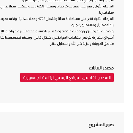
محلا تجاريا.
المرحلة الثانية: تقع على مساحة 61 فدانا وتشمل 4722 وحدة سكنية، وتضم مدرسة للتعليم الأساسي 110 محلا تجاريا.
بتكلفة مليار و 600 مليون جنيه.
وتضمنت المرحلتين: ووحدات علاجية وملاعب رياضية، ونقطة للشرطة وأخرى للإس
أسواق حضارية لتوفير احتياجات المواطنين بشكل كامل، وسيتم تخصيصهما لقا
مناطق الدويقة وعزبة خير الله واسطبل عنتر.
مصدر البيانات
المصدر :نقلا من الموقع الرسمي لرئاسة الجمهورية
صور المشروع