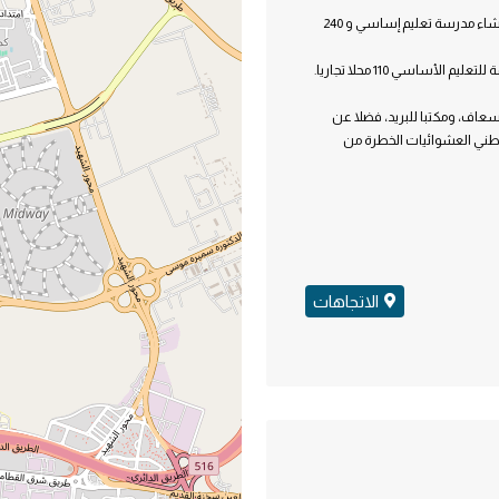
المرحلة الأولى: تقع على مساحة 65 فدانا وتشمل 6258 وحدة سكنية، فضلا عن إنشاء مدرسة تعليم إساسي و 240
عاف، ومكتبا للبريد، فضلا عن
طني العشوائيات الخطرة من
الاتجاهات