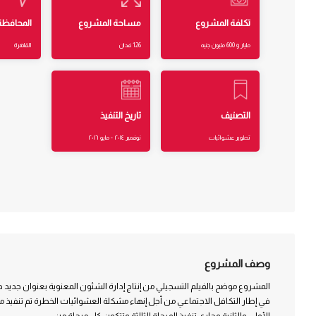
تكلفة المشروع
مساحة المشروع
المحافظة
مليار و 600 مليون جنيه
126 فدان
القاهرة
التصنيف
تاريخ التنفيذ
تطوير عشوائيات
نوفمبر ٢٠١٤ - مايو ٢٠١٦
وصف المشروع
المشروع موضح بالفيلم التسجيلي من إنتاج إدارة الشئون المعنوية بعنوان جديد حلم (من 01:21:45 إلى 0
في إطار التكافل الاجتماعي من أجل إنهاء مشكلة العشوائيات الخطرة تم تنفيذ
الأولى والثانية وجاري تنفيذ المرحلة الثالثة وتتكون كل مرحلة من: