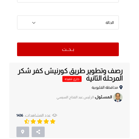
الحالة
بــحــث
رصف وتطوير طريق كورنيش كفر شكر
المرحلة الثانية
جاري تنفيذه
محافظة القليوبية
الـمـسـئـول:
الرئيس عبد الفتاح السيسي
عدد المشاهدات:
1436