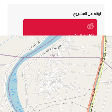
ارقام عن المشروع
تكلفة المشروع
6 مليون جنيه
مساحة المشروع
450م طولى × 14م عرض
المحافظة