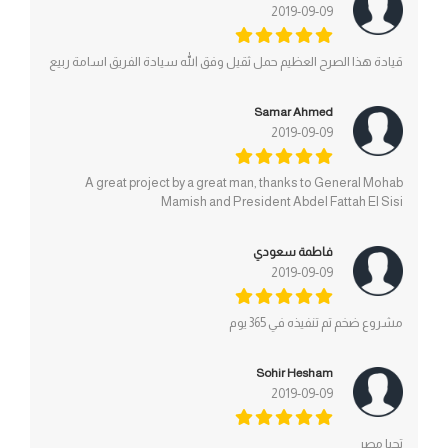
2019-09-09
قيادة هذا الصرح العظيم حمل ثقيل وفق الله سيادة الفريق اسامة ربيع
Samar Ahmed
2019-09-09
A great project by a great man, thanks to General Mohab
Mamish and President Abdel Fattah El Sisi
فاطمة سعودي
2019-09-09
مشروع ضخم تم تنفيذه في 365 يوم
Sohir Hesham
2019-09-09
تحيا مصر