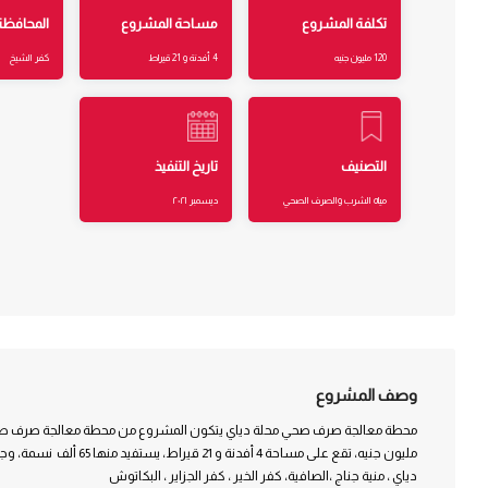
تكلفة المشروع
مساحة المشروع
المحافظة
120 مليون جنيه
4 أفدنة و 21 قيراط
كفر الشيخ
التصنيف
تاريخ التنفيذ
مياه الشرب والصرف الصحي
ديسمبر ٢٠٢١
وصف المشروع
مليون جنيه، تقع على مساحة 4 أفدنة
دياي ، منية جناج ،الصافية، كفر الخير ، كفر الجزاير ، البكاتوش