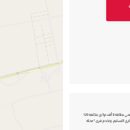
محطة معالجة صرف صحي محلة دياي يتكون المشروع من محطة معالجة صرف صحي بطاقة 8 ألف م3/ي بتكلفة 120
 و 21 قيراط، يستفيد منها 65 ألف نسمة، وجاري التسليم، وتخدم قرى " محلة