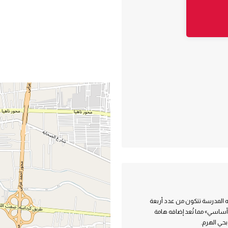
 للغات، بتكلفة إجمالية تقدر بحوالي ٨ مليون جنيه المدرسة تتكون من عدد أربعة
 فصل دراسي «عبارة عن ٤ فصول رياض أطفال و٢٤ تعليم أساسي» مما تُعد إضافه هامة
حي الهرم.