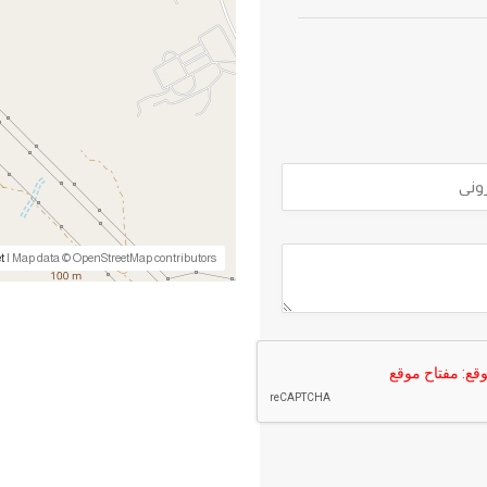
t
| Map data © OpenStreetMap contributors