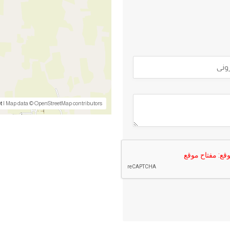
t
| Map data © OpenStreetMap contributors