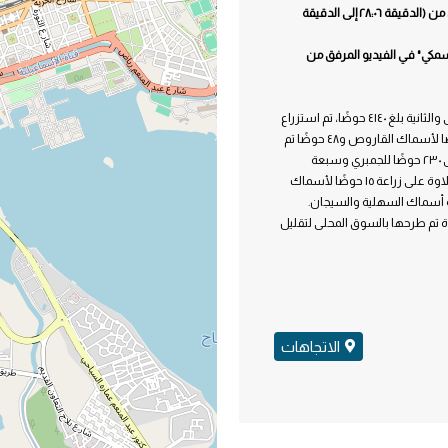
المشروع موضح في كلام "رئيس مجلس إدارة قناة السويس" في الفيديو المرفق من (الدقيقة ٢٨:٠٦ إلى الدقيقة
مكي" في الفيديو المرفق من
وبلغ عدد الأحواض التي افتتحها الرئيس عبد الفتاح السيسي خلال المرحلة الأولى والثانية بلغ ٤١٤٠ حوضًا، تم استزراع
٢١٧٥ منها بأنواع متنوعة من الأسماك تضم ٤٣٢ حوضًا لأسماك الدنيس و٤٥ حوضًا لأسماك القاروص و٤٨ حوضًا تم
زراعتهم بأسماك القاروص والدنيس معًا و٩٥ حوضًا لأسماك اللوت بالإضافة إلى ٢٣٠ حوضًا للجمبري وسبعة
أحواض لأسماك الحنشان فيما تم تخصيص ١٠٣٨ حوضًا لأسماك العائلة البورية علاوة على زراعة ١٥ حوضًا لأسماك
اك متنوعة عالية الجودة تم طرحها بالسوق المحلى لتقليل
الاتجاهات