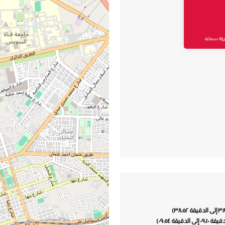
وثروة سمكية
ة ٠٩:٥٤)