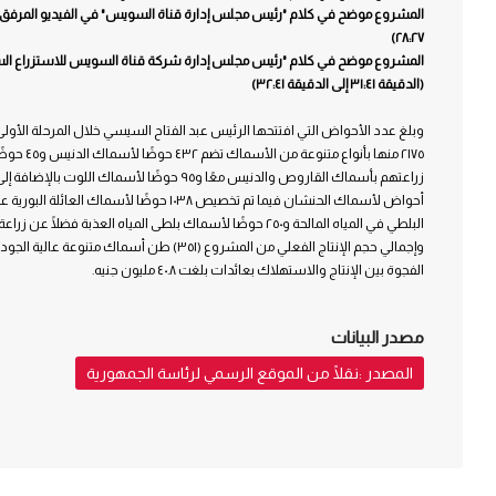
٢٨:٢٧)
المشروع موضح في كلام "رئيس مجلس إدارة شركة قناة السويس للاستزراع الس
(الدقيقة ٣١:٤١ إلى الدقيقة ٣٢:٤١)
البلطي في المياه المالحة و٢٥٠ حوضًا لأسماك بلطى المياه العذبة فضلًا عن زراعة أسماك السهلية والسيجان.
وإجمالي حجم الإنتاج الفعلي من المشروع (٣٥١) طن أسم
الفجوة بين الإنتاج والاستهلاك بعائدات بلغت ٤٠.٨ مليون جنيه.
مصدر البيانات
المصدر :نقلًا من الموقع الرسمي لرئاسة الجمهورية