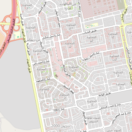
الحالة
بــحــث
وكالة الفضاء المصرية‎
جاري تنفيذه
محافظة القاهرة
الـمـسـئـول:
الرئيس عبد الفتاح السيسي
عدد المشاهدات:
19438