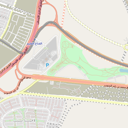
نص القانون رقم (3) لسنة 2018 بإنشاء وكالة الفضاء المصرية على أن تُنشأ
هيئة عامة اقتصادية تسمى "وكالة الفضاء المصرية"، تكون لها الشخصية
الاعتبارية، وتتبع رئيس الجمهورية، وتتمتع بالاستقلال الفنى والمالى
والإدارى .
نصت المادة الثالثة من القانون على أن تُباشر الوكالة جميع الاختصاصات
اللازمة لتحقيق أهدافها، ولها على الأخص الآتى :
1 - وضع الاستراتيجية العامة للدولة فى مجال علوم وتكنولوجيا الفضاء
وامتلاك هذه التكنولوجيا.
2 - وضع برنامج الفضاء الوطنى، والتصديق عليه من المجلس الأعلى للوكالة
على المدى القريب أو المتوسط أو البعيد، ومتابعة تنفيذه.
3 - الموافقة على مصادر التمويل والاستثمارات اللازمة لتنفيذ برنامج الفضاء
الوطنى فى إطار الخطة العامة والموازنة العامة للدولة.
4 - الوقوف على الإمكانيات العلمية والتكنولوجية والبحثية والتصنيعية
والبشرية فى مجال علوم وتكنولوجيا الفضاء على مستوى الدولة
والاستفادة منها.
5 - وضع خارطة طريق مشروعات الفضاء ودعم تنفيذها، من خلال الأجهزة
المعنية بالدولة وبالتنسيق معها.
6 - دعم البحوث والدراسات والبرامج التعليمية فى مجال علوم وتكنولوجيا
الفضاء وتشجيع الاستفادة من نتائجها.
7 - تمويل الاستثمارات فى المؤسسات التى تعمل على تطوير صناعة
الفضاء ودعم الأبحاث وبراءات الاختراع فى هذا المجال، وتشجيع الاستثمار