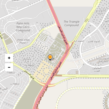
تاريخ التنفيذ
يناير ٢٠١٨
+
−
وصف المشروع
وصف المشروع :
تهدف وكالة الفضاء المصرية إلى استحداث ونقل علوم وتكنولوجيا الفضاء
وتوطينها وتطويرها وامتلاك القدرات الذاتية لبناء الأقمار الصناعية
وإطلاقها من الأراضى المصرية بما يخدم استراتيجية الدولة فى مجالات
التنمية، وتحقيق الأمن القومى.