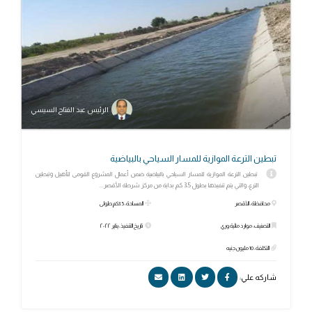
الرئيس عبد الفتاح السيسي
تبطين الترعة الموازية للمسار السياحي بالبياضية
تبطين الترعة الموازية للمسار السياحي بالبياضية ضمن أعمال المشروع القومى لتأهيل وتبطين
الترع، والتي يتم تنفيذها بطول 3،5 كم بداية من مركز شرطة الأقصر...
محافظة: الأقصر
المساحة: 3.5كم طولى
التصنيف: موارد مائية وري
تاريخ التنفيذ: يناير ٢٠٢٢
التكلفة: 10 مليون جنيه
شاركه علي: