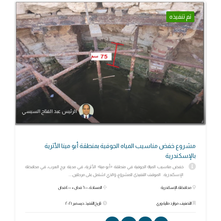
تم تنفيذه
الرئيس عبد الفتاح السيسي
مشروع خفض مناسيب المياه الجوفية بمنطقة أبو مينا الأثرية
بالإسكندرية
خفض مناسيب المياه الجوفية في منطقة «أبو مينا» الأثرية، في مدينة برج العرب، في محافظة
الإسكندرية. الموقف التنفيذى للمشروع، والذي اشتمل على مرحلتين....
محافظة: الإسكندرية
المساحة: ٦٠٠٠ فدان + ٤٠٠٠ فدان
التصنيف: موارد مائية وري
تاريخ التنفيذ: ديسمبر ٢٠٢١