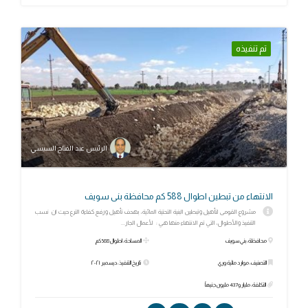
تم تنفيذه
الرئيس عبد الفتاح السيسي
الانتهاء من تبطين اطوال 588 كم محافظة بنى سويف
مشروع القومى لتأهيل وتبطين البنية التحتية المائية، بهدف تأهيل ورفع كفاءة الترع حيث ان نسب
التنفيذ والأطوال، التي تم الانتهاء منها هي : لأعمال الجار...
محافظة: بني سويف
المساحة: اطوال 588 كم
التصنيف: موارد مائية وري
تاريخ التنفيذ: ديسمبر ٢٠٢١
التكلفة: مليار و437 مليون جنيهاً