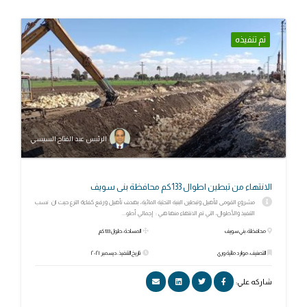
تم تنفيذه
الرئيس عبد الفتاح السيسي
الانتهاء من تبطين اطوال 133كم محافظة بنى سويف
مشروع القومى لتأهيل وتبطين البنية التحتية المائية، بهدف تأهيل ورفع كفاءة الترع حيث ان نسب
التنفيذ والأطوال، التي تم الانتهاء منها هي : إجمالي أطو...
محافظة: بني سويف
المساحة: طول 133 كم
التصنيف: موارد مائية وري
تاريخ التنفيذ: ديسمبر ٢٠٢١
شاركه علي: