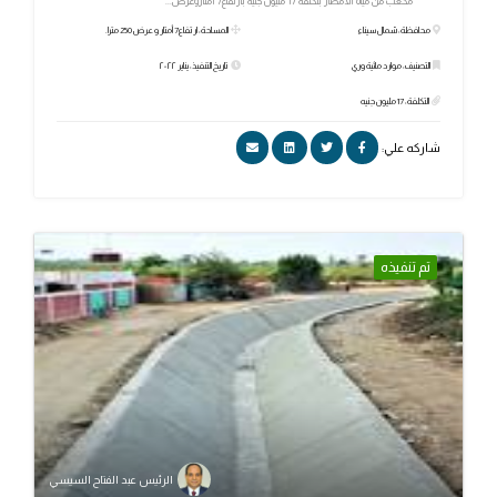
مكعب من مياه الأمطار بتكلفة 17 مليون جنيه بارتفاع7 أمتاروعرض...
محافظة: شمال سيناء
المساحة: ارتفاع7 أمتار و عرض 250 مترا.
التصنيف: موارد مائية وري
تاريخ التنفيذ: يناير ٢٠٢٢
التكلفة: 17 مليون جنيه
شاركه علي:
تم تنفيذه
الرئيس عبد الفتاح السيسي