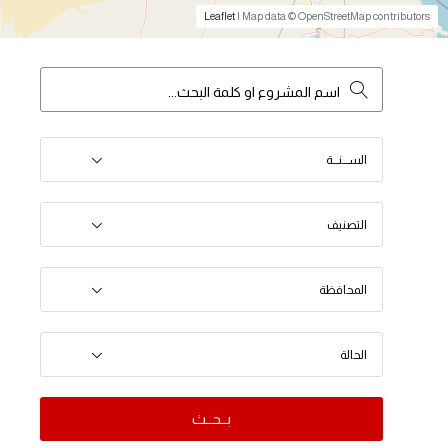
Leaflet
| Map data © OpenStreetMap contributors
الســـنـــة
التصنيف
المحافظة
الحالة
بــحــث