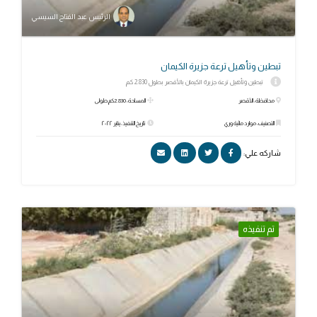
الرئيس عبد الفتاح السيسي
تبطين وتأهيل ترعة جزيرة الكيمان
تبطين وتأهيل ترعة جزيرة الكيمان بالأقصر بطول 2.830 كم
محافظة: الأقصر
المساحة: 2.830كم طولى
التصنيف: موارد مائية وري
تاريخ التنفيذ: يناير ٢٠٢٢
شاركه علي:
تم تنفيذه