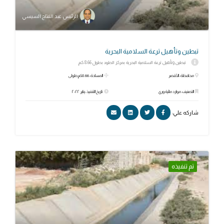
الرئيس عبد الفتاح السيسي
تبطين وتأهيل ترعة السلامية البحرية
تبطين وتأهيل ترعة السلامية البحرية بمركز الطود بطول 8.66 كم
محافظة: الأقصر
المساحة: 8.66كم طولى
التصنيف: موارد مائية وري
تاريخ التنفيذ: يناير ٢٠٢٢
شاركه علي:
تم تنفيذه