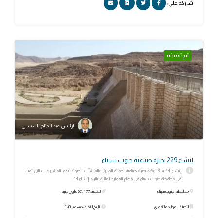
شاركه علي:
تم تنفيذه
الرئيس عبد الفتاح السيسي
إنشاء 229 بحيرة صناعية جنوب سيناء
إنشاء 44 سدًّا و229 بحيرة صناعية لحماية الطرق والمنشآت الحيوية. اهم المشروعات التى تمت
فى محافظة جنوب سيناء فى قطاع الموارد المائية والرى، إنشاء 44...
محافظة: جنوب سيناء
التكلفة: 651.477 مليون جنيه.
التصنيف: موارد مائية وري
تاريخ التنفيذ: ديسمبر ٢٠٢١