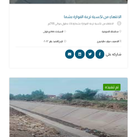
الانتهاء من تكسية ترعة الفوارة بشما
الانتهاء من تكسية ترعة الفوارة بشما وذلك بطول حوالي 2100م
محافظة: المنوفية
المساحة: 2100م طولى
التصنيف: موارد مائية وري
تاريخ التنفيذ: يناير ٢٠٢٢
شاركه علي:
تم تنفيذه