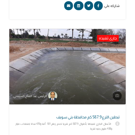
شاركه علي:
جارى تنفيذه
الرئيس عبد الفتاح السيسي
تبطين الترع 587.9 كم محافظة بني سويف
الأعمال الجاري تنفيذها بأطوال 587.9 كم تقريبا تخدم زمام 181 ألفا و470 فدانا باعتمادات مليار
و438 مليون جنيه تقريبا