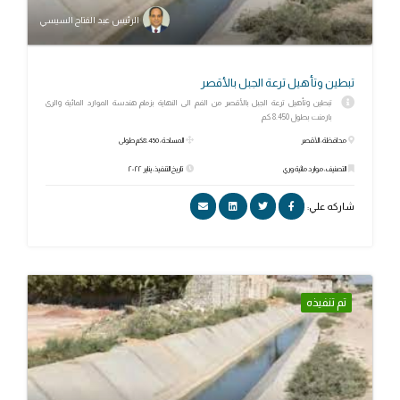
الرئيس عبد الفتاح السيسي
تبطين وتأهيل ترعة الجبل بالأقصر
تبطين وتأهيل ترعة الجبل بالأقصر من الفم الى النهاية بزمام هندسة الموارد المائية والرى
بارمنت بطول 8.450 كم
محافظة: الأقصر
المساحة: 8.450كم طولى
التصنيف: موارد مائية وري
تاريخ التنفيذ: يناير ٢٠٢٢
شاركه علي:
تم تنفيذه