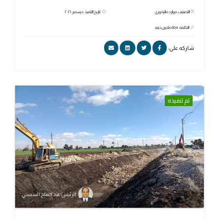
التصنيف: موارد مائية وري
تاريخ التنفيذ: ديسمبر ٢٠٢١
التكلفة: 804 ملايين جنيه
شاركه علي:
تم تنفيذه
الرئيس عبد الفتاح السيسي