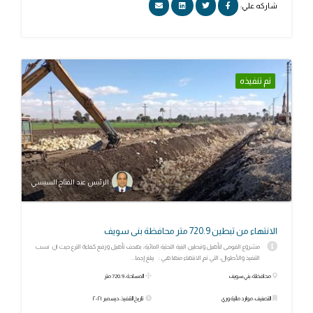
شاركه علي:
تم تنفيذه
الرئيس عبد الفتاح السيسي
الانتهاء من تبطين 720.9 متر محافظة بنى سويف
مشروع القومى لتأهيل وتبطين البنية التحتية المائية، بهدف تأهيل ورفع كفاءة الترع حيث ان نسب
التنفيذ والأطوال، التي تم الانتهاء منها هي : يبلغ إجما...
محافظة: بني سويف
المساحة: 720.9 متر
التصنيف: موارد مائية وري
تاريخ التنفيذ: ديسمبر ٢٠٢١