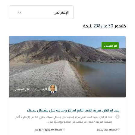
الإفتراضى
ظهور
50
من 238
نتيجة
تم تنفيذه
الرئيس عبد الفتاح السيسي
سد ام البارد بقرية التمد التابع لمركز ومدينة نخل بشمال سيناء
سد ام البارد بقرية التمد التابع لمركز ومدينة نخل بشمال سيناء، بطول ٢٥٠ متر وارتفاع ٧ أمتار
وسعته التخزينية ٣ مليون متر مكعب من المياه، وتم إنشاؤه بتكل...
محافظة: شمال سيناء
المساحة: 250م طول × 7م ارتفاع