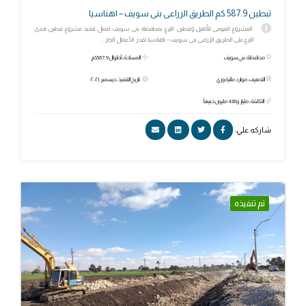
تبطين 587.9 كم الطريق الزراعى بنى سويف – اهناسيا
المشروع القومى لتأهيل وتبطين الترع بمحافظة بنى سويف اعمال تنفيذ مشروع تبطين احدى
الترع على الطريق الزراعى بنى سويف – اهناسيا تقدر الأعمال الجار...
محافظة: بني سويف
المساحة: أطوال 587.9كم
التصنيف: موارد مائية وري
تاريخ التنفيذ: ديسمبر ٢٠٢١
التكلفة: مليار و438 مليون جنيهاً
شاركه علي:
تم تنفيذه