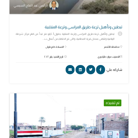
الرئيس عبد الفتاح السيسي
تبطين وتأهيل ترعة طريق المراسى وترعة المقلبية
تبطين وتأهيل ترعة طريق المراسى وترعة المقلبية بطول 3 كيلو متر تبدأ من امام مركز شرطة
البياضية وتنتهى بمدخل قرية المطاعية، والتى تم الانتهاء من أعمال ت...
محافظة: الأقصر
المساحة: 3كم طولى
التصنيف: موارد مائية وري
تاريخ التنفيذ: يناير ٢٠٢٢
شاركه علي:
تم تنفيذه