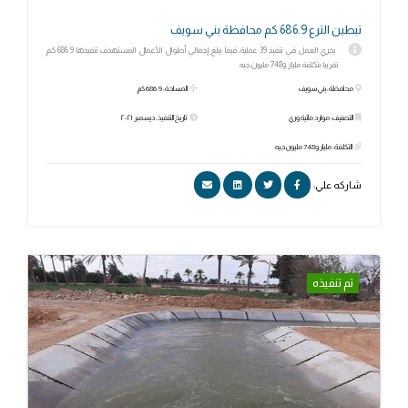
تبطين الترع 686.9 كم محافظة بني سويف
يجري العمل في تنفيذ 39 عملية، فيما يبلغ إجمالي أطوال الأعمال المستهدف تنفيذها 686.9 كم
تقريبا بتكلفة مليار و748 مليون جيه
محافظة: بني سويف
المساحة: 686.9 كم
التصنيف: موارد مائية وري
تاريخ التنفيذ: ديسمبر ٢٠٢١
التكلفة: مليار و748 مليون جيه
شاركه علي:
تم تنفيذه