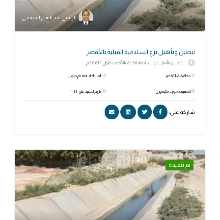
الرئيس عبد الفتاح السيسي
تبطين وتأهيل ترع السلامية القبلية بالأقصر
تبطين وتأهيل ترع السلامية القبلية بالأقصربطول 8.614 كم
محافظة: الأقصر
المساحة: 8.614م طولى
التصنيف: موارد مائية وري
تاريخ التنفيذ: يناير ٢٠٢٢
شاركه علي:
تم تنفيذه