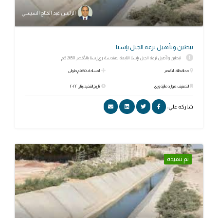
الرئيس عبد الفتاح السيسي
تبطين وتأهيل ترعة الجبل بإسنا
تبطين وتأهيل ترعة الجبل بإسنا التابعة لهندسة ري إسنا بالأقصر 2650 كم
محافظة: الأقصر
المساحة: 2650م طولى
التصنيف: موارد مائية وري
تاريخ التنفيذ: يناير ٢٠٢٢
شاركه علي:
تم تنفيذه