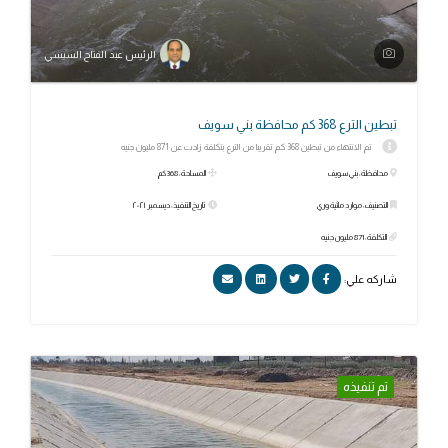
الرئيس عبد الفتاح السيسي
تبطين الترع 368 كم محافظة بني سويف
تم الانتهاء من تبطين 368 كم تقريبا من الترع بتكلفة زادت عن 871 مليون جنيه
محافظة: بني سويف
المساحة: 368 كم
التصنيف: موارد مائية وري
تاريخ التنفيذ: ديسمبر ٢٠٢١
التكلفة: 871 مليون جنيه
شاركه علي:
تم تنفيذه