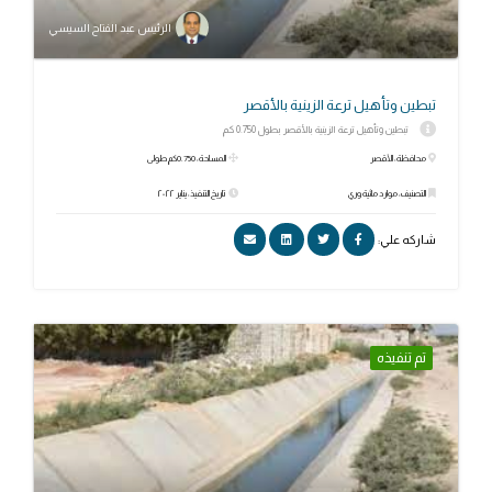
الرئيس عبد الفتاح السيسي
تبطين وتأهيل ترعة الزينية بالأقصر
تبطين وتأهيل ترعة الزينية بالأقصر بطول 0.750 كم
محافظة: الأقصر
المساحة: 0.750كم طولى
التصنيف: موارد مائية وري
تاريخ التنفيذ: يناير ٢٠٢٢
شاركه علي:
تم تنفيذه