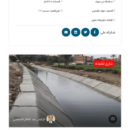
محافظة: بني سويف
المساحة: 587.9 كم
التصنيف: موارد مائية وري
تاريخ التنفيذ: ديسمبر ٢٠٢١
التكلفة: مليار و438 مليون
شاركه علي:
جارى تنفيذه
الرئيس عبد الفتاح السيسي