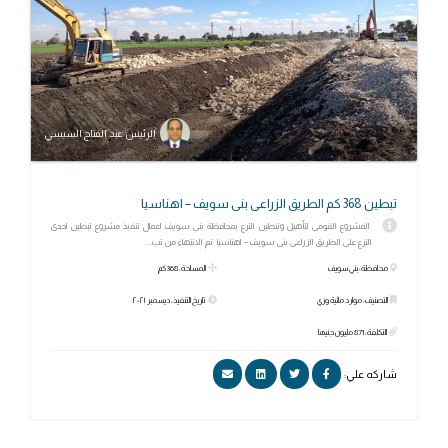
الرئيس عبد الفتاح السيسي
تبطين 368 كم الطريق الزراعى بنى سويف – اهناسيا
المشروع القومى لتأهيل وتبطين الترع بمحافظة بنى سويف اعمال تنفيذ مشروع تبطين احدى
الترع على الطريق الزراعى بنى سويف – اهناسيا تم الانتهاء من تب...
محافظة: بني سويف
المساحة: 368 كم
التصنيف: موارد مائية وري
تاريخ التنفيذ: ديسمبر ٢٠٢١
التكلفة: 871 مليون جنيها
شاركه علي: