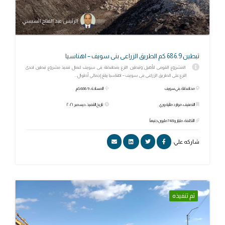
الرئيس عبد الفتاح السيسي
تبطين 686.9 كم الطريق الزراعى بنى سويف – اهناسيا
المشروع القومى لتأهيل وتبطين الترع بمحافظة بنى سويف اعمال تنفيذ مشروع تبطين احدى
الترع على الطريق الزراعى بنى سويف – اهناسيا يبلغ إجمالي أطوال...
محافظة: بني سويف
المساحة: 686.9 كم
التصنيف: موارد مائية وري
تاريخ التنفيذ: ديسمبر ٢٠٢١
التكلفة: مليار و748مليون جنيهاً
شاركه علي:
تم تنفيذه