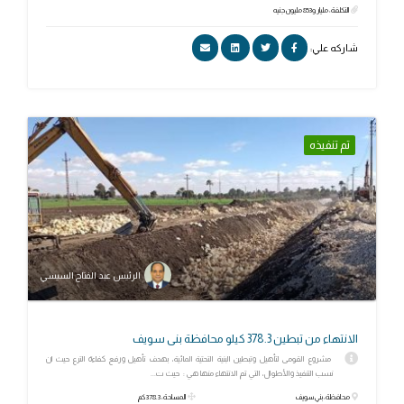
التكلفة: مليار و853 مليون جنيه
شاركه علي:
تم تنفيذه
الرئيس عبد الفتاح السيسي
الانتهاء من تبطين 378.3 كيلو محافظة بنى سويف
مشروع القومى لتأهيل وتبطين البنية التحتية المائية، بهدف تأهيل ورفع كفاءة الترع حيث ان
نسب التنفيذ والأطوال، التي تم الانتهاء منها هي : حيث ت...
محافظة: بني سويف
المساحة: 378.3 كم