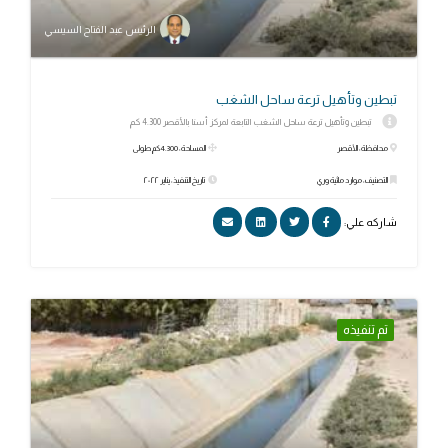
الرئيس عبد الفتاح السيسي
تبطين وتأهيل ترعة ساحل الشغب
تبطين وتأهيل ترعة ساحل الشغب التابعة لمركز أسنا بالأقصر 4.300 كم
محافظة: الأقصر
المساحة: 4.300كم طولى
التصنيف: موارد مائية وري
تاريخ التنفيذ: يناير ٢٠٢٢
شاركه علي:
تم تنفيذه