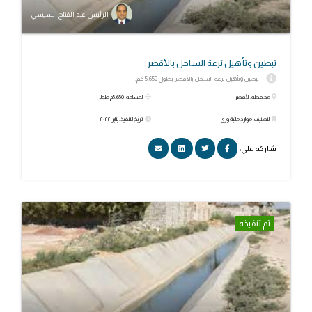
الرئيس عبد الفتاح السيسي
تبطين وتأهيل ترعة الساحل بالأقصر
تبطين وتأهيل ترعة الساحل بالأقصر بطول 5.650 كم.
محافظة: الأقصر
المساحة: 5.650م طولى
التصنيف: موارد مائية وري
تاريخ التنفيذ: يناير ٢٠٢٢
شاركه علي:
تم تنفيذه