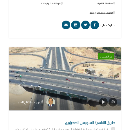
محافظة: القاهرة
تاريخ التنفيذ: يونيو ٢٠٢٠
التصنيف: طرق وكبارى وأنفاق
شاركه علي:
تم تنفيذه
الرئيس عبد الفتاح السيسي
طريق القاهرة السويس الصحراوي
تم تطوير قطاع من طريق القاهرة / السويس، يمتد بطول ٨ كم وعرض ١٠٠ م في اتجاهين، يضم