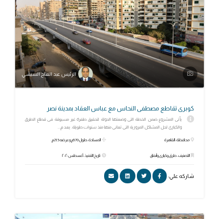
الرئيس عبد الفتاح السيسي
كوبرى تقاطع مصطفى النحاس مع عباس العقاد بمدينة نصر
يأتى المشروع ضمن الخطة التى وضعتها الدولة لتحقيق طفرة غير مسبوقة فى قطاع الطرق
والكبارى لحل المشاكل المرورية التى تعانى منها منذ سنوات طويلة. يعد م...
محافظة: القاهرة
المساحة: طول 570م وعرضه 21.5م.
التصنيف: طرق وكبارى وأنفاق
تاريخ التنفيذ: أغسطس ٢٠٢٠
شاركه علي: