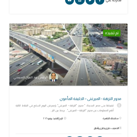
تم تنفيذه
الرئيس عبد الفتاح السيسي
محور النزهة - الميرغنى – الخليفة المأمون
تنفيذها بحى مصر الجديدة، " محور "النزهة – الميرغني"، ويعرض اليوم السابع في النقاط التالية
أهم المعلومات عن محور "النزهة – الميرغنى". يربط بين النز...
محافظة: القاهرة
تاريخ التنفيذ: يونيو ٢٠٢١
التصنيف: طرق وكبارى وأنفاق