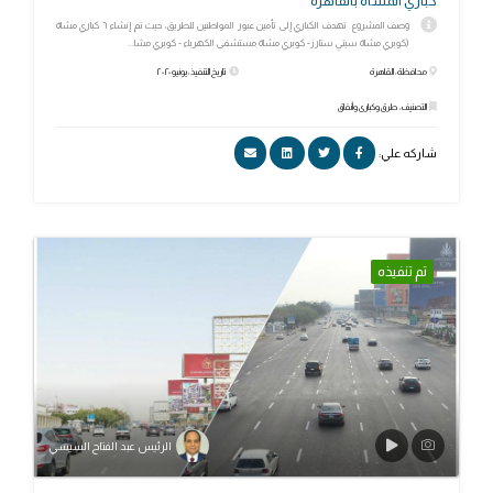
كباري المشاة بالقاهرة
وصف المشروع تهدف الكباري إلى تأمين عبور المواطنين للطريق، حيث تم إنشاء ٦ كباري مشاة
(كوبري مشاة سيتي ستارز- كوبري مشاة مستشفى الكهرباء - كوبري مشا...
محافظة: القاهرة
تاريخ التنفيذ: يونيو ٢٠٢٠
التصنيف: طرق وكبارى وأنفاق
شاركه علي:
تم تنفيذه
الرئيس عبد الفتاح السيسي