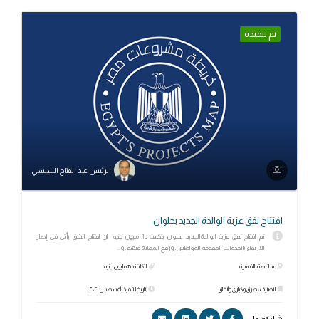
تم تنفيذه
الرئيس عبد الفتاح السيسي
افتتاح نفق عزبة الوالدة الجديد بحلوان
تم افتتاح نفق عزبة الوالدةالجديد بحلوان بتكلفة 15 مليون جنيه ان افتتاح النفق يأتي في إطار
الارتقاء بالخدمات المقدمة للمواطنين، ورفع المعاناة عنهم، و...
محافظة: القاهرة
التكلفة: 15 مليون جنيه
التصنيف: طرق وكبارى وأنفاق
تاريخ التنفيذ: أغسطس ٢٠٢١
شاركه علي: