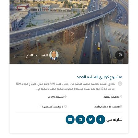
الرئيس عبد الفتاح السيسي
مشروع كوبري السلام الجديد
كوبري السلام بمنطقة موقف العاشر من رمضان بلغت 99%، ويبلغ طول الكوبري الجديد 1300
متر وعرضه 30 مترا، ويتم تنفيذه باستخدام الكمرات سابقة الصب وسابقة الإ...
محافظة: القاهرة
المساحة: 1300 متر
التصنيف: طرق وكبارى وأنفاق
تاريخ التنفيذ: أغسطس ٢٠٢١
شاركه علي: