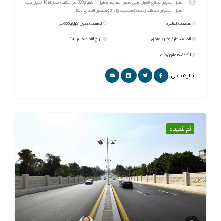
أعمال تطوير شارع المنيل بحى مصر القديمة بطول 1 كيلو و300 متر بتكلفة قدرها 16 مليون جنيه
أعمال التطوير شملت رصف وتخطيط وإنارة وتشجير الشارع بالكا...
محافظة: القاهرة
المساحة: طول 1 كيلو و300 متر
التصنيف: طرق وكبارى وأنفاق
تاريخ التنفيذ: فبراير ٢٠٢١
التكلفة: 16 مليون جنيه
شاركه علي:
تم تنفيذه