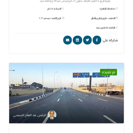
تيتو وطريق 6 أكتوبر بالنزهة، بطول 2.5 كم وعرض نحو 40 م وتكلفة نحو...
محافظة: القاهرة
المساحة: 2.5 كم
التصنيف: طرق وكبارى وأنفاق
تاريخ التنفيذ: ديسمبر ٢٠٢١
التكلفة: 10 ملايين جنيه.
شاركه علي:
تم تنفيذه
الرئيس عبد الفتاح السيسي