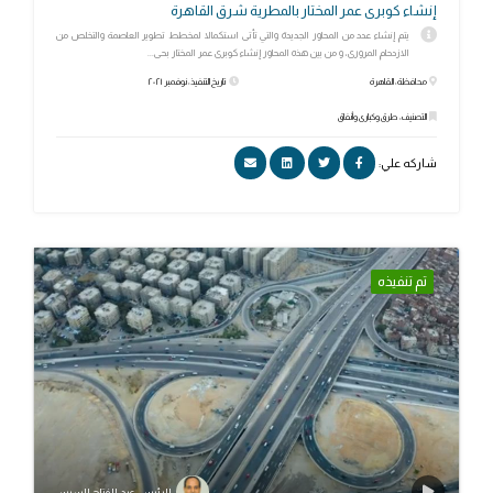
إنشاء كوبرى عمر المختار بالمطرية شرق القاهرة
يتم إنشاء عدد من المحاور الجديدة والتي تأتى استكمالا لمخطط تطوير العاصمة والتخلص من
الازدحام المرورى، و من بين هذه المحاور إنشاء كوبرى عمر المختار بحى...
محافظة: القاهرة
تاريخ التنفيذ: نوفمبر ٢٠٢١
التصنيف: طرق وكبارى وأنفاق
شاركه علي:
تم تنفيذه
الرئيس عبد الفتاح السيسي