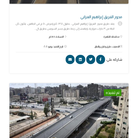
محور الفريق إبراهيم العرابي
يمتد طريق محور الفريق/ إبراهيم العرابي ، بطول ١٣,٥ كم وعرض ٥٠ م في اتجاهين، يتكون كل
اتجاه من ٣ حارات مرورية، ويهدف إلى ربط طريق جسر السويس بطريق ال...
محافظة: القاهرة
المساحة: 13.5 كم
التصنيف: طرق وكبارى وأنفاق
تاريخ التنفيذ: يونيو ٢٠٢٠
شاركه علي:
تم تنفيذه