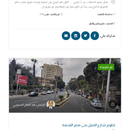
يتمثل محور الحضارات عن 2 كوبري : - الأول هو كوبري عين الصيرة ويربط طريق صلاح سالم
بالطريق الدائري حيث يبدأ من أمام بحيرة عين الحياة ويمر عبر طريق ال...
محافظة: القاهرة
تاريخ التنفيذ: مارس ٢٠٢١
التصنيف: طرق وكبارى وأنفاق
شاركه علي:
تم تنفيذه
الرئيس عبد الفتاح السيسي
تطوير شارع المنيل بحى مصر القديمة