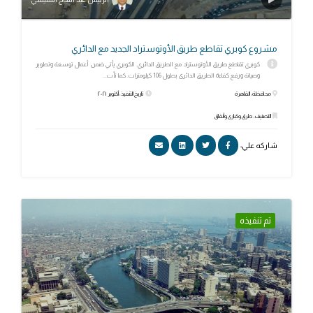
مشروع كوبري تقاطع طريق الأوتوستراد الجديد مع الدائري
كوبري تقاطع طريق الأوتوستراد مع الطريق الدائري. الكوبري يأتي ضمن أعمال توسعة وتطوير
وصيانة ورفع كفاءة الطريق الدائرى بطول 106 كيلومترات. كما تأت...
محافظة: القاهرة
تاريخ التنفيذ: أكتوبر ٢٠٢١
التصنيف: طرق وكبارى وأنفاق
شاركه علي:
تم تنفيذه