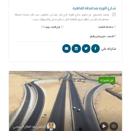
شارع الثورة بمحافظة القاهرة
وصف المشروع تم تطوير شارع الثورة الذي كان يمتد في اتجاهين، حيث كان مصدرًا لمعاناة
معظم السكان في نطاق شرق القاهرة (مثل سكان مدينتي والشروق)؛ بسبب...
محافظة: القاهرة
تاريخ التنفيذ: يونيو ٢٠٢٠
التصنيف: طرق وكبارى وأنفاق
شاركه علي:
تم تنفيذه
الرئيس عبد الفتاح السيسي