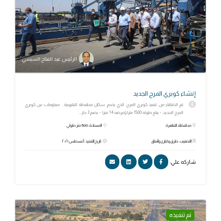
الرئيس عبد الفتاح السيسي
إنشاء كوبري المرج الجديد
تم الانتهاء من تنفيذ كوبري المرج، الذي يخدم سكان محافظة القليوبية. معلومات عن كوبري
المرج الجديد: - يبلغ طوله 1500 مترا وعرضه 14 مترا. - يضم 3 حار...
محافظة: القاهرة
المساحة: 1500 متر طولي
التصنيف: طرق وكبارى وأنفاق
تاريخ التنفيذ: أغسطس ٢٠٢١
شاركه علي:
تم تنفيذه