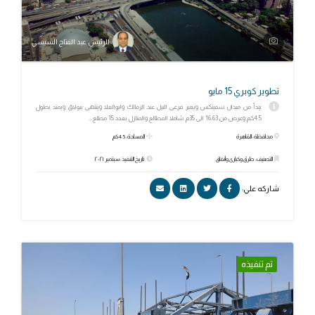
الرئيس عبد الفتاح السيسي
تطوير كوبري 15 مايو
يبدأ من ميدان سفينكس ويعبر فرعى النيل عند الزمالك وابوالعلا وينتهى ببولاق ويمتد بطول
4.5كم وعرض من 16.63 الى 35م شاملا المطالع والمنازل بعدد 15 مطلع...
محافظة: القاهرة
المساحة: 4.5كم
التصنيف: طرق وكبارى وأنفاق
تاريخ التنفيذ: سبتمبر ٢٠٢١
شاركه علي:
تم تنفيذه