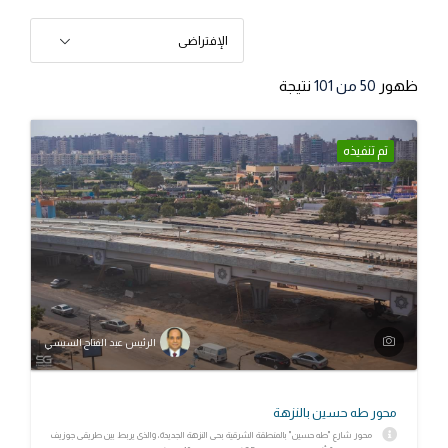
الإفتراضى
ظهور
50
من 101
نتيجة
تم تنفيذه
الرئيس عبد الفتاح السيسي
محور طه حسين بالنزهة
محور شارع "طه حسين" بالمنطقة الشرقية بحى النزهة الجديدة، والذى يربط بين طريقى جوزيف