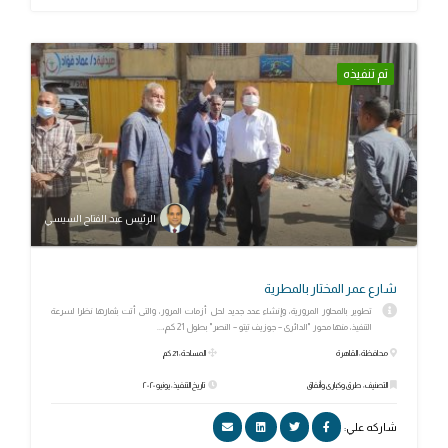
تم تنفيذه
الرئيس عبد الفتاح السيسي
شارع عمر المختار بالمطرية
تطوير بالمحاور المرورية، وإنشاء عدد جديد لحل أزمات المرور، والتى أتت بثمارها نظرا لسرعة
التنفيذ، منها محور "الدائرى – جوزيف تيتو – النصر" بطول 21 كم،...
محافظة: القاهرة
المساحة: 21 كم
التصنيف: طرق وكبارى وأنفاق
تاريخ التنفيذ: يونيو ٢٠٢٠
شاركه علي: