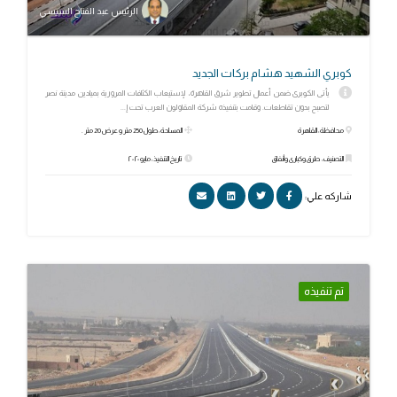
الرئيس عبد الفتاح السيسي
كوبري الشهيد هشام بركات الجديد
يأتى الكوبرى ضمن أعمال تطوير شرق القاهرة، لإستيعاب الكثافات المرورية بميادين مدينة نصر
لتصبح بدون تقاطعات. وقامت بتنفيذه شركة المقاولون العرب تحت إ...
محافظة: القاهرة
المساحة: طول 250 متر و عرض 20 متر .
التصنيف: طرق وكبارى وأنفاق
تاريخ التنفيذ: مايو ٢٠٢٠
شاركه علي:
تم تنفيذه