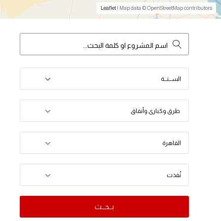
Leaflet
| Map data © OpenStreetMap contributors
الســـنـــة
طرق وكبارى وأنفاق
القاهرة
نُفذت
بــحــث