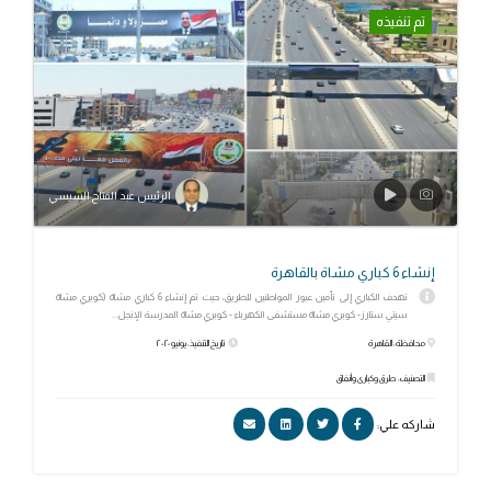
تم تنفيذه
الرئيس عبد الفتاح السيسي
إنشاء 6 كباري مشاة بالقاهرة
تهدف الكباري إلى تأمين عبور المواطنين للطريق، حيث تم إنشاء 6 كباري مشاة (كوبري مشاة
سيتي ستارز- كوبري مشاة مستشفى الكهرباء - كوبري مشاة المدرسة الإنجل...
محافظة: القاهرة
تاريخ التنفيذ: يونيو ٢٠٢٠
التصنيف: طرق وكبارى وأنفاق
شاركه علي: