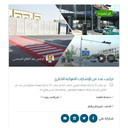
تم تنفيذه
الرئيس عبد الفتاح السيسي
تركيب عدد من الإشارات الضوئية للكباري
تم تركيب 12 إشارة ضوئية بكوبري الجلاء، كما تم تركيب 12 إشارة ضوئية متطورة في عدد من
الكباري الجديدة. وذلك لمعاونة المواطنين - وخاصة كبار السن وذوي الا...
محافظة: القاهرة
تاريخ التنفيذ: يونيو ٢٠٢٠
التصنيف: طرق وكبارى وأنفاق
شاركه علي: