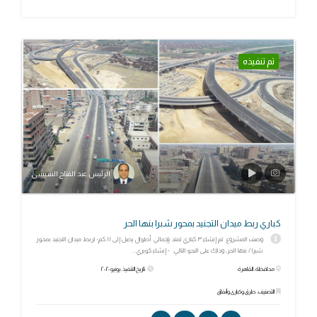
تم تنفيذه
الرئيس عبد الفتاح السيسي
كباري ربط ميدان التجنيد بمحور شبرا بنها الحر
وصف المشروع تم إنشاء ٣ كباري تمتد بإجمالي أطوال يصل إلى ١١ كم؛ لربط ميدان التجنيد بمحور
شبرا / بنها الحر، وذلك على النحو التالي: - إنشاء كوبري...
محافظة: القاهرة
تاريخ التنفيذ: يونيو ٢٠٢٠
التصنيف: طرق وكبارى وأنفاق