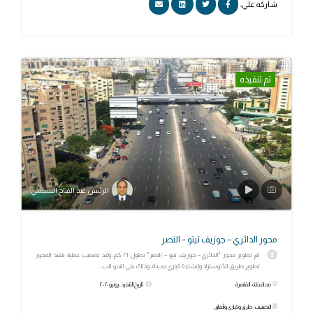
شاركه علي:
تم تنفيذه
الرئيس عبد الفتاح السيسي
محور الدائري – جوزيف تيتو – النصر
تم تطوير محور "الدائري – جوزيف تيتو – النصر" بطول ٢١ كم، وقد تضمنت عملية تنفيذ المحور
تطوير طريق الأتوستراد وإنشاء ٥ كباري جديدة، وذلك على النحو الت...
محافظة: القاهرة
تاريخ التنفيذ: يونيو ٢٠٢٠
التصنيف: طرق وكبارى وأنفاق