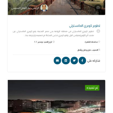
الرئيس عبد الفتاح السيسي
تطوير كوبري المانسترلي
تطوير كوبري المانسترلي في منطقة الروضة بحي مصر القديمة يقع كوبري المانسترلي بين
متحف أم كلثوم ومقياس النيل، وهو كوبري خشبى للمشاة تم تصميمه وزخرفته بط...
محافظة: القاهرة
تاريخ التنفيذ: نوفمبر ٢٠٢٠
التصنيف: طرق وكبارى وأنفاق
شاركه علي:
تم تنفيذه