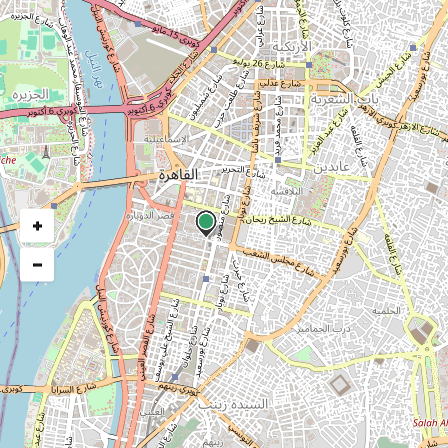
استخراج صورة من منشور مالى
"خدمات الشهر العقارى"
التصنيف : خدمات الشهر العقارى الألكترونية
الـمـسـئـول :
وزارة العدل
عدد المشاهدات:
1738
+
−
ارقام عن الخدمة
التصنيف