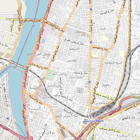
التصنيف
بــحــث