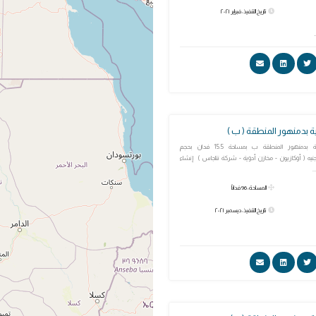
تاريخ التنفيذ: فبراير ٢٠٢١
 بدمنهور المنطقة ( ب )
المنطقة اللوجستية بدمنهور المنطقة ب بمساحة 15.5 فدان بحجم
ات 3 مليار جنيه ( أوكازيون - مخازن أدوية - شركة نتاجاس ) إنشاء
.
المساحة: 96 فداناً
تاريخ التنفيذ: ديسمبر ٢٠٢١