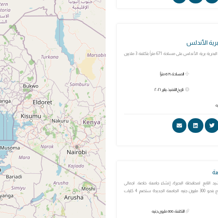
تم افتتاح مسجد 58 البحرية برية الأندلس على مساحة 671 متراً بتكلفة 3 ملايين
المساحة: 671 متراً
تاريخ التنفيذ: يناير ٢٠٢١
صة
رشيد التابع لمحافظة البحيرة، إنشاء جامعة خاصة. اجمالى
استثمارات المشروع بنحو 300 مليون جنيه الجامعة الجديدة ستضم 4 كليات
التكلفة: 300 مليون جنيه