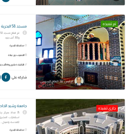
تم تنفيذه
مسجد 58 البحرية برية الأندلس
و355 ألف جنيه.
محافظة: البحيرة
التصنيف: دور عبادة
التكلفة: 3 ملايين و355 ألف جنيه
شاركه علي:
الرئيس عبد الفتاح السيسي
جامعة رشيد الخا
جارى تنفيذه
35 فدانا، بمركز 
(هندسة، وصيدل...
محافظة: البحيرة