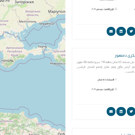
تاريخ التنفيذ: ديسمبر ٢٠٢١
رى دمنهور
المستشفى مقامة على مساحة 4,5 فدان بطاقة 118 سريرا بتكلفة 326 مليون
دور أرضى وأول ودور متكرر وتضم المدخل الرئيسى
 الاست...
المساحة: 4,5 فدان
تاريخ التنفيذ: ديسمبر ٢٠٢١