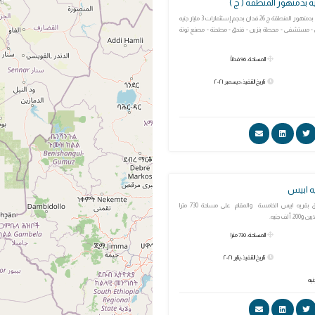
 بدمنهور المنطقة ( ج )
المنطقة اللوجستية بدمنهور المنطقة ج 26 فدان بحجم إستثمارات 3 مليار جنيه
 - مستشفى - محطة بنزين - فندق - مطحنة - مصنع تونة
المساحة: 96 فداناً
تاريخ التنفيذ: ديسمبر ٢٠٢١
ه ابيس
افتتاح مسجد العتيق بقريه ابيس الخامسة والمقام على مساحة 730 مترا
المساحة: 730 مترا
تاريخ التنفيذ: يناير ٢٠٢١