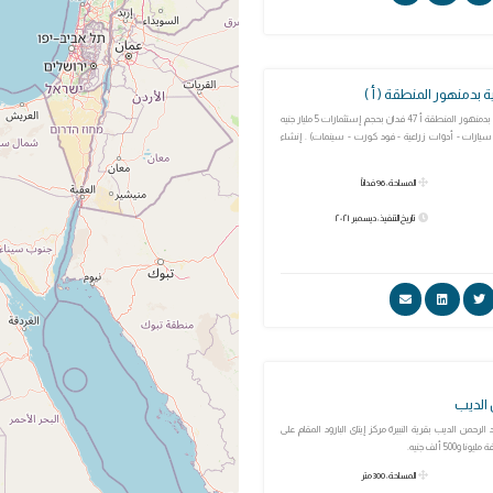
 بدمنهور المنطقة ( أ )
المنطقة اللوجستية بدمنهور المنطقة أ 47 فدان بحجم إستثمارات 5 مليار جنيه
يارات - أدوات زراعية - فود كورت - سينمات) . إنشاء
المساحة: 96 فداناً
تاريخ التنفيذ: ديسمبر ٢٠٢١
الديب
الرحمن الديب بقرية النبيرة مركز إيتاى البارود المقام على
المساحة: 300 متر