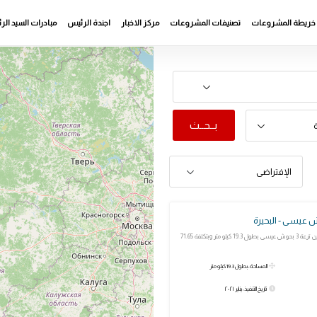
خريطة المشروعات
تصنيفات المشروعات
مركز الاخبار
اجندة الرئيس
مبادرات السيد ال
بــحــث
ة
الإفتراضى
تم الانتهاء من تبطين ترعة 3 بحوش عيسى بطول 19.3 كيلو متر وبتكلفة 71.65
المساحة: بطول 19.3 كيلو متر
تاريخ التنفيذ: يناير ٢٠٢١