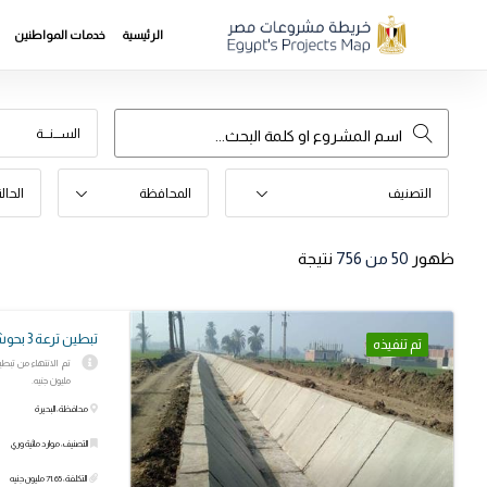
الرئيسية
خدمات المواطنين
الســـنـــة
التصنيف
المحافظة
الحال
ظهور
50
من 756
نتيجة
تبطين ترعة 3 بحوش عيسى - البحيرة
تم تنفيذه
مليون جنيه.
محافظة: البحيرة
التصنيف: موارد مائية وري
التكلفة: 71.65 مليون جنيه