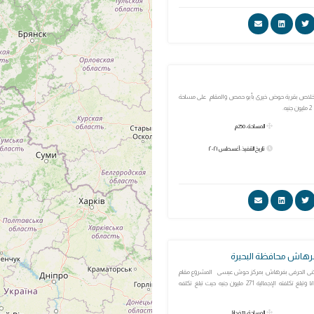
اخلاص بقرية حوض خيرى بأبو حمص والمقام على مساحة
المساحة: 250م
تاريخ التنفيذ: أغسطس ٢٠٢١
فرهاش محافظة البحيرة
كنى الحرفى بفرهاش بمركز حوش عيسى المشروع مقام
على مساحة 13 فدانا وتبلغ تكلفته الإجمالية 271 مليون جنيه حيث تبلغ تكلفه
المساحة: 13 فدانا