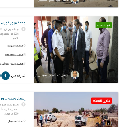
وحدة مرور قويسنا 
تم تنفيذه
الخدم...
محافظة: المنوفية
التصنيف: خدمات عامة
التكلفة: 7 مليون و700 ألف جنيه
الرئيس عبد الفتاح السيسي
شاركه علي:
إنشاء وحدة مرور 
جارى تنفيذه
ألف جنيه تم بدء أع
9000 متر مرب...
محافظة: سوهاج