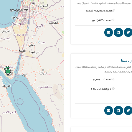
ة بمساحة 3600م2 بتكلفة 7. 5 مليون جنيه.
التكلفة: 5 مليون و700 ألف جنيه
المساحة: 3600م2 مربع
بالمنيا
وحدة مرور بني مزار وتبلغ مساحة الوحدة 550 م بتكلفة إجمالية قدرها 8 مليون
نى من طابقين وقابل للتعلية.
المساحة: 550م2 مربع
تاريخ التنفيذ: مارس ٢٠١٧