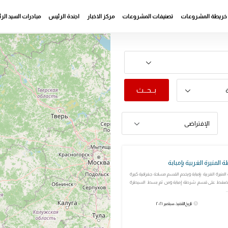
خريطة المشروعات
تصنيفات المشروعات
مركز الاخبار
اجندة الرئيس
مبادرات السيد ال
بــحــث
ة
الإفتراضى
لمنيرة الغربية بإمبابة
منيرة الغربية بإمبابة ويخدم القسم مساحة جغرافية كبيرة
لضغط على قسم شرطة إمبابة ومن ثم بسط السيطرة
.
تاريخ التنفيذ: سبتمبر ٢٠٢١