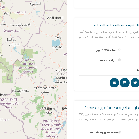
النموذجية بالمنطقة الصناعية
وحدة مرور قويسنا النموذجية بالمنطقة الصناعية المقامة على مساحة 5 ألاف
و200 متر بتكلفة إجمالية تقدر بـ 7 مليون و700 ألف جنيه وتتميز الوحدة بتقديم
المساحة: 5200م2 مربع
تاريخ التنفيذ: نوفمبر ٢٠٢٠
دار السلام بمنطقة " عرب الصبحة"
إنشاء وحدة مرور دار السلام بمنطقة " عرب الصبحة" بتكلفة 4 مليون و850
مال الحفر تمهيدا لإنشاء القواعد الخرسانية على مساحة
التكلفة: 4 مليون و850 ألف جنيه