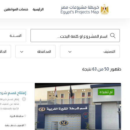
الرئيسية
خدمات المواطنين
الســـنـــة
التصنيف
المحافظة
الحال
ظهور
50
من 63
نتيجة
تم تنفيذه
إفتتاح قسم شرطة ا
إفتتاح قسم شرطة ال
فضلا عن تخفيف ا
الأمنية بالمنطقة ذا..
محافظة: الجيزة
التصنيف: خدمات عامة