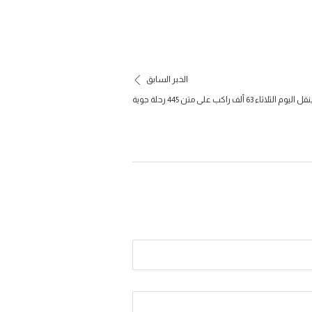
الخبر السابق
اء 63 ألف راكب على متن 445 رحلة جوية