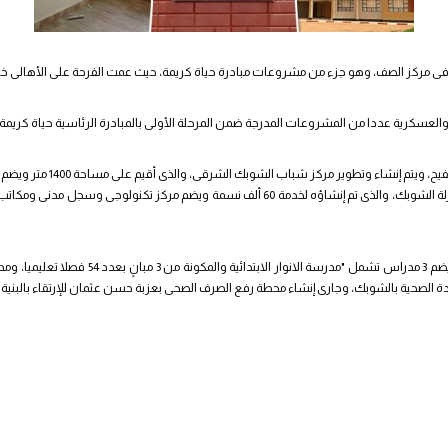
ى مركز الصف، وهو جزء من مشروعات مبادرة حياة كريمة، حيث عمت الفرحة على الأهالى خا
 والعسكرية عددا من المشروعات المدرجة ضمن المرحلة الأولى بالمبادرة الرئاسية حياة كريمة 
و تستهدف المبادرة تطوير 42 ق
وتنفيذ مجمع الخدمات الحكومية والزراعى المتكامل بنزلة الشوبك، والذى تم إنشاؤه لخدمة 60 ألف
كما يتم تنفيذ توسعات وتطوير مجمع المدارس الذى 