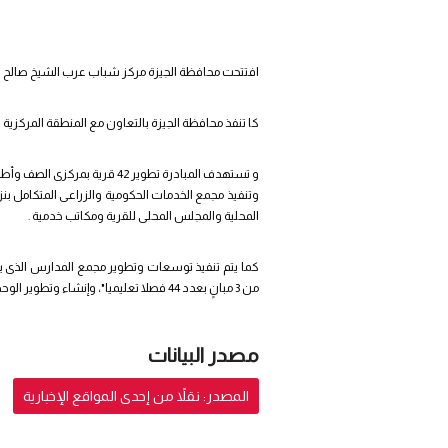
افتتحت محافظة الجيزة مركز شباب عرب الشيخ صالح ف
كا تنفذ محافظة الجيزة بالتعاون مع المنطقة المركزية
المحلية والمجلس المحلى للقرية ومكاتب خدمية .
من 3 مبانٍ بعدد 44 فصلا تعليميا"، وإنشاء وتطوير الوحدة الصحية بالشوبك، وجارى إنشاء محطة رفع الصرف الصحى بعزبة حسن عثمان للإرتقاء بالبنية التحية للقرية لخدمة نحو 10 آلاف نسمة
مصدر البيانات
المصدر: نقلاً من إحدى المواقع الإخبارية