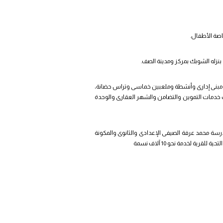
صة الأطفال.
بنزله الشوبك بمركز ومدينة الصف.
رية بمركزى الصف وأطفيح، ويتم إنشاء وتطوير مركز شباب الشوبك الشرقى، والذى أقيم على مساحة 1400 متر ويضم مبنى إدارى وأنشطة وملعبين خماسى وتراس حضانة،
 نسمة ويضم مركز تكنولوجى وسجل مدنى ومكاتب خدمات التموين والتضامن والشهر العقارى والوحدة
يضم 3 مدراس تشمل "مدرسة الانوار الابتدائية والمكونة من 3 مبانٍ بعدد 54 فصلا تعليميا، ومدرسة محمد عرفة الصيفى الإعدادى والثانوى والمكونة