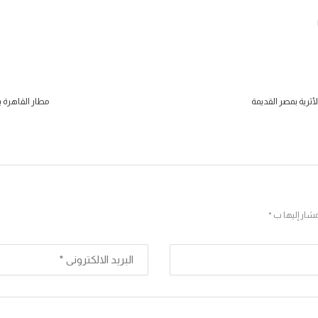
أثرية بمصر القديمة
مطار القاهرة ينقل اليوم الثلاث
مشار إليها ب *