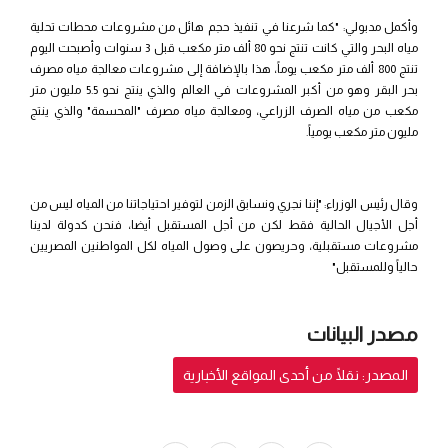
وأكمل مدبولي: "كما شرعنا في تنفيذ حجم هائل من مشروعات محطات تحلية
مياه البحر والتي كانت تنتج نحو 80 ألف متر مكعب قبل 3 سنوات وأصبحت اليوم
تنتج 800 ألف متر مكعب يوماً، هذا بالإضافة إلى مشروعات معالجة مياه مصرف
بحر البقر وهو من أكبر المشروعات في العالم والذي ينتج نحو 5.5 مليون متر
مكعب من مياه الصرف الزراعي، ومعالجة مياه مصرف "المحسمة" والذي ينتج
مليون متر مكعب يومياً.
وقال رئيس الوزراء: "إننا نجري ونسابق الزمن لتوفير احتياجاتنا من المياه ليس من
أجل الأجيال الحالية فقط لكن من أجل المستقبل أيضا، فنحن كدولة لدينا
مشروعات مستقبلية، وحريصون على وصول المياه لكل المواطنين المصريين
حالياً وللمستقبل"
مصدر البيانات
المصدر: نقلًا من أحدى المواقع الأخبارية