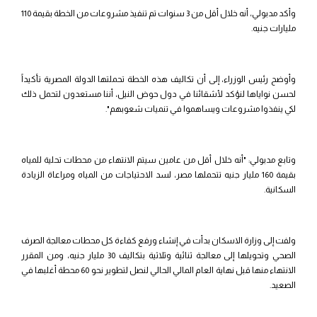
وأكد مدبولي، أنه خلال أقل من 3 سنوات تم تنفيذ مشروعات من الخطة بقيمة 110
مليارات جنيه.
وأوضح رئيس الوزراء، إلى أن تكاليف هذه الخطة تحملتها الدولة المصرية تأكيداً
لحسن نواياها لنؤكد لأشقائنا في دول حوض النيل، أننا مستعدون لتحمل ذلك
لكي ينفذوا مشروعات ويساهموا في تنميات شعوبهم".
وتابع مدبولي: "أنه خلال أقل من عامين سيتم الانتهاء من محطات تحلية للمياه
بقيمة 160 مليار جنيه تتحملها مصر، لسد الاحتياجات من المياه ومراعاة الزيادة
السكانية.
ولفت إلى وزارة الاسكان بدأت في إنشاء ورفع كفاءة كل محطات معالجة الصرف
الصحي وتحويلها إلى معالجة ثنائية وثلاثية بتكاليف 30 مليار جنيه، ومن المقرر
الانتهاء منها قبل نهاية العام المالي الحالي لنصل لتطوير نحو 60 محطة أغلبها في
الصعيد.