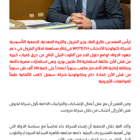
ترأس المهندس طارق الملا، وزير البترول والثروة المعدنية، الجمعية التأسيسية
لشركة تكنولوجيا الأخشاب WOTECH في إطار مساهمة قطاع البترول في دعم
جهود الدولة؛ لوضع حلول للحد من التلوث البيئي الناتج عن حرق كميات كبيرة
من قش الأرز، بتكلفة استثمارية 210 ملايين يورو، وهى استثمارات مصرية خالصة
وبطاقة إنتاجية 205 آلاف متر مكعب سنوياً اعتماداً على كمية 245 ألف طن سنوياً
من قش الأرز كمادة خام وبتكنولوجيا شركة سيمبل كامب الألمانية طبقاً
للمواصفات الأوروبية.
ومن المقرر أن يتم عمل أعمال الإنشاءات والتركيبات الخاصة بأول شركة لتحويل
قش الأرز إلى أخشاب من خلال شركة بتروجت.
وأكد الملا خلال الجمعية أن إنشاء الشركة جاء تماشياً مع سياسة الدولة التي
تولى أهمية بالمشروعات البيئية، خاصة مجابهة ظاهرة السحابة السوداء والتلوث
البيئي الناتج عن حرق كميات كبيرة من قش الأرز.