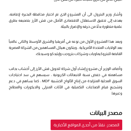
وأشار وزير البترول الى أن المشروع الذى تم اختيار محافظة البحيرة لإقامته،
يهدف إلى تحقيق الاستغلال الاقتصادى الأمثل من قش الأرز بتصنيعه بطرق
علمية متطورة بدلاً من حرقه والإضرار بالبيئة.
ويعد هذا المشروع الأول من نوعه في أفريقيا والشرق الأوسط والثانى عالمياً
بعد الولايات المتحدة الأمريكية ، ويتكون هيكل المساهمين من الشركة المصرية
القابضة للبتروكيماويات وشركات بتروجت وإيثيدكو وسيدبك.
وأضاف الوزير أن مشروع إنشاء أول شركة لتحويل قش الأرز إلى أخشاب بجانب
مساهمته في خفض نسبة الانبعاثات الكربونية ، سيسهم في سد احتياجات
السوق المحلية المتزايدة من إنتاج الألواح الخشبية MDF ، كما يساهم في دعم
وتشجيع قيام الصناعات التكميلية في الأثاث المنزلى والديكورات والمطابخ
وغيرها.
مصدر البيانات
المصدر: نقلًا من أحدى المواقع الأخبارية