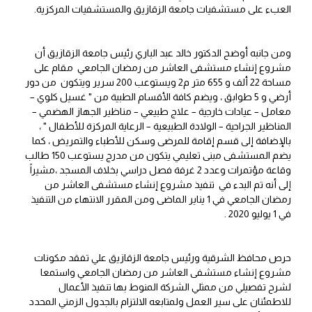
العبء على مستشفيات جامعة الزقازيق والمستشفيات المركزية.
ومن جانبه أوضح الدكتور خالد عبد الباري رئيس جامعة الزقازيق أن
مشروع إنشاء مستشفى العاشر من رمضان الجامعي مقام على
مساحة 22 ألف و 655 متر م2 ويستوعب 200 سرير ويتكون من دور
أرضي و 5 طوابق ، ويضم كافة الأقسام الطبية من " غسيل كلوي –
معامل – عيادات خارجية – علاج طبيعي – مناظير الجهاز الهضمي –
المناظير الجراحية – الولادة الطبيعية – الرعاية المركزة للأطفال " ،
بالإضافة إلى قسم إقامة للمرضى وسكن للأطباء والتمريض ، كما
يضم المستشفى مبنى تعليمي يتكون من مدرج يستوعب 150 طالب
وقاعة مؤتمرات وعدد 2 غرفة فصل دراسي بخلاف المسجد ،مشيراً
إلى أنه تم البدء في تنفيذ مشروع إنشاء مستشفى العاشر من
رمضان الجامعي في 1 يناير الماضى ومن المقرر الانتهاء من التنفيذ
في 1 يوليو 2020 .
حرص محافظ الشرقية ورئيس جامعة الزقازيق علي تفقد مكونات
مشروع إنشاء مستشفى العاشر من رمضان الجامعي واستمعا
لشرح تفصيلي من ممثلي الشركة المنوط بها تنفيذ الأعمال
للاطمئنان على سير العمل ولمتابعه الالتزام بالجدول الزمني المحدد