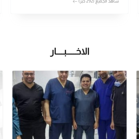
شاهد الجميع (292 خبر)
الاخـــــبــــار