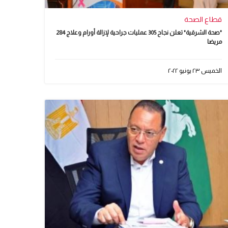
قطاع الصحة
"صحة الشرقية" تعلن نجاح 305 عمليات جراحية لإزالة أورام وعلاج 284
مريضا
الخميس ٢٣ يونيو ٢٠٢٢