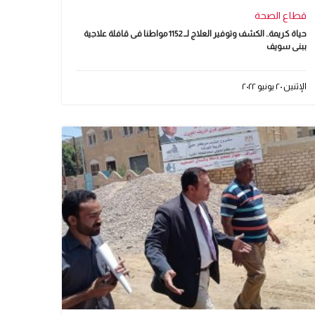
قطاع الصحة
حياة كريمة.. الكشف وتوفير العلاج لــ 1152 مواطنا فى قافلة علاجية
ببنى سويف
الإثنين ٢٠ يونيو ٢٠٢٢