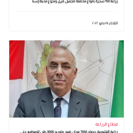
زراعة 150 شجرة بأنواع مختلفة لتجميل قرى ونجوع مدينة إسنا
الثلاثاء ١٧ مايو ٢٠٢٢
قطاع الزراعة
زراعة القليوبية: حصاد 7650 فدان قمح وتوريد 3000 طن للصوامع حتى