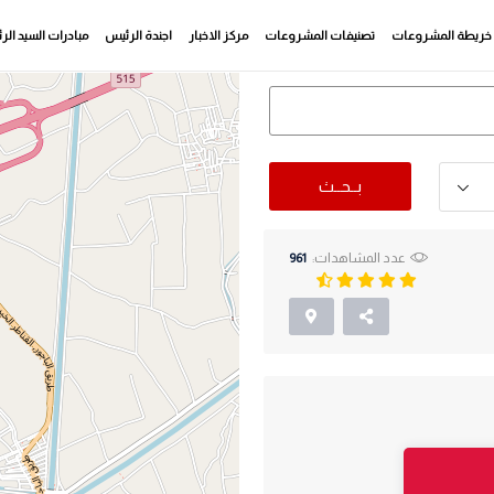
خريطة المشروعات
تصنيفات المشروعات
مركز الاخبار
اجندة الرئيس
مبادرات السيد ال
بــحــث
عدد المشاهدات:
961