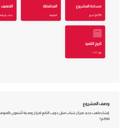
مساحة المشروع
المحافظة
التصنيف
2100م2 مربع
المنوفية
شباب ورياضة
تاريخ التنفيذ
يناير ٢٠٢٢
وصف المشروع
إنشاء ملعب جديد بمركز شباب منيل دويب التابع لمركز ومدينة أشمون بالمنوفي
2100م²