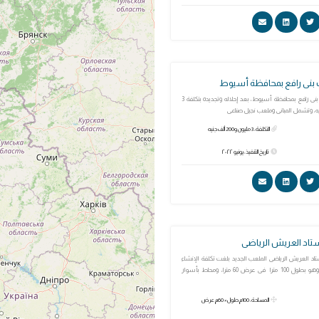
 بنى رافع بمحافظة أسيوط
إنشاء مركز شباب بنى رافع بمحافظة أسيوط، بعد إحلاله وتجديده بتكلفة 3
التكلفة: 3 مليون و200 ألف جنيه
تاريخ التنفيذ: يونيو ٢٠٢٢
ستاد العريش الرياضى
اد العريش الرياضى الملعب الجديد بلغت تكلفة الإنشاء
له 4800000 جنيه ، وهو بطول 100 مترا فى عرض 60 مترا، ومحاط بأسوار
المساحة: 100م طول × 60م عرض