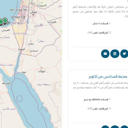
 مصطفـى الدولي لكرة اليد والألعاب الجماعية أقيم
المجمع على مساحة ٧,٥ فدان بتكلفة ١,٥ مليار جنيه، ويحتوي على مجمع
ة...
المساحة: 7.5 فدان
تاريخ التنفيذ: مارس ٢٠٢٢
ى بمدينة السادس من اكتوبر
أفتتاح نادى النادى بمدينة السادس من اكتوبر أقيم النادي على مساحة ٨٠,٠٠٠ م٢
بتكلفة 665 مليون جنيه، ويستهدف ضم أكثر من ٨٠ ألف عضوية، وﻳﻀـﻢ ﻋﺪد
المساحة: 80000 ألف م2 مربع
تاريخ التنفيذ: مارس ٢٠٢٢