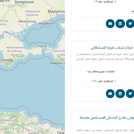
تاريخ التنفيذ: مايو ٢٠٢٢
 مركز شباب قرية السلطاني
ركز شباب قرية السلطاني التابعة لمركز ببا بمحافظة بنى
سويف، بتكلفة 2 مليون و300 ألف جنيه، وشملت أعمال تطوير المبنى الإداري
التكلفة: 2 مليون و300 ألف جنيه
تاريخ التنفيذ: مارس ٢٠٢٢
نونى بنادى الشبان المسلمين بمدينة
نونى بنادى الشبان المسلمين بمدينة بنى سويف أعمال