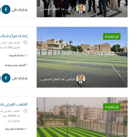
الرئيس عبد الفتاح السيسي
شاركه علي:
إنشاء مركز شباب
تم تنفيذه
ملايين و200 ألف جنيه، وتشمل المبانى وملعب نجيل صناعى
محافظة: أسيوط
التصنيف: شباب ورياضة
شاركه علي:
الرئيس عبد الفتاح السيسي
الملعب الفرعى با
تم تنفيذه
الملعب الفرعى باست
بارتفاع 3 متر،...
محافظة: شمال سيناء