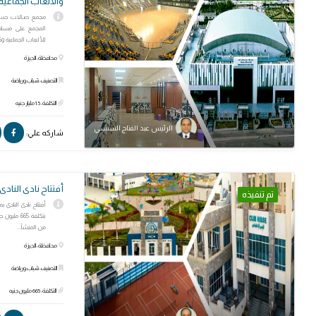
والألعاب الجماعية
مجمع صـالات حسـن
للألعاب الجماعية وكر
محافظة: الجيزة
التصنيف: شباب ورياضة
التكلفة: 1.5 مليار جنيه
الرئيس عبد الفتاح السيسي
شاركه علي:
أفتتاح نادى الناد
تم تنفيذه
ﻣﻦ اﻟﻤﻨﺸﺂ...
محافظة: الجيزة
التصنيف: شباب ورياضة
التكلفة: 665 مليون جنيه