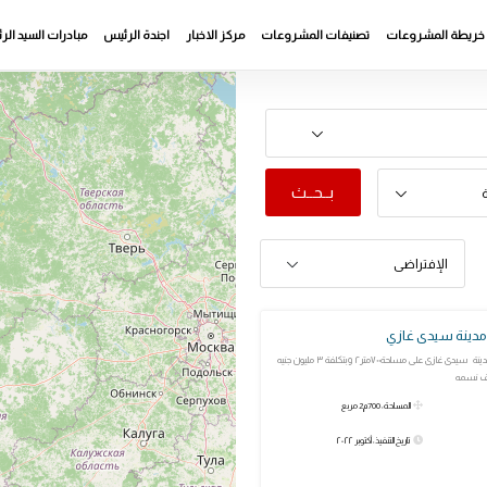
خريطة المشروعات
تصنيفات المشروعات
مركز الاخبار
اجندة الرئيس
مبادرات السيد ال
بــحــث
ة
الإفتراضى
مدينة سيدى غازي
مبنى مركز شباب مدينة سيدى غازى على مساحة٧٠٠متر٢ وبتكلفة ٣ مليون جنيه
المساحة: 700م2 مربع
تاريخ التنفيذ: أكتوبر ٢٠٢٢