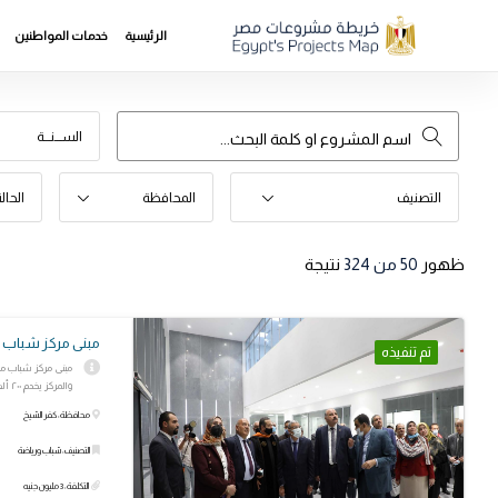
الرئيسية
خدمات المواطنين
الســـنـــة
التصنيف
المحافظة
الحال
ظهور
50
من 324
نتيجة
مبنى مركز شباب 
تم تنفيذه
والمركز يخدم ٢٠٠ ألف نسمه
محافظة: كفر الشيخ
التصنيف: شباب ورياضة
التكلفة: 3 مليون جنيه