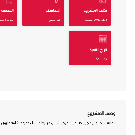
تكلفة المشروع
المحافظة
التصنيف
1 مليون و600 ألف جنيه
كفر الشيخ
شباب ورياضة
تاريخ التنفيذ
نوفمبر ٢٠٢١
وصف المشروع
الملعب القانونى "نجيل صناعى" بمركز شباب قبريط " إنشاء جديد" بتكلفة مليون و600 ألف جنيه