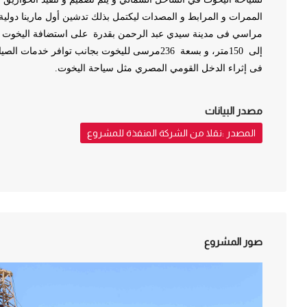
الممرات و المرابط و المصدات ليكتمل بذلك تدشين أول مارينا دولي
مراسي فى مدينة سيدي عبد الرحمن بقدرة على استضافة اليخوت ال
إلى 150متر، و بسعة 236مرسى لليخوت بجانب توافر خدما
فى إثراء الدخل القومي المصري مثل سياحة اليخوت.
مصدر البيانات
المصدر :نقلا من الشركة المنفذة للمشروع
صور المشروع