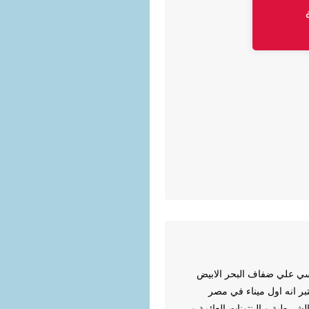
اسي علي ضفاف البحر الابيض
ابيه 226 يخت مجهز بالخدمات بطول 3 كم ويعتبر انه اول ميناء في مصر
شريطية و البنتونات العائمة و