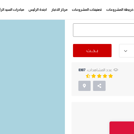
خريطة المشروعات
تصنيفات المشروعات
مركز الاخبار
اجندة الرئيس
مبادرات السيد ال
بــحــث
عدد المشاهدات:
8387