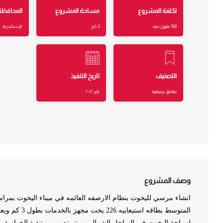
تكلفة المشروع
مساحة المشروع
المحافظة
160 مليون جنيه
3 كم
الإسكندرية
التصنيف
تاريخ التنفيذ
مناطق ترفيهية
يناير ٢٠٢١
وصف المشروع
انشاء مرسي لليخوت بنظام الارصفه العائمه في ميناء اليخوت بمر
المتوسط بطاقه استيع
لسياحة اليخوت في الساحل الشمالي و يتم تصميم و تنفيذ الخوازيق ال