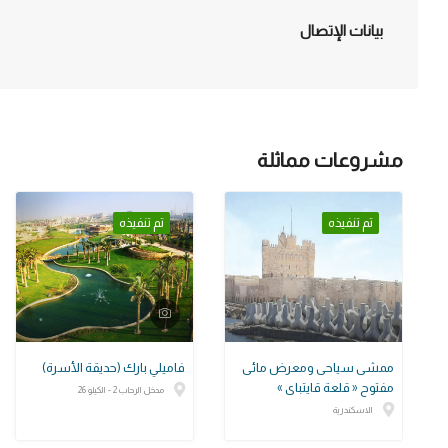
بيانات الإتصال
مشروعات مماثلة
تم تنفيذه
تم تنفيذه
ممشى سياحى ومعرض مائى
فاميلي بارك (حديقة الأسرة)
مفتوح « قلعة قايتباى »
مدخل الرحاب 2 - الكيلو 26
الاسكندرية