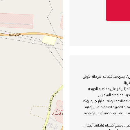
 إحدى محافظات المرحلة الأولى
بًا.
ًا يرتكز على مفاهيم الجودة
جديد بمحافظة السويس.
إنشاء هذا الصرح الطبى الضخم المتمثل فى مجمع السويس الطبى، والذى تبلغ التكلفة الإجمالية له 3 مليار جنيه، يؤكد
ية المميزة لخدمة قاطنى إقليم
 السياسية بخدمة أهالينا وتقديم
رر أن تبلغ الطاقة الاستيعابية له، 427 أسِرة للمرضى، ويضم أقسام (باطنة، أطفال،