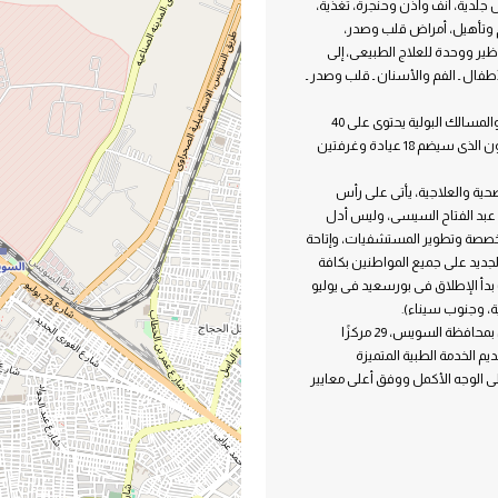
جلدية، أنف وأذن وحنجرة، تغذية،
زم وتأهيل، أمراض قلب وصدر،
ظير ووحدة للعلاج الطبيعى، إلى
فال ـ الفم والأسنان ـ قلب وصدر ـ
مجمع السويس الطبى يشمل 3 مراكز طبية تخصصية، وهم، مركز لأمراض الكُلى والمسالك البولية يحتوى على 40
ماكينة للغسيل الكلوى وجهاز لتفتيت الحصوات، وكذلك مركز لطب وجراحة العيون الذى سيضم 18 عيادة وغرفتين
حية والعلاجية، يأتى على رأس
س عبد الفتاح السيسى، وليس أدل
متخصصة وتطوير المستشفيات، وإتاحة
لجديد على جميع المواطنين بكافة
بدأ الإطلاق فى بورسعيد فى يوليو
ه يبلغ إجمالى المنشآت الصحية المقرر دخولها تحت مظلة التأمين الصحى الشامل بمحافظة السويس، 29 مركزًا
وى لتقديم الخدمة الطبية المتميزة
لى الوجه الأكمل ووفق أعلى معايير