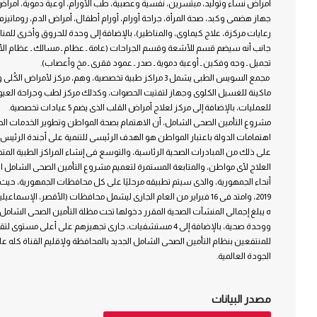
أمراض نساء وتوليد، مبتسرين، نفسية وعصبية، طب الأورام، أوعية دموية، أمراض 
جهاز هضمى وكبد، صحة المرأة، جراحة أورام، أورام أطفال، أمراض الدم، روماتي
رعايات مركزة، علاج كيماوى، والمناظير)، بالإضافة إلى وحدة للحروق وأخرى للمنا
جانب أنه سيضم قسم للأشعة وقسم الجراحات (عامة ـ عظام ـ مسالك ـ عظام الأط
تجميل ـ وجه وفكين ـ أوعية دموية ـ صدر ـ عمود فقرى ـ مخ وأعصاب).
للعمليات، بالإضافة إلى مركز لعلاج أمراض القلب الذى يضم 5 عيادات تخصصية.
مشروع التأمين الصحى الشامل، أن الاهتمام بصحة المواطن وتطوير الخدمات الص
اهتمامات الدولة باعتبار المواطن هو الهدف الرئيسى للتنمية على أجندة الرئي
على ذلك من المبادرات الصحية الرئاسية، والتوسع فى إنشاء المراكز الطبية ال
العلاج لأى مواطن، والمتابعة المستمرة لتعميم مشروع التأمين الصحى الشامل ا
أنحاء الجمهورية، والذى سيتم تطبيقه مرحليًا على كل محافظات الجمهورية، حيث 
2019، وامتد فى 16 فبراير من العام الجارى ليشمل محافظات (الأقصر، الإسماعيلية، وجنوب سيناء).
ووحدة صحية، بالإضافة إلى 4 مستشفيات، جارى تجهيزهم على أعلى مست
للمنتفعين بنظام التأمين الصحى الشامل الجديد بالمحافظة ولإقليم القناة كله ع
الجودة العالمية.
مصدر البيانات