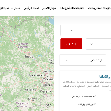
خريطة المشروعات
تصنيفات المشروعات
مركز الاخبار
اجندة الرئيس
مبادرات السيد ال
بــحــث
ة
الإفتراضى
اج الأطفال
يقام المجمع بأرض جامعة القاهرة الدولية بمدينة 6 أكتوبر على مساحة 70.000
مساحة الإجمالية لمباني المشروع، وتصل الطاقة
.
المساحة: 70.000 متر مسطح
تاريخ التنفيذ: يناير ٢٠٢٤