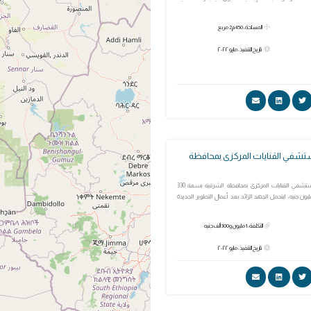
المساحة: 450م2 مربع
تاريخ التنفيذ: مايو ٢٠٢٢
تشفي القنايات المركزى بمحافظة
مولد كهربائي لمستشفي القنايات المركزى بمحافظة الشرقية بسعة 330
لوات بتكلفة 1.3 مليون جنيه، ليتحمل الجهد الزائد بعد أعمال التطوير الجديدة
التكلفة: 1 مليون و300 ألف جنيه
تاريخ التنفيذ: مايو ٢٠٢٢