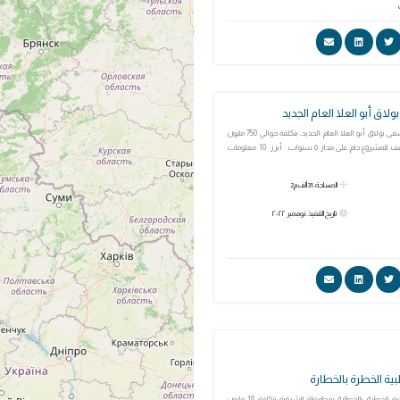
ق أبو العلا العام الجديد
أعمال إنشاء مستشفى بولاق أبو العلا العام الجديد، بتكلفة حوالي 750 مليون
جنيه، وذلك بعد توقف للمشروع دام على مدار ٥ سنوات. أبرز 10 معلومات
المساحة: 31 ألف م2
تاريخ التنفيذ: نوفمبر ٢٠٢٢
بية الخطرة بالخطارة
مجمع النفايات الطبية الخطرة بالخطارة بمحافظة الشرقية بتكلفة 18 مليون