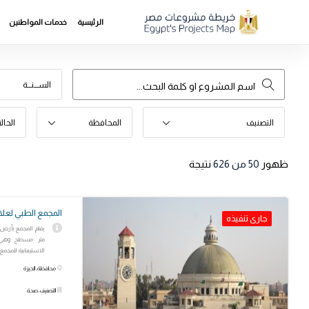
الرئيسية
خدمات المواطنين
الســـنـــة
التصنيف
المحافظة
الحال
ظهور
50
من 626
نتيجة
المجمع الطبي لعل
جارى تنفيذه
متر مسطح وهي ال
الاستيعابية للمجمع..
محافظة: الجيزة
التصنيف: صحة