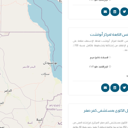
س التابعة لمركز أبوتشت
 التابعة لمركز أبوتشت نقطة الإسعاف مقامة على
مساحة 252م ، وتم الإنتهاء من إنشائها وتشطيبها بالكامل بنسبة 100٪،
المساحة: 252م2 مربع
تاريخ التنفيذ: مايو ٢٠٢٢
ل الكلوى بمستشفى كفر صقر
الكلوى بمستشفى كفر صقر المركزى تم إنشاء المبنى من
طابقين على مساحة 450 مترا مربعا بتكلفة إجمالية 5 مليون جنيه بقوة 48 ماكينة