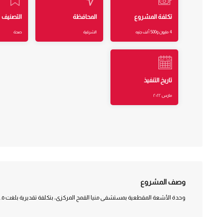
تكلفة المشروع
المحافظة
التصنيف
4 مليون و500 ألف جنيه
الشرقية
صحة
تاريخ التنفيذ
مارس ٢٠٢٢
وصف المشروع
وحدة الأشعة المقطعية بمستشفى منيا القمح المركزى، بتكلفة تقديرية بلغت ٤.٥ مليون جنيه