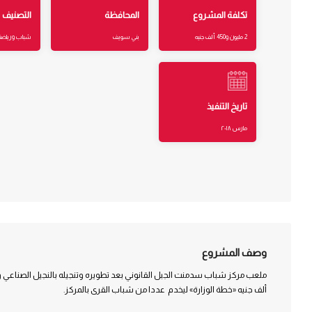
تكلفة المشروع
المحافظة
التصنيف
2 مليون و450 ألف جنيه
بني سويف
شباب ورياضة
تاريخ التنفيذ
مارس ٢٠١٨
وصف المشروع
ألف جنيه «خطة الوزارة» ليخدم عددا من شباب القرى بالمركز.