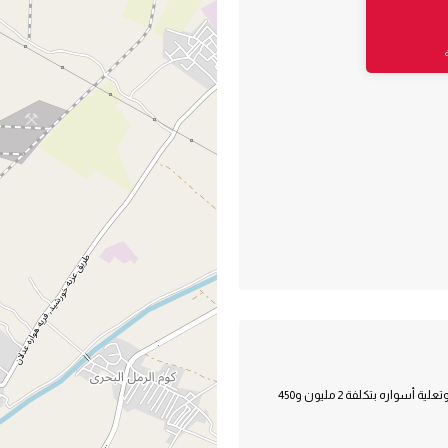
ملعب مركز شباب سدمنت الجبل القانوني بعد تطويره وتنجيله بالنجيل الصناعي وتعلية أسواره بتكلفة 2 مليون و450