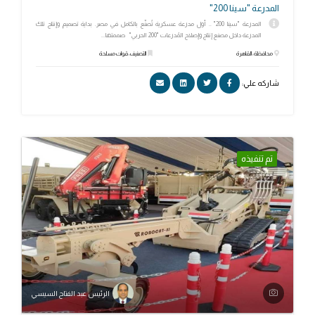
المدرعة "سينا 200"
المدرعة "سينا 200" .. أول مدرعة عسكرية تُصنّع بالكامل في مصر. بداية تصميم وإنتاج تلك
المدرعة داخل مصنع إنتاج وإصلاح المُدرعات "200 الحربي" صممتها...
محافظة: القاهرة
التصنيف: قوات مسلحة
شاركه علي:
تم تنفيذه
الرئيس عبد الفتاح السيسي