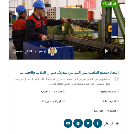
تم تنفيذه
الرئيس عبد الفتاح السيسي
إنشاء مصنع الجلفنة علي الساخن بشركة حلوان للآلات والمعدات
المشروع موضح بالفيديو المرفق (من الدقيقة 27:35 إلى الدقيقة 28:14). افتتح السيد الرئيس عبد
الفتاح السيسي - عبر الفيديو كونفرانس - مصنع الجلفنة على ا...
محافظة: القاهرة
المساحة: ٢٥٫٢٠٠ ألف م٢
التصنيف: صناعة
تاريخ التنفيذ: فبراير ٢٠٢٠
التكلفة: ١١٠٫٧٧ مليون جنيه
شاركه علي: