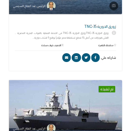
الرئيس عبد الفتاح السيسي
زورق الدورية TNC-35
زورق الدورية TNC-35زورق الدورية TNC-35 فى الخدمة الفعلية بالقوات البحرية المصرية ..
اللنش هو واحد من أصل 10 قطع تسلمتها مصر مؤخراً بواقع 9 لنشات دورية...
محافظة: القاهرة
التصنيف: قوات مسلحة
شاركه علي:
تم تنفيذه
الرئيس عبد الفتاح السيسي