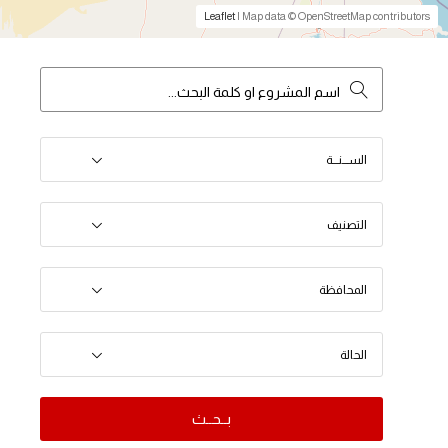
Leaflet
| Map data © OpenStreetMap contributors
الســـنـــة
التصنيف
المحافظة
الحالة
بــحــث