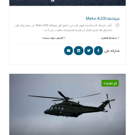
فرقاطة Meko-A200
أعلنت ترسانة الاسكندرية اليوم البدء في تصنيع أول فرقاطة Meko-A200 في مصر وبناء أول
خط إنتاج لها. الجدير بالذكر أن البحرية المصرية قد تعاقدت على 4 ف...
محافظة: القاهرة
التصنيف: قوات مسلحة
شاركه علي:
تم تنفيذه