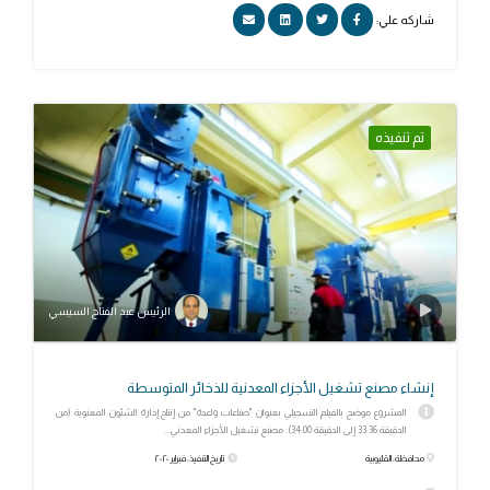
شاركه علي:
تم تنفيذه
الرئيس عبد الفتاح السيسي
إنشاء مصنع تشغيل الأجزاء المعدنية للذخائر المتوسطة
المشروع موضح بالفيلم التسجيلي بعنوان "صناعات واعدة" من إنتاج إدارة الشئون المعنوية (من
الدقيقة 33:36 إلى الدقيقة 34:00). مصنع تشغيل الأجزاء المعدني...
محافظة: القليوبية
تاريخ التنفيذ: فبراير ٢٠٢٠