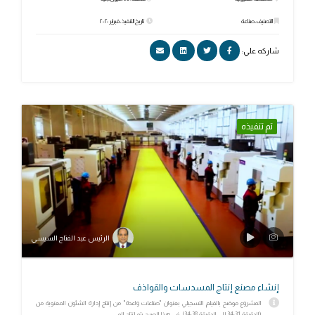
التصنيف: صناعة
تاريخ التنفيذ: فبراير ٢٠٢٠
شاركه علي:
تم تنفيذه
الرئيس عبد الفتاح السيسي
إنشاء مصنع إنتاج المسدسات والقواذف
المشروع موضح بالفيلم التسجيلي بعنوان "صناعات واعدة" من إنتاج إدارة الشئون المعنوية من
(الدقيقة 34:31 إلى الدقيقة 34:38). في هذا الصرح يتم إنتاج الم...