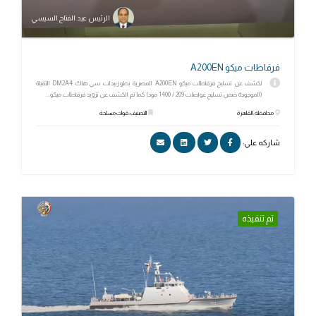
الرئيس عبد الفتاح السيسي
فرقاطات ميكو A200EN
لكشف عن تسليح فرقاطات ميكو A200EN المصرية بطوربيدات سي هاك DM2A4 الثقيلة
(الموجودة ضمن تسليح غواصات 209 / 1400 مود) كما تم الكشف عن تزويد فرقاطات ميكو...
محافظة: القاهرة
التصنيف: قوات مسلحة
شاركه علي:
تم تنفيذه