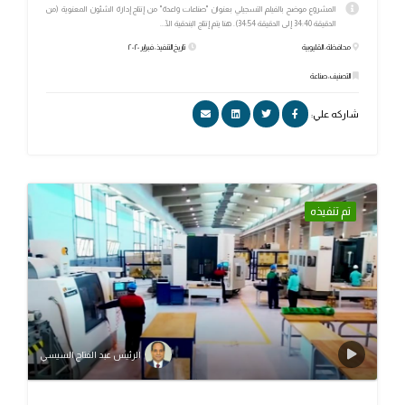
المشروع موضح بالفيلم التسجيلي بعنوان "صناعات واعدة" من إنتاج إدارة الشئون المعنوية (من
الدقيقة 34:40 إلى الدقيقة 34:54). هنا يتم إنتاج البندقية الآ...
محافظة: القليوبية
تاريخ التنفيذ: فبراير ٢٠٢٠
التصنيف: صناعة
شاركه علي:
تم تنفيذه
الرئيس عبد الفتاح السيسي