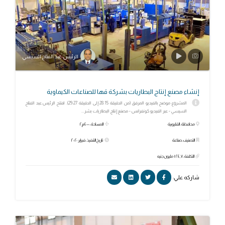
الرئيس عبد الفتاح السيسي
إنشاء مصنع إنتاج البطاريات بشركة قها للصناعات الكيماوية
المشروع موضح بالفيديو المرفق (من الدقيقة 28:15 إلى الدقيقة 29:27). افتتح الرئيس عبد الفتاح
السيسي - عبر الفيديو كونفرانس - مصنع إنتاج البطاريات بشر...
محافظة: القليوبية
المساحة: ٤٠٠٠ م٢
التصنيف: صناعة
تاريخ التنفيذ: فبراير ٢٠٢٠
التكلفة: ١٢٤٫٧ مليون جنيه
شاركه علي: