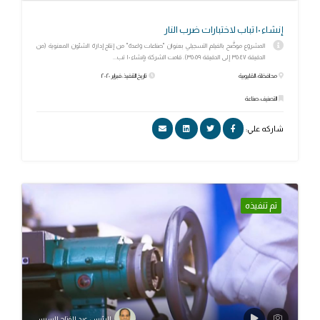
إنشاء ١٠ تباب لاختبارات ضرب النار
المشروع موضَّح بالفيلم التسجيلي بعنوان "صناعات واعدة" من إنتاج إدارة الشئون المعنوية (من
الدقيقة ٣٥:٤٧ إلى الدقيقة ٣٥:٥٩). قامت الشركة بإنشاء ١٠ تب...
محافظة: القليوبية
تاريخ التنفيذ: فبراير ٢٠٢٠
التصنيف: صناعة
شاركه علي:
تم تنفيذه
الرئيس عبد الفتاح السيسي