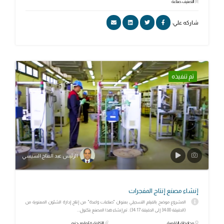
التصنيف: صناعة
شاركه علي:
تم تنفيذه
الرئيس عبد الفتاح السيسي
إنشاء مصنع إنتاج المفجرات
المشروع موضح بالفيلم التسجيلي بعنوان "صناعات واعدة" من إنتاج إدارة الشئون المعنوية من
(الدقيقة 34:00 إلى الدقيقة 34:17). تم إنشاء هذا المصنع بتكنول...
محافظة: القليوبية
التكلفة: ٤٥ مليون جنيه