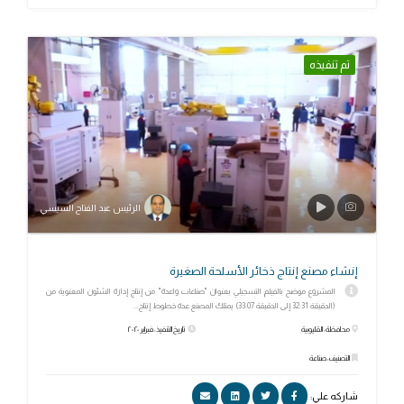
تم تنفيذه
الرئيس عبد الفتاح السيسي
إنشاء مصنع إنتاج ذخائر الأسلحة الصغيرة
المشروع موضح بالفيلم التسجيلي بعنوان "صناعات واعدة" من إنتاج إدارة الشئون المعنوية من
(الدقيقة 32:31 إلى الدقيقة 33:07) يمتلك المصنع عدة خطوط إنتاج...
محافظة: القليوبية
تاريخ التنفيذ: فبراير ٢٠٢٠
التصنيف: صناعة
شاركه علي: