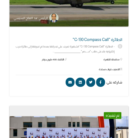
الرئيس عبد الفتاح السيسي
الطائرة "C-130 Compass Call"
- الطائرة "C-130 Compass Call" الشهيرة تعرف علي قدراتها بعدما تم تحويلها إلى طائرة حرب
إلكترونية بناء على طلب "مـــــصر" ____________________________...
محافظة: القاهرة
التكلفة: 400 مليون دولار
التصنيف: قوات مسلحة
شاركه علي:
تم تنفيذه