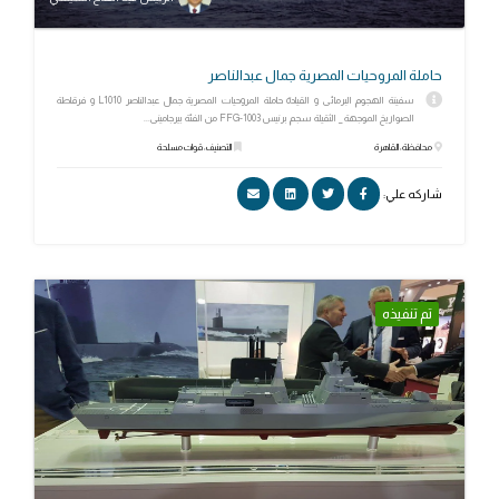
حاملة المروحيات المصرية جمال عبدالناصر
سفينة الهجوم البرمائى و القيادة حاملة المروحيات المصرية جمال عبدالناصر L1010 و فرقاطة
الصواريخ الموجهة _ الثقيلة سجم برنيس FFG-1003 من الفئة بيرجامينى...
محافظة: القاهرة
التصنيف: قوات مسلحة
شاركه علي:
تم تنفيذه