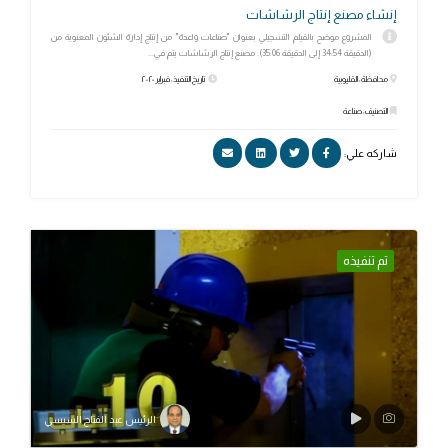
إنشاء مصنع إنتاج الرشاشات
المشروع موضح بالفيلم التسجيلي بعنوان "صناعات واعدة" من إنتاج إدارة الشئون المعنوية من
(الدقيقة 34:54 إلى الدقيقة 35:06). مصنع إنتاج الرشاشات يتم في...
محافظة: القليوبية
تاريخ التنفيذ: فبراير ٢٠٢٠
التصنيف: صناعة
شاركه علي:
تم تنفيذه
الرئيس عبد الفتاح السيسي