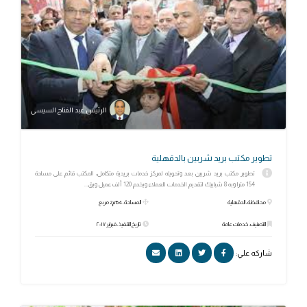
الرئيس عبد الفتاح السيسي
تطوير مكتب بريد شربين بالدقهلية
تطوير مكتب بريد شربين بعد وتحويله لمركز خدمات بريدية متكامل، المكتب قائم على مساحة
154 مترا وبه 8 شبابيك لتقديم الخدمات للعملاء ويخدم 120 ألف عميل ويق...
محافظة: الدقهلية
المساحة: 154م2 مربع
التصنيف: خدمات عامة
تاريخ التنفيذ: فبراير ٢٠١٧
شاركه علي: