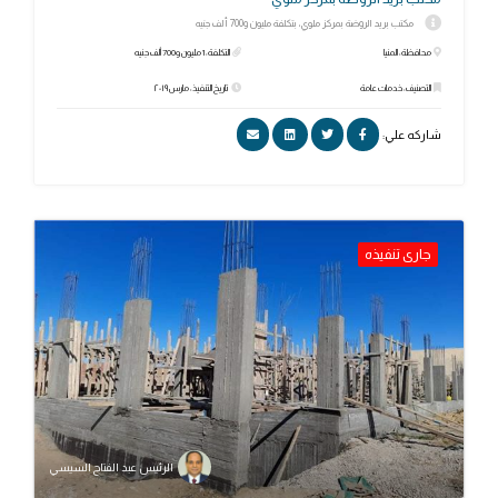
مكتب بريد الروضة بمركز ملوي، بتكلفة مليون و700 ألف جنيه
محافظة: المنيا
التكلفة: 1 مليون و700 ألف جنيه
التصنيف: خدمات عامة
تاريخ التنفيذ: مارس ٢٠١٩
شاركه علي:
جارى تنفيذه
الرئيس عبد الفتاح السيسي