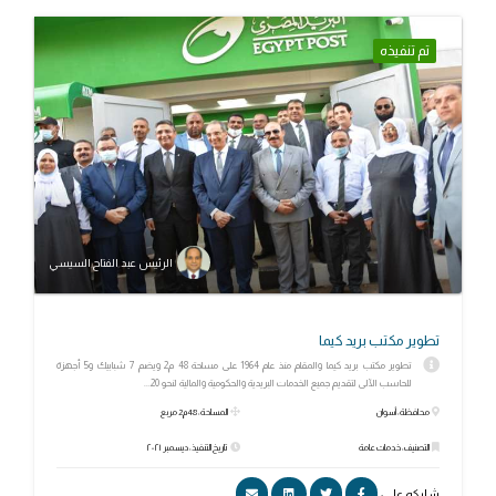
تم تنفيذه
الرئيس عبد الفتاح السيسي
تطوير مكتب بريد كيما
تطوير مكتب بريد كيما والمقام منذ عام 1964 على مساحة 48 م2 ويضم 7 شبابيك و5 أجهزة
للحاسب الآلى لتقديم جميع الخدمات البريدية والحكومية والمالية لنحو 20...
محافظة: أسوان
المساحة: 48م2 مربع
التصنيف: خدمات عامة
تاريخ التنفيذ: ديسمبر ٢٠٢١
شاركه علي: