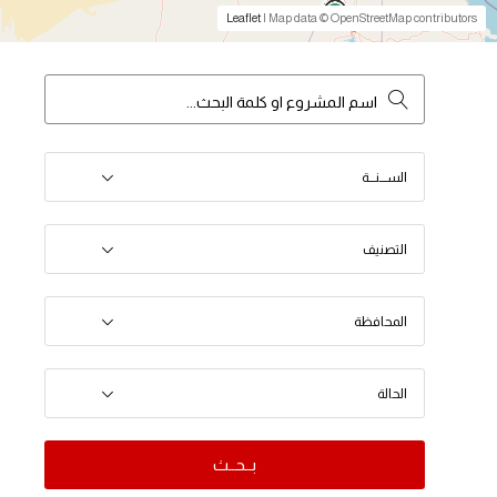
Leaflet
| Map data © OpenStreetMap contributors
الســـنـــة
التصنيف
المحافظة
الحالة
بــحــث