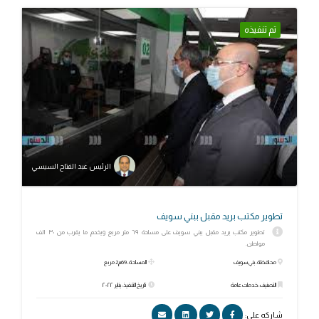
تم تنفيذه
الرئيس عبد الفتاح السيسي
تطوير مكتب بريد مقبل ببني سويف
تطوير مكتب بريد مقبل ببني سويف على مساحة ٦٩ متر مربع ويخدم ما يقرب من ٣٠ الف
مواطن.
محافظة: بني سويف
المساحة: 69م2 مربع
التصنيف: خدمات عامة
تاريخ التنفيذ: يناير ٢٠٢٢
شاركه علي: