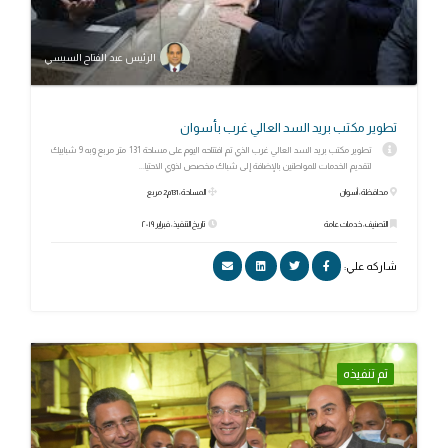
الرئيس عبد الفتاح السيسي
تطوير مكتب بريد السد العالي غرب بأسوان
تطوير مكتب بريد السد العالي غرب الذي تم افتتاحه اليوم على مساحة 131 متر مربع وبه 9 شبابيك
لتقديم الخدمات للمواطنين بالإضافة إلى شباك مخصص لذوي الاحتيا...
محافظة: أسوان
المساحة: 131م2 مربع
التصنيف: خدمات عامة
تاريخ التنفيذ: فبراير ٢٠١٩
شاركه علي:
تم تنفيذه