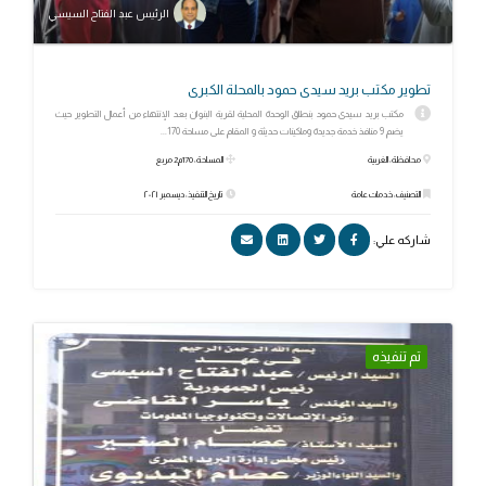
الرئيس عبد الفتاح السيسي
تطوير مكتب بريد سيدى حمود بالمحلة الكبرى
مكتب بريد سيدى حمود بنطاق الوحدة المحلية لقرية البنوان بعد الإنتهاء من أعمال التطوير حيث
يضم 9 منافذ خدمة جديدة وماكينات حديثة و المقام على مساحة 170...
محافظة: الغربية
المساحة: 170م2 مربع
التصنيف: خدمات عامة
تاريخ التنفيذ: ديسمبر ٢٠٢١
شاركه علي:
تم تنفيذه