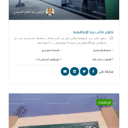
الرئيس عبد الفتاح السيسي
تطوير مكتب بريد الإبراهيمية
تطوير مكتب بريد الإبراهيمية والذي يعتبر من أقدم المكاتب بمحافظة الإسكندرية حيث تم
إنشاؤه في عام 1895 وقائم على مساحة 73 مترا ومجهز بــــ 7 شبابيك لتقد...
محافظة: الإسكندرية
المساحة: 73م2 مربع
التصنيف: خدمات عامة
تاريخ التنفيذ: أغسطس ٢٠١٧
شاركه علي:
تم تنفيذه