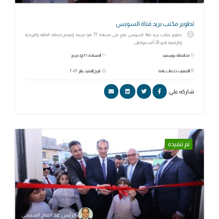
تطوير مكتب بريد قناة السويس
تطوير مكتب بريد قناة السويس يقع على مساحة 77 مترا مربعا، ويقدم خدماته المالية والبريدية
والرقمية لنحو 20 ألف مواطن
محافظة: بورسعيد
المساحة: 77م2 مربع
التصنيف: خدمات عامة
تاريخ التنفيذ: يناير ٢٠٢٢
شاركه علي:
تم تنفيذه
الرئيس عبد الفتاح السيسي