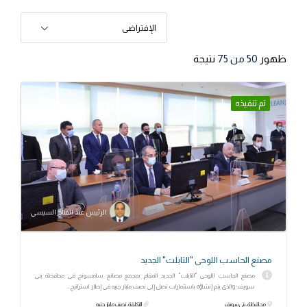
الإفتراضى
ظهور
50
من 75
نتيجة
تم تنفيذه
الرئيس عبد الفتاح السيسي
مصنع الحاسب اللوحى "التابلت" الجديد
مصنع الحاسب اللوحى "التابلت" الجديد المقام بمجمع مصانع سامسونج فى محافظة بنى
سويف؛ والذى يتم إنشاؤه باستثمارات تصل إلى نصف مليار جنيه فى إطار استراتيج...
محافظة: بني سويف
التكلفة: نصف مليار جنيه