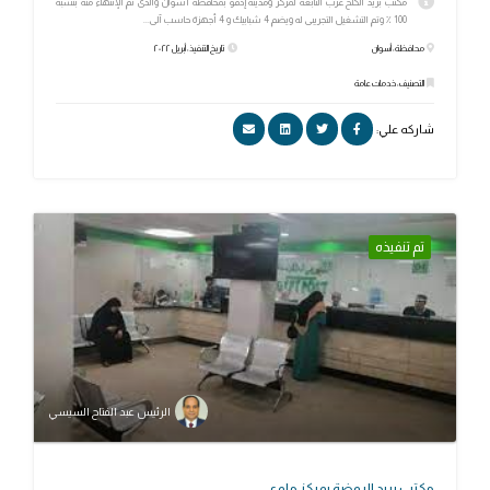
مكتب بريد الكلح غرب التابعة لمركز ومدينة إدفو بمحافظة أسوان والذى تم الإنتهاء منه بنسبة
100 ٪ وتم التشغيل التجريبى له ويضم 4 شبابيك و 4 أجهزة حاسب آلى...
محافظة: أسوان
تاريخ التنفيذ: أبريل ٢٠٢٢
التصنيف: خدمات عامة
شاركه علي:
تم تنفيذه
الرئيس عبد الفتاح السيسي
مكتب بريد الروضة بمركز ملوي