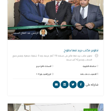
الرئيس عبد الفتاح السيسي
تطوير مكتب بريد قها بطوخ
تطوير مكتب بريد قها قائم على مساحة 110 أمتار مربعة، وبه 8 شبابيك مجهزة، ويقدم جميع
الخدمات، ويخدم 42 ألف نسمة.
محافظة: القليوبية
المساحة: 110م2 مربع
التصنيف: خدمات عامة
تاريخ التنفيذ: يناير ٢٠١٩
شاركه علي: