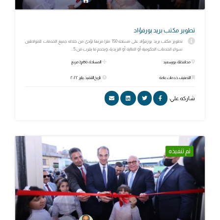
تطوير مكتب بريد بورفؤاد
تطوير مكتب بريد بورفؤاد على مساحة 150 مترا مربعا تؤدى من خلاله جميع الخدمات للمواطنين
سواء الخدمات الحكومية أو المالية أو البريدية، ويخدم ما يقرب من 5...
محافظة: بورسعيد
المساحة: 150م2 مربع
التصنيف: خدمات عامة
تاريخ التنفيذ: يناير ٢٠٢٢
شاركه علي:
تم تنفيذه