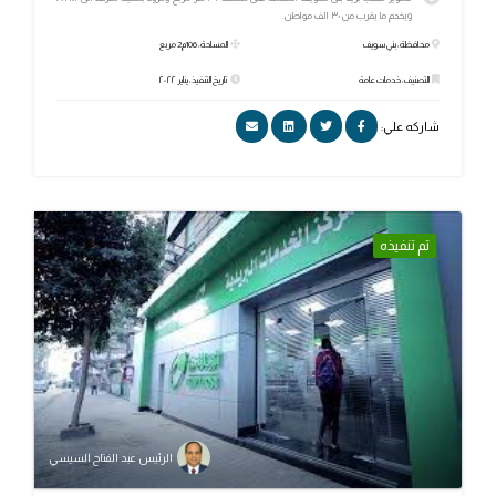
ويخدم ما يقرب من ٣٠ الف مواطن.
محافظة: بني سويف
المساحة: 106م2 مربع
التصنيف: خدمات عامة
تاريخ التنفيذ: يناير ٢٠٢٢
شاركه علي:
تم تنفيذه
الرئيس عبد الفتاح السيسي