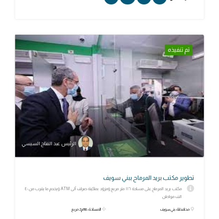
تم تنفيذه
الرئيس عبد الفتاح السيسي
تطوير مكتب بريد المرماح ببني سويف
مكتب بريد المرماح على مساحة ١١٦ متر مربع ومزود بماكينة صراف آلى ATM ويخدم ما يقرب من ٤٠
الف مواطن
محافظة: بني سويف
المساحة: 116م2 مربع