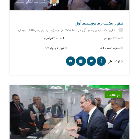
الرئيس عبد الفتاح السيسي
تطوير مكتب بريد بورسعيد أول
تطوير مكتب بريد بورسعيد أول على مساحة 450 مترا مربعا ويخدم ما يقرب من 80 الف مواطن
محافظة: بورسعيد
المساحة: 450م2 مربع
التصنيف: خدمات عامة
تاريخ التنفيذ: يناير ٢٠٢٢
شاركه علي:
تم تنفيذه