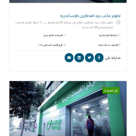
تطوير مكتب بريد العطارين بالإسكندرية
تطوير مكتب بريد العطارين القائم علي مساحة 120مترا ومجهز بـــــ 11 شباكا لتقديم الخدمات
للعملاء ويخدم 300 ألف نسمة
محافظة: الإسكندرية
المساحة: 120م2 مربع
التصنيف: خدمات عامة
تاريخ التنفيذ: أغسطس ٢٠١٧
شاركه علي:
تم تنفيذه