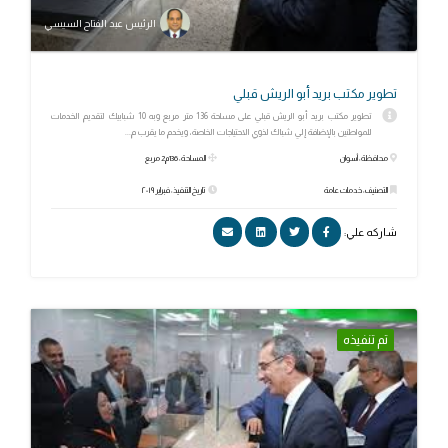
الرئيس عبد الفتاح السيسي
تطوير مكتب بريد أبو الريش قبلي
تطوير مكتب بريد أبو الريش قبلي على مساحة 136 متر مربع وبه 10 شبابيك لتقديم الخدمات
للمواطنين بالإضافة إلي شباك لذوي الاحتياجات الخاصة، ويخدم ما يقرب م...
محافظة: أسوان
المساحة: 136م2 مربع
التصنيف: خدمات عامة
تاريخ التنفيذ: فبراير ٢٠١٩
شاركه علي:
تم تنفيذه