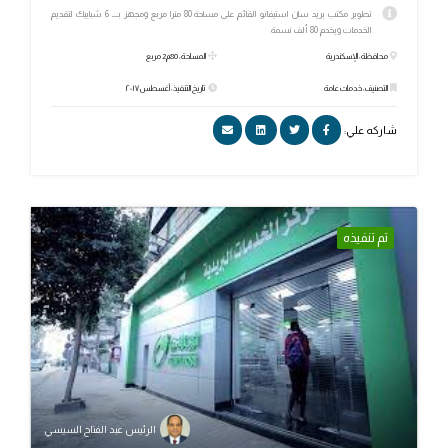
تطوير مكتب بريد سان استيفانو القائم على مساحة 80 مترا مربع ومجهز بـــ 6 شبابيك لتقديم
الخدمات ويخدم 80 ألف نسمة
محافظة: الإسكندرية
المساحة: 80م2 مربع
التصنيف: خدمات عامة
تاريخ التنفيذ: أغسطس ٢٠١٧
شاركه علي:
تم تنفيذه
الرئيس عبد الفتاح السيسي