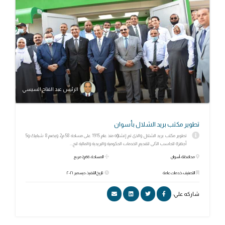
الرئيس عبد الفتاح السيسي
تطوير مكتب بريد الشلال بأسوان
تطوير مكتب بريد الشلال والذى تم إنشاؤه منذ عام 1915 على مساحة 58 م2 ويضم 8 شبابيك و5
أجهزة للحاسب الآلى لتقديم الخدمات الحكومية والبريدية والمالية لنح...
محافظة: أسوان
المساحة: 58م2 مربع
التصنيف: خدمات عامة
تاريخ التنفيذ: ديسمبر ٢٠٢١
شاركه علي: