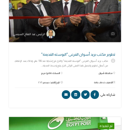
الرئيس عبد الفتاح السيسي
تطوير مكتب بريد أسوان الفرعى "البوسته القديمة"
مكتب بريد أسوان الفرعى "البوسته القديمة" والذى تم إنشاءه منذ 106 عام، وذلك بعد الإنتهاء
من أعمال تطوير وتجميل هذا المبنى التراثى الذى يقع وسط المدينة،...
محافظة: أسوان
المساحة: 200م2 مربع
التصنيف: خدمات عامة
تاريخ التنفيذ: ديسمبر ٢٠٢١
شاركه علي:
تم تنفيذه