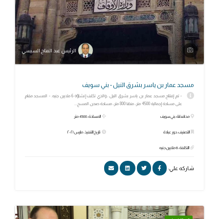
الرئيس عبد الفتاح السيسي
مسجد عمار بن ياسر بشرق النيل - بني سويف
- تم إفتتاح مسجد عمار بن ياسر بشرق النيل ، والذي تكلف إنشاؤه 6 ملايين جنيه. - المسجد مقام
على مساحة إجمالية 4500 متر، منها 800 متر، مساحة صحن المسج...
محافظة: بني سويف
المساحة: 4500 متر
التصنيف: دور عبادة
تاريخ التنفيذ: مارس ٢٠٢١
التكلفة: 6 ملايين جنيه
شاركه علي: