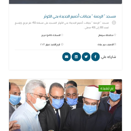
مسجد ” الرحمة ” بجبانات أخميم الجديدة بحي الكوثر
مسجد ” الرحمة ” بجبانات أخميم الجديدة بحي الكوثر المسجد على مساحة 450 متر مربع، ويتسع
لعدد 300 إلى 400 مصلي .
محافظة: سوهاج
المساحة: 450م2 مربع
التصنيف: دور عبادة
تاريخ التنفيذ: فبراير ٢٠٢٢
شاركه علي:
تم تنفيذه