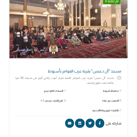
تم تنفيذه
الرئيس عبد الفتاح السيسي
مسجد "آل دعبس" بقرية عرب العوامر بأسيوط
مسجد "آل دعبس" بقرية عرب العوامر التابعة لمركز أبنوب والذي أقيم على مساحة 180 مترا
بتكلفة بلغت مليون ونصف
محافظة: أسيوط
المساحة: 180م2 مربع
التصنيف: دور عبادة
تاريخ التنفيذ: ديسمبر ٢٠٢٠
التكلفة: 1 مليون و500 ألف جنيه
شاركه علي: