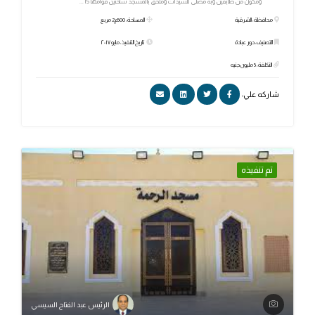
ومكون من طابقين وبه مصلى للسيدات وملحق بالمسجد ساحتين قوامها 15...
محافظة: الشرقية
المساحة: 500م2 مربع
التصنيف: دور عبادة
تاريخ التنفيذ: مايو ٢٠١٧
التكلفة: 5 مليون جنيه
شاركه علي:
تم تنفيذه
الرئيس عبد الفتاح السيسي