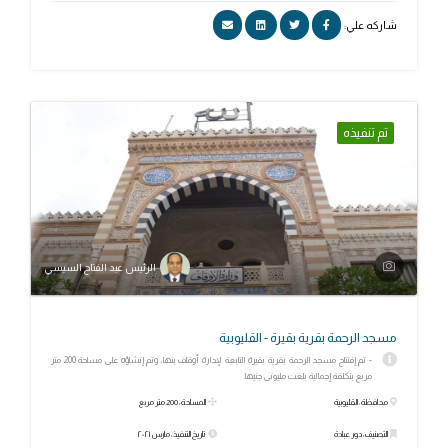
شاركه علي:
تم تنفيذه
الرئيس عبد الفتاح السيسي
مسجد الرحمة بقرية بقيرة - القليوبية
- تم إفتتاح مسجد الرحمة بقرية بقيرة التابعة لإدارة أوقاف بنها، وتم إنشاؤه على مساحة 200 متر
مربع بتكلفة إجمالية بلغت مليونى جنيها.
محافظة: القليوبية
المساحة: 200 متر مربع
التصنيف: دور عبادة
تاريخ التنفيذ: مارس ٢٠٢١