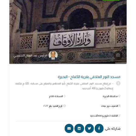
الرئيس عبد الفتاح السيسي
مسجد النور العلاقي بقرية الكفاح - البحيرة
- تم إفتتاح مسجد النور العلاقي بقرية الكفاح بأبو المطامير والمقام على مساحة 320 م بتكلفة
إجمالية 2 مليون و 400 ألف جنيه.
محافظة: البحيرة
المساحة: 320 م
التصنيف: دور عبادة
تاريخ التنفيذ: يناير ٢٠٢٢
التكلفة: 2 مليون و 400 ألف جنيه
شاركه علي: