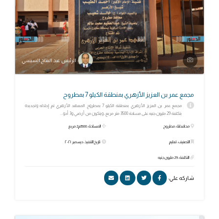
الرئيس عبد الفتاح السيسي
مجمع عمر بن العزيز الأزهري بمنطقة الكيلو 7 بمطروح
مجمع عمر بن العزيز الأزهري بمنطقة الكيلو 7 بمطروح المعهد الأزهري تم إحلاله وتجديده
بتكلفة 29 مليون جنيه على مساحة 3500 متر مربع، ويتكون من أرضي و3 أدو...
محافظة: مطروح
المساحة: 3500م2 مربع
التصنيف: تعليم
تاريخ التنفيذ: ديسمبر ٢٠٢١
التكلفة: 29 مليون جنيه
شاركه علي: