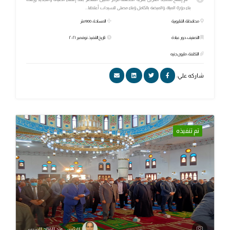
بناء دورة المياه، والميضة بالكامل وبناء مصلى للسيدات أعلاها...
محافظة: القليوبية
المساحة: 900متر
التصنيف: دور عبادة
تاريخ التنفيذ: نوفمبر ٢٠٢١
التكلفة: مليون جنيه
شاركه علي:
تم تنفيذه
الرئيس عبد الفتاح السيسي