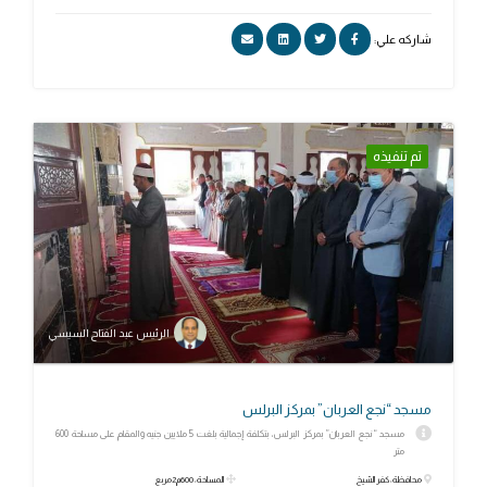
شاركه علي:
تم تنفيذه
الرئيس عبد الفتاح السيسي
مسجد “نجع العربان” بمركز البرلس
مسجد “نجع العربان” بمركز البرلس، بتكلفة إجمالية بلغت 5 ملايين جنيه والمقام على مساحة 600
متر
محافظة: كفر الشيخ
المساحة: 600م2مربع