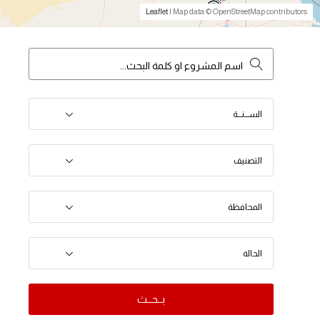
Leaflet
| Map data © OpenStreetMap contributors
الســـنـــة
التصنيف
المحافظة
الحالة
بــحــث