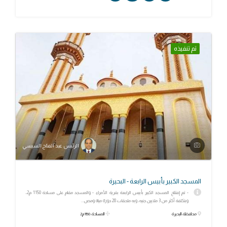
تم تنفيذه
الرئيس عبد الفتاح السيسي
المسجد الكبير بأبيس الرابعة - البحيرة
- تم إفتتاح المسجد الكبير بأبيس الرابعة بقرية الأمراء. - والمسجد مقام على مساحة 1150 م2،
وبتكلفة أكثر من 3 ملايين جنيه، وبه ملحقات 28 دورة مياه ومص...
محافظة: البحيرة
المساحة: 1150 م2