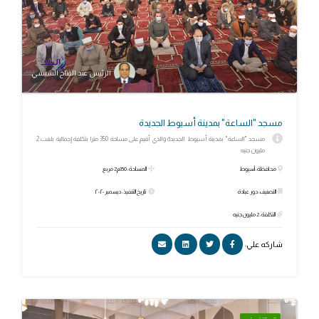
الرئيس عبد الفتاح السيسي
مسجد "الساعة" بمدينة أسيوط الجديدة
مسجد "الساعة" بمدينة أسيوط الجديدة والذي أقيم على مساحة 350 مترا بتكلفة إجمالية بلغت 2
مليون جنيه
محافظة: أسيوط
المساحة: 350م2 مربع
التصنيف: دور عبادة
تاريخ التنفيذ: ديسمبر ٢٠٢٠
التكلفة: 2 مليون جنيه
شاركه علي: