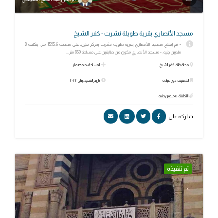
مسجد الأنصاري بقرية طويلة نشرت - كفر الشيخ
- تم إفتتاح مسجد الأنصاري بقرية طويلة نشرت بمركز قلين، على مساحة 1595.6 متر، بتكلفة 8
ملايين جنيه. - مسجد الأنصاري مكون من طابقين على مساحة 850 متر...
محافظة: كفر الشيخ
المساحة: 1595.6 متر
التصنيف: دور عبادة
تاريخ التنفيذ: يناير ٢٠٢٢
التكلفة: 8 ملايين جنيه
شاركه علي:
تم تنفيذه