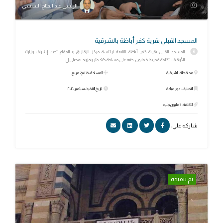
الرئيس عبد الفتاح السيسي
المسجد القبلي بقرية كفر أباظة بالشرقية
المسجد القبلي بقرية كفر أباظة التابعة لرئاسة مركز الزقازيق و المقام تحت إشراف وزارة
الأوقاف بتكلفة قدرها 5 مليون جنيه على مساحة 375 متر ومزود بمصلى ل...
محافظة: الشرقية
المساحة: 375م2 مربع
التصنيف: دور عبادة
تاريخ التنفيذ: سبتمبر ٢٠٢٠
التكلفة: 5 مليون جنيه
شاركه علي:
تم تنفيذه