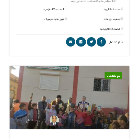
450 مترا مربعا، بتكلفة بلغت 3.5 ملايين جنيه.
محافظة: القليوبية
المساحة: 450 مترا مربعا
التصنيف: دور عبادة
تاريخ التنفيذ: مارس ٢٠٢١
التكلفة: 3.5 ملايين جنيه
شاركه علي:
تم تنفيذه
الرئيس عبد الفتاح السيسي