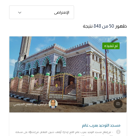
الإفتراضى
ظهور
50
من 848
نتيجة
تم تنفيذه
الرئيس عبد الفتاح السيسي
مسجد التوحيد بعرب غانم
- تم إفتتاح مسجد التوحيد بعرب غانم التابع لإدارة أوقاف شبين القناطر، تم إنشاؤه على مساحة