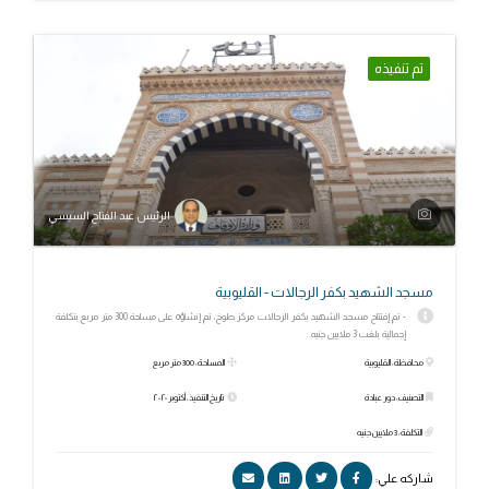
تم تنفيذه
الرئيس عبد الفتاح السيسي
مسجد الشهيد بكفر الرجالات - القليوبية
- تم إفتتاح مسجد الشهيد بكفر الرجالات مركز طوخ، تم إنشاؤه على مساحة 300 متر مربع بتكلفة
إجمالية بلغت 3 ملايين جنيه.
محافظة: القليوبية
المساحة: 300 متر مربع
التصنيف: دور عبادة
تاريخ التنفيذ: أكتوبر ٢٠٢٠
التكلفة: 3 ملايين جنيه
شاركه علي: