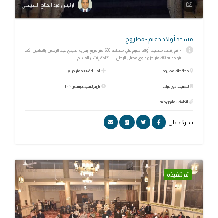
الرئيس عبد الفتاح السيسي
مسجد أولاد دغيم - مطروح
- تم إنشاء مسجد أولاد دغيم علي مساحة 600 متر مربع بقرية سيدي عبد الرحمن بالعلمين، كما
يتواجد به 200 متر جزء علوي مصلي للرجال. - - تكلفة إنشاء المسج...
محافظة: مطروح
المساحة: 600 متر مربع
التصنيف: دور عبادة
تاريخ التنفيذ: ديسمبر ٢٠٢٠
التكلفة: 3 مليون جنيه
شاركه علي:
تم تنفيذه