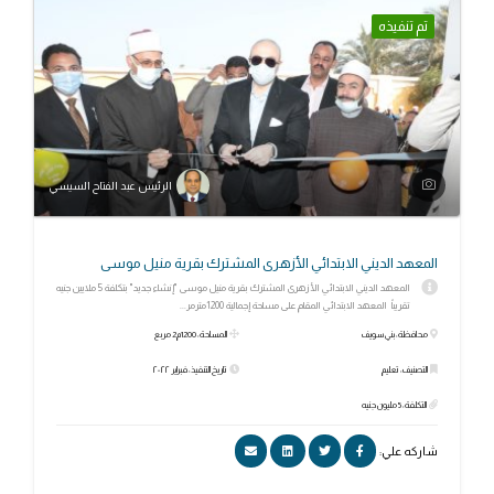
تم تنفيذه
الرئيس عبد الفتاح السيسي
المعهد الديني الابتدائي الأزهرى المشترك بقرية منيل موسى
المعهد الديني الابتدائي الأزهرى المشترك بقرية منيل موسى "إنشاء جديد" بتكلفة 5 ملايين جنيه
تقريباً المعهد الابتدائي المقام على مساحة إجمالية 1200مترمر...
محافظة: بني سويف
المساحة: 1200م2 مربع
التصنيف: تعليم
تاريخ التنفيذ: فبراير ٢٠٢٢
التكلفة: 5 مليون جنيه
شاركه علي: