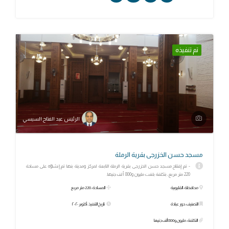
تم تنفيذه
الرئيس عبد الفتاح السيسي
مسجد حسن الخزرجى بقرية الرملة
- تم إفتتاح مسجد حسن الخزرجى بقرية الرملة التابعة لمركز ومدينة بنها تم إنشاؤه على مساحة
220 متر مربع، بتكلفة بلغت مليون و800 ألف جنيها.
محافظة: القليوبية
المساحة: 220 متر مربع
التصنيف: دور عبادة
تاريخ التنفيذ: أكتوبر ٢٠٢٠
التكلفة: مليون و800 ألف جنيها