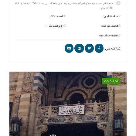
- تم إفتتاح مسجد دومه بقرية بركة غطاس بأبو حمص والمقام على مساحة 150 م بتكلفة إجمالية
700 ألف جنيه.
محافظة: البحيرة
المساحة: 150 م
التصنيف: دور عبادة
تاريخ التنفيذ: يناير ٢٠٢٢
التكلفة: 700 ألف جنيه
شاركه علي:
تم تنفيذه