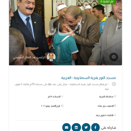
تم تنفيذه
الرئيس عبد الفتاح السيسي
مسجد النور بقرية السملاوية - الغربية
- تم إفتتاح مسجد النور بقرية السملاوية – مركز زفتى بعد بناؤه على مساحة 375م بتكلفة 5 مليون
جنيه.
محافظة: الغربية
المساحة: 375م
التصنيف: دور عبادة
تاريخ التنفيذ: يونيو ٢٠١٦
التكلفة: 5 مليون جنية
شاركه علي: