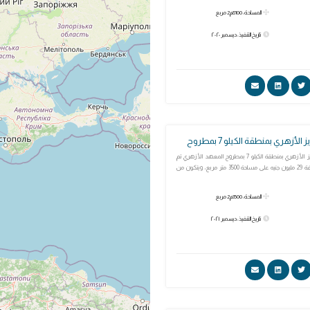
المساحة: 8100م2 مربع
تاريخ التنفيذ: ديسمبر ٢٠٢٠
أزهري بمنطقة الكيلو 7 بمطروح
مجمع عمر بن العزيز الأزهري بمنطقة الكيلو 7 بمطروح المعهد الأزهري تم
إحلاله وتجديده بتكلفة 29 مليون جنيه على مساحة 3500 متر مربع، ويتكون من
المساحة: 3500م2 مربع
تاريخ التنفيذ: ديسمبر ٢٠٢١