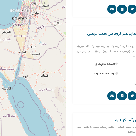
ارع علم الروم في مدينة مرسي
رع علم الروم في مدينة مرسي مطروح وقد قامت وزارة
الأوقاف بإنشاء المسجد وتوسيعه بتكلفة 3,5 مليون جنيه، والمسجد يقع على
المساحة: 700م2 مربع
تاريخ التنفيذ: ديسمبر ٢٠١٩
ن” بمركز البرلس
مسجد “نجع العربان” بمركز البرلس، بتكلفة إجمالية بلغت 5 ملايين جنيه
ر