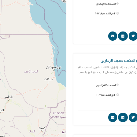
المساحة: 600م2مربع
تاريخ التنفيذ: فبراير ٢٠٢٢
لحكماء بمدينة الزقازيق
مسجد الخير بقسم الحكماء بمدينة الزقازيق، بتكلفة 5 ملايين المسجد مقام
مساحة 500 متر ومكون من طابقين وبه مصلى للسيدات وملحق بالمسجد
المساحة: 500م2 مربع
تاريخ التنفيذ: مايو ٢٠١٧