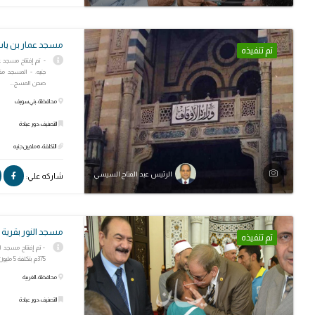
مسجد عمار بن ياس
تم تنفيذه
صحن المسج...
محافظة: بني سويف
التصنيف: دور عبادة
التكلفة: 6 ملايين جنيه
الرئيس عبد الفتاح السيسي
شاركه علي:
مسجد النور بقرية ا
تم تنفيذه
- تم إفتتاح مسجد ا
375م بتكلفة 5 مليون جنيه.
محافظة: الغربية
التصنيف: دور عبادة