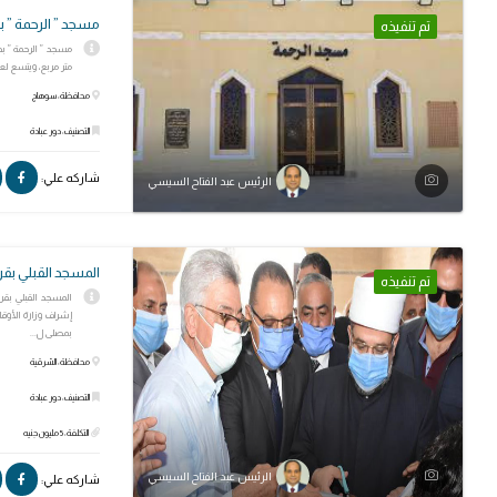
مسجد ” الرحمة ” بج
تم تنفيذه
متر مربع، ويتسع لعدد 300 إلى 400 م
محافظة: سوهاج
التصنيف: دور عبادة
شاركه علي:
الرئيس عبد الفتاح السيسي
المسجد القبلي بقر
تم تنفيذه
المسجد القبلي بقري
بمصلى ل...
محافظة: الشرقية
التصنيف: دور عبادة
التكلفة: 5 مليون جنيه
الرئيس عبد الفتاح السيسي
شاركه علي: