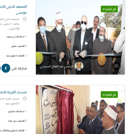
المعهد الديني الا
تم تنفيذه
موسى
المعهد الديني الاب
بتكلفة 5 مل
1200مترمر...
محافظة: بني سويف
التصنيف: تعليم
التكلفة: 5 مليون جنيه
الرئيس عبد الفتاح السيسي
شاركه علي:
مسجد القرية الحمر
تم تنفيذه
مسجد القرية الحمرا
6,5 مليون جنيه
محافظة: مطروح
التصنيف: دور عبادة
التكلفة: 6 مليون و500 ألف جنيه