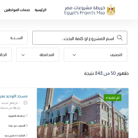
الرئيسية
خدمات المواطنين
الســـنـــة
التصنيف
المحافظة
الحال
ظهور
50
من 848
نتيجة
مسجد التوحيد بعر
تم تنفيذه
- تم إفتتاح مسجد ا
إنشاؤه على مساحة 450 مترا مربعا، بتكلفة بلغت 3.5 ملايين جنيه
محافظة: القليوبية
التصنيف: دور عبادة
التكلفة: 3.5 ملايين جنيه