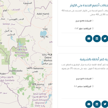
بانات أخميم الجديدة بحي الكوثر
مسجد ” الرحمة ” بجبانات أخميم الجديدة بحي الكوثر المسجد على مساحة 450
صلي .
المساحة: 450م2 مربع
تاريخ التنفيذ: فبراير ٢٠٢٢
ية كفر أباظة بالشرقية
ة كفر أباظة التابعة لرئاسة مركز الزقازيق و المقام تحت
إشراف وزارة الأوقاف بتكلفة قدرها 5 مليون جنيه على مساحة 375 متر ومزود
المساحة: 375م2 مربع
تاريخ التنفيذ: سبتمبر ٢٠٢٠