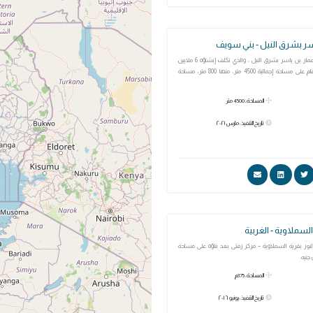
ر بشرق النيل - بني سويف
- تم إفتتاح مسجد عمار بن ياسر بشرق النيل ، والذي تكلف إنشاؤه 6 ملايين
جنيه. - المسجد مقام على مساحة إجمالية 4500 متر، منها 800 متر، مساحة
المساحة: 4500 متر
تاريخ التنفيذ: مارس ٢٠٢١
لسملاوية - الغربية
لنور بقرية السملاوية – مركز زفتى بعد بناؤه على مساحة
المساحة: 375م
تاريخ التنفيذ: يونيو ٢٠١٦