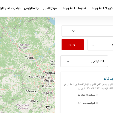
خريطة المشروعات
تصنيفات المشروعات
مركز الاخبار
اجندة الرئيس
مبادرات السيد ال
بــحــث
ة
الإفتراضى
ب غانم
لتوحيد بعرب غانم التابع لإدارة أوقاف شبين القناطر، تم
.
المساحة: 450 مترا مربعا
تاريخ التنفيذ: مارس ٢٠٢١