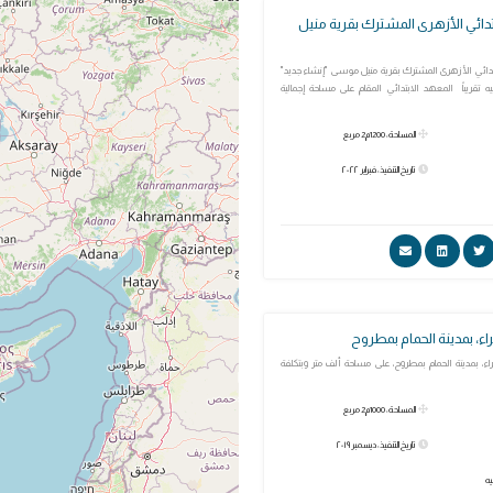
بتدائي الأزهرى المشترك بقرية منيل
تدائي الأزهرى المشترك بقرية منيل موسى "إنشاء جديد"
ايين جنيه تقريباً المعهد الابتدائي المقام على مساحة إجمالية
المساحة: 1200م2 مربع
تاريخ التنفيذ: فبراير ٢٠٢٢
اء، بمدينة الحمام بمطروح
ء، بمدينة الحمام بمطروح، على مساحة ألف متر وبتكلفة
المساحة: 1000م2 مربع
تاريخ التنفيذ: ديسمبر ٢٠١٩