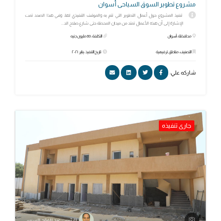
مشروع تطوير السوق السياحى أسوان
تنفيذ المشروع حول أعمال التطوير التي تتم به والموقف التنفيذي لها، وفي هذا الصدد تمت
الإشارة إلى أن هذه الأعمال تمتد من ميدان المحطة حتى شارع صلاح الد...
محافظة: أسوان
التكلفة: 80 مليون جنيه
التصنيف: مناطق ترفيهية
تاريخ التنفيذ: يناير ٢٠٢١
شاركه علي:
جارى تنفيذه
الرئيس عبد الفتاح السيسي