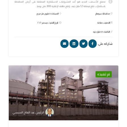
مصنع الأسمنت الجديد هو أحد المشروعات الاستثمارية العملاقة على أرض المحافظة
باستثمارات تبلغ قيمتها 5,5 مليار جنيه، وتبلغ طاقته الإنتاجية 3000 طن يوميا...
محافظة: سوهاج
المساحة: 3 مليون متر مربع
التصنيف: صناعة
تاريخ التنفيذ: ديسمبر ٢٠٢١
التكلفة: 5,5 مليار جنيه
شاركه علي:
تم تنفيذه
الرئيس عبد الفتاح السيسي