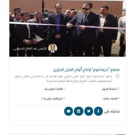
الرئيس عبد الفتاح السيسي
مصنع "دريما فوم" لإنتاج ألواح العزل الحراري
مصنع "دريما فوم" لإنتاج ألواح العزل الحراري بكوم اوشيم التى تستخدم في المباني بجميع
أنواعها وتغليف المنتجات المنزلية, وتبلغ الطاقة الإنتاجية للمصنع 10...
محافظة: الفيوم
التكلفة: 5 مليون جنيه
التصنيف: صناعة
تاريخ التنفيذ: مارس ٢٠١٥
شاركه علي: