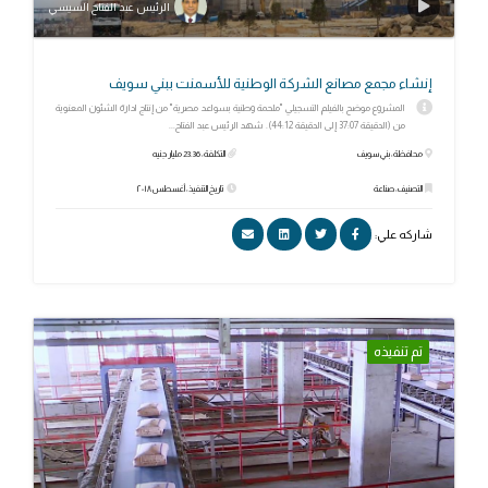
الرئيس عبد الفتاح السيسي
إنشاء مجمع مصانع الشركة الوطنية للأسمنت ببني سويف
المشروع موضح بالفيلم التسجيلي "ملحمة وطنية بسواعد مصرية" من إنتاج ادارة الشئون المعنوية
من (الدقيقة 37:07 إلى الدقيقة 44:12). شهد الرئيس عبد الفتاح...
محافظة: بني سويف
التكلفة: 23.36 مليار جنيه
التصنيف: صناعة
تاريخ التنفيذ: أغسطس ٢٠١٨
شاركه علي:
تم تنفيذه