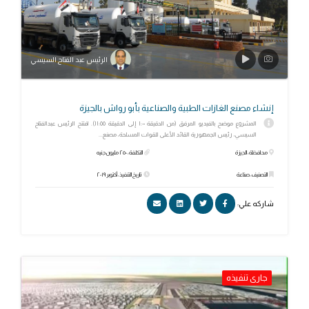
الرئيس عبد الفتاح السيسي
إنشاء مصنع الغازات الطبية والصناعية بأبو رواش بالجيزة
المشروع موضح بالفيديو المرفق (من الدقيقة ١:٠٠ إلى الدقيقة ١١:٥٥). افتتح الرئيس عبدالفتاح
السيسي، رئيس الجمهورية القائد الأعلى للقوات المسلحة، مصنع...
محافظة: الجيزة
التكلفة: ٢٥٠ مليون جنيه
التصنيف: صناعة
تاريخ التنفيذ: أكتوبر ٢٠١٩
شاركه علي:
جارى تنفيذه