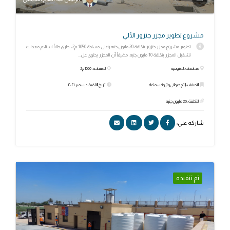
مشروع تطوير مجزر جنزور الآلي
تطوير مشروع مجزر جنزور بتكلفة 20 مليون جنيه وعلى مساحة 1050 م2، جارى حالياً استلام معدات
تشغيل المجزر بتكلفة 10 مليون جنيه، مضيفاً أن المجزر يحتوى عل...
محافظة: المنوفية
المساحة: 1050 م2
التصنيف: إنتاج حيوانى وثروة سمكية
تاريخ التنفيذ: ديسمبر ٢٠٢١
التكلفة: 20 مليون جنيه
شاركه علي:
تم تنفيذه