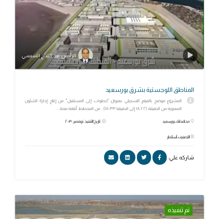
الرئيس عبد الفتاح السيسي
المناطق اللوجستية بشرق بورسعيد
المشروع موضح بالفيلم التسجيلي بعنوان "خطوات إلى المستقبل" من إنتاج إدارة الشئون
المعنوية من الدقيقة (١٨:٢٢ إلى الدقيقة ١٨:٣٣). من المخطط أقامة منط...
محافظة: بورسعيد
تاريخ التنفيذ: نوفمبر ٢٠٣٠
التصنيف: أستثمار
شاركه علي:
تم تنفيذه