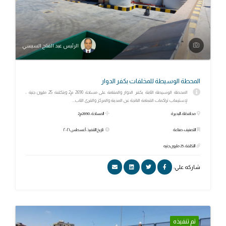
الرئيس عبد الفتاح السيسي
المحطة الوسيطة للمخلفات بكفر الدوار
المحطة الوسيطة الثابتة بكفر الدوار والمقامة على مساحة 2690 م2 وبتكلفة 25 مليون جنية ،
لإستيعاب تراكمات القمامة الناتجة عن المدينة والمركز والقرى التاب...
محافظة: البحيرة
المساحة: 2690م2
التصنيف: صناعة
تاريخ التنفيذ: أغسطس ٢٠٢١
التكلفة: 25 مليون جنيه
شاركه علي:
تم تنفيذه