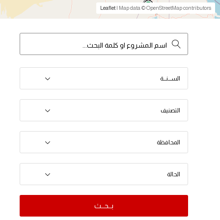
Leaflet
| Map data © OpenStreetMap contributors
الســـنـــة
التصنيف
المحافظة
الحالة
بــحــث