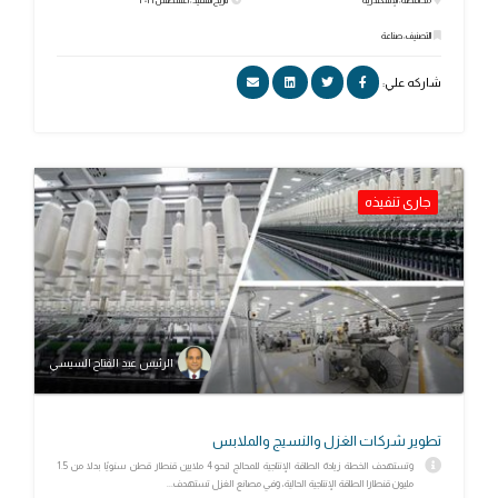
محافظة: الإسكندرية
تاريخ التنفيذ: أغسطس ٢٠٢١
التصنيف: صناعة
شاركه علي:
جارى تنفيذه
الرئيس عبد الفتاح السيسي
تطوير شركات الغزل والنسيج والملابس
وتستهدف الخطة زيادة الطاقة الإنتاجية للمحالج لنحو 4 ملايين قنطار قطن سنويًا بدلا من 1.5
مليون قنطارا الطاقة الإنتاجية الحالية، وفي مصانع الغزل تستهدف...