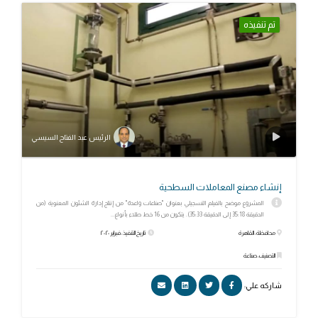
تم تنفيذه
الرئيس عبد الفتاح السيسي
إنشاء مصنع المعاملات السطحية
المشروع موضح بالفيلم التسجيلي بعنوان "صناعات واعدة" من إنتاج إدارة الشئون المعنوية (من
الدقيقة 35:18 إلى الدقيقة 35:33). يتكون من 16 خط طلاء بأنواع...
محافظة: القاهرة
تاريخ التنفيذ: فبراير ٢٠٢٠
التصنيف: صناعة
شاركه علي: