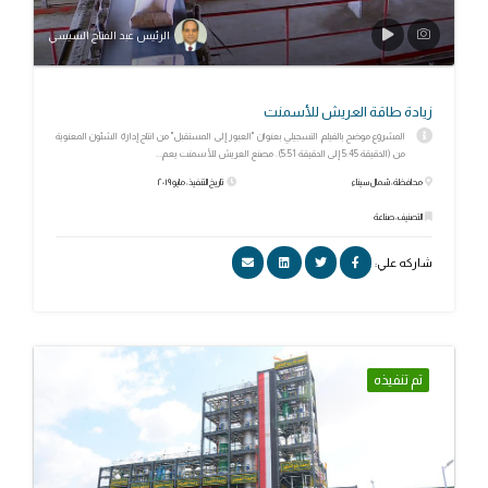
الرئيس عبد الفتاح السيسي
زيادة طاقة العريش للأسمنت
المشروع موضح بالفيلم التسجيلي بعنوان "العبور إلى المستقبل" من انتاج إدارة الشئون المعنوية
من (الدقيقة 5:45 إلى الدقيقة 5:51). مصنع العريش للأسمنت يعم...
محافظة: شمال سيناء
تاريخ التنفيذ: مايو ٢٠١٩
التصنيف: صناعة
شاركه علي:
تم تنفيذه