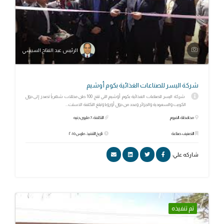
الرئيس عبد الفتاح السيسي
شركة اليسر للصناعات الغذائية بكوم أوشيم
شركة اليسر للصناعات الغذائية بكوم أوشيم التي تنتج 100 طن مخللات شهرياً تصدر إلى دول
الكويت والسعودية والجزائر وعدد من دول أوروبا وتبلغ التكلفة الاستث...
محافظة: الفيوم
التكلفة: 7 مليون جنيه
التصنيف: صناعة
تاريخ التنفيذ: مارس ٢٠١٥
شاركه علي:
تم تنفيذه