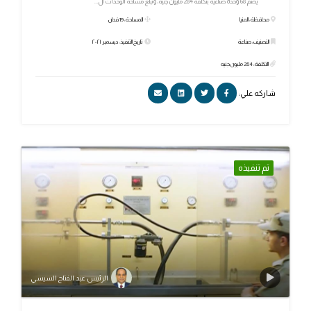
يضم 68 وحدة صناعية بتكلفة 284 مليون جنيه، وتبلغ مساحة الوحدات ال...
محافظة: المنيا
المساحة: 19 فدان
التصنيف: صناعة
تاريخ التنفيذ: ديسمبر ٢٠٢١
التكلفة: 284 مليون جنيه
شاركه علي:
تم تنفيذه
الرئيس عبد الفتاح السيسي