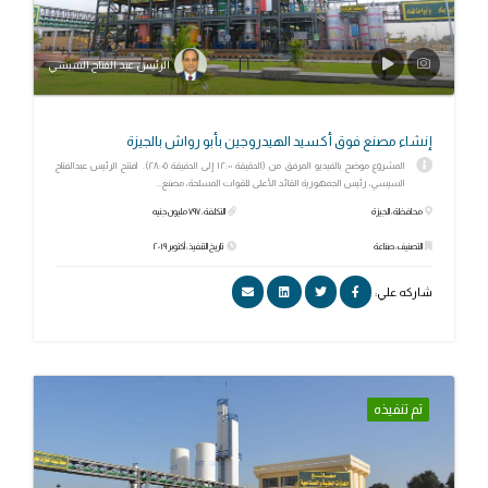
الرئيس عبد الفتاح السيسي
إنشاء مصنع فوق أكسيد الهيدروجين بأبو رواش بالجيزة
المشروع موضح بالفيديو المرفق من (الدقيقة ١٢:٠٠ إلى الدقيقة ٢٨:٠٥). افتتح الرئيس عبدالفتاح
السيسي، رئيس الجمهورية القائد الأعلى للقوات المسلحة، مصنع...
محافظة: الجيزة
التكلفة: ٧٩٧ مليون جنيه
التصنيف: صناعة
تاريخ التنفيذ: أكتوبر ٢٠١٩
شاركه علي:
تم تنفيذه