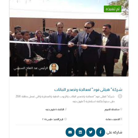
تم تنفيذه
الرئيس عبد الفتاح السيسي
شركة" هيلثى فود" لمعالجة وتصدير النباتات
شركة" هيلثى فود" لمعالجة وتصدير النباتات والزيوت الطبية والعطرية والتي تعمل بطاقة 2500
طن سنوياً بتكلفة استثمارية 5 مليون جنيه
محافظة: الفيوم
التكلفة: 5 مليون جنيه
التصنيف: صناعة
تاريخ التنفيذ: مارس ٢٠١٥
شاركه علي: