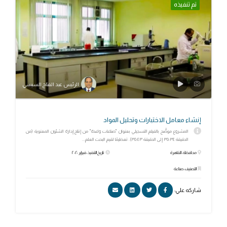
تم تنفيذه
الرئيس عبد الفتاح السيسي
إنشاء معامل الاختبارات وتحليل المواد
المشروع موضَّح بالفيلم التسجيلي بعنوان "صناعات واعدة" من إنتاج إدارة الشئون المعنوية (من
الدقيقة ٣٥:٣٤ إلى الدقيقة ٣٥:٤٣). تعظيمًا لقيم البحث العلم...
محافظة: القاهرة
تاريخ التنفيذ: فبراير ٢٠٢٠
التصنيف: صناعة
شاركه علي: