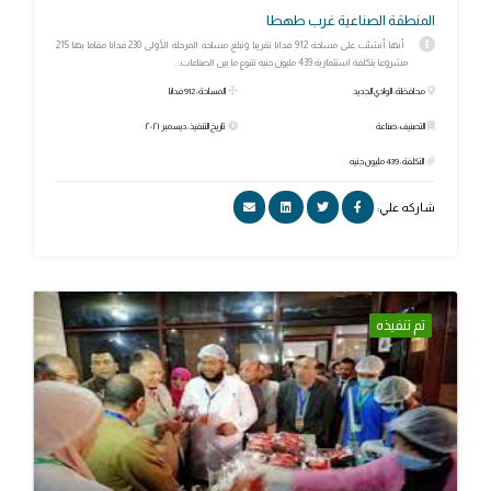
المنطقة الصناعية غرب طهطا
أنها أنشئت على مساحة 912 فدانا تقريبا وتبلغ مساحة المرحلة الأولى 230 فدانا مقاما بها 215
مشروعا بتكلفة استثمارية 439 مليون جنيه تتنوع ما بين الصناعات...
محافظة: الوادي الجديد
المساحة: 912 فدانا
التصنيف: صناعة
تاريخ التنفيذ: ديسمبر ٢٠٢١
التكلفة: 439 مليون جنيه
شاركه علي:
تم تنفيذه