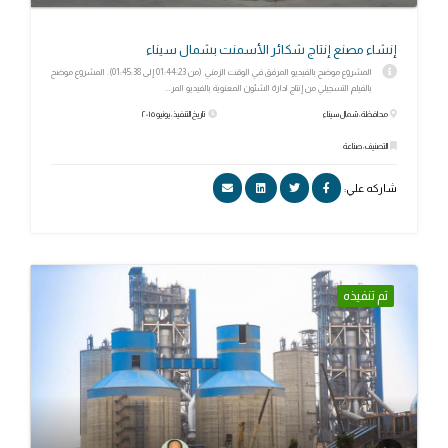
إنشاء مصنع إنتاج شكائر الأسمنت بشمال سيناء
المشروع موضح بالفيديو المرفق في الوقت الزمني (من 01:44:23 إلى 01:45:38). المشروع موضح
بالفيلم التسجيلي من إنتاج ادارة الشئون المعنوية بالفيديو المر...
محافظة: شمال سيناء
تاريخ التنفيذ: يونيو ٢٠١٥
التصنيف: صناعة
شاركه علي:
تم تنفيذه