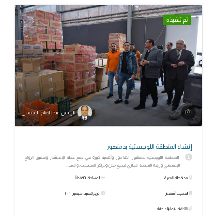
تم تنفيذه
الرئيس عبد الفتاح السيسي
إنشاء المنطقة اللوجستية بدمنهور
المنطقة اللوجستية بدمنهور، لها دور وأهمية كبيرة في دفع عجلة الإستثمار وتحقيق الرواج
الإقتصادي وزيادة النشاط التجاري لجميع مدن ومراكز المحافظة، والمقا...
محافظة: البحيرة
المساحة: ٩٦ فداناً
التصنيف: أستثمار
تاريخ التنفيذ: سبتمبر ٢٠٢١
التكلفة: ١٠ مليارات جنية