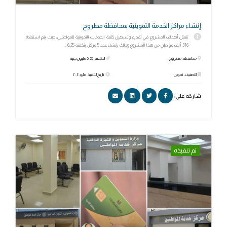
إنشاء مراكز الخدمة التموينية بمحافظة مطروح
تتمثل أهداف المشروع في تقديم وتسهيل كافة الخدمات التموينية للمواطنين، حيث يتم استفادة
316 ألف مواطن من هذا المشروع وذلك بإنشاء عدد 5 مركز، بتكلفة 6،25...
محافظة: مطروح
التكلفة: 6.25 مليون جنيه
التصنيف: تموين
تاريخ التنفيذ: مايو ٢٠٢٠
شاركه علي:
تم تنفيذه