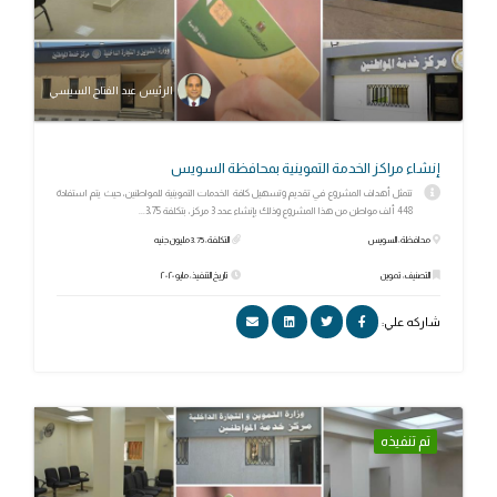
الرئيس عبد الفتاح السيسي
إنشاء مراكز الخدمة التموينية بمحافظة السويس
تتمثل أهداف المشروع في تقديم وتسهيل كافة الخدمات التموينية للمواطنين، حيث يتم استفادة
448 ألف مواطن من هذا المشروع وذلك بإنشاء عدد 3 مركز، بتكلفة 3،75...
محافظة: السويس
التكلفة: 3.75 مليون جنيه
التصنيف: تموين
تاريخ التنفيذ: مايو ٢٠٢٠
شاركه علي:
تم تنفيذه