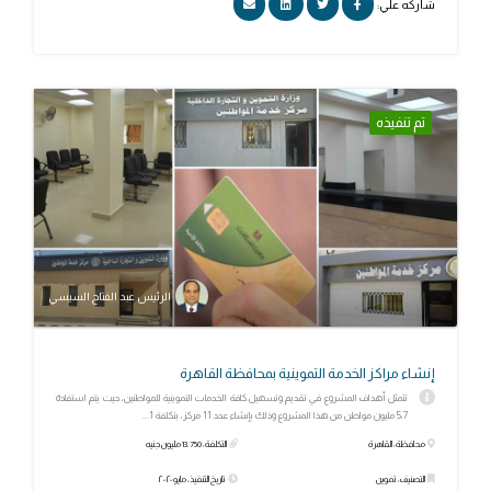
شاركه علي:
تم تنفيذه
الرئيس عبد الفتاح السيسي
إنشاء مراكز الخدمة التموينية بمحافظة القاهرة
تتمثل أهداف المشروع في تقديم وتسهيل كافة الخدمات التموينية للمواطنين، حيث يتم استفادة
5،7 مليون مواطن من هذا المشروع وذلك بإنشاء عدد 11 مركز، بتكلفة 1...
محافظة: القاهرة
التكلفة: 13.750 مليون جنيه
التصنيف: تموين
تاريخ التنفيذ: مايو ٢٠٢٠