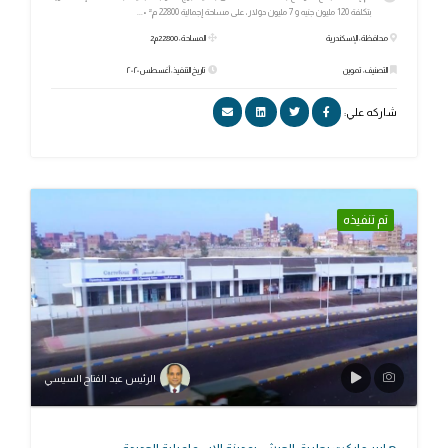
بتكلفة 120 مليون جنيه و 7 مليون دولار، على مساحة إجمالية 22800 م² •...
محافظة: الإسكندرية
المساحة: 22800م2
التصنيف: تموين
تاريخ التنفيذ: أغسطس ٢٠٢٠
شاركه علي:
تم تنفيذه
الرئيس عبد الفتاح السيسي