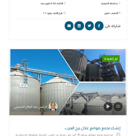
محافظة: المنوفية
التكلفة: 11.250 مليون جنيه
التصنيف: تموين
تاريخ التنفيذ: يونيو ٢٠٢٠
شاركه علي:
تم تنفيذه
الرئيس عبد الفتاح السيسي
إنشاء مجمع صوامع غلال برج العرب
تم إنشاء مجمع صوامع بسعة 90 ألف طن بمدينة برج العرب الجديدة بمحافظة الإسكندرية