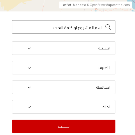
Leaflet
| Map data © OpenStreetMap contributors
الســـنـــة
التصنيف
المحافظة
الحالة
بــحــث