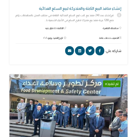
إنشاء منافذ البيع الثابتة والمتحركة لبيع السلع الغذائية
تم إنشاء عدد 240 منفذ بيع ثابت لبيع السلع الغذائية الهامة في مختلف المدن بالمحافظات، وتم
دفع 1200 عربة منفذ بيع متحرك لطرح السلع في الأحياء الشعبية با...
محافظة: القاهرة
التكلفة: 3.3 مليار جنيه
التصنيف: خدمات عامة
تاريخ التنفيذ: يونيو ٢٠٢٠
شاركه علي:
تم تنفيذه