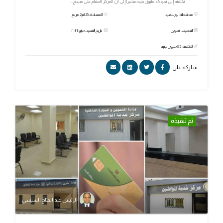
تكلفته إلى نحو 3.5 مليون جنيه مشيرا إلى أن المركز المقام على مساح...
محافظة: بورسعيد
المساحة: 325م2 مربع
التصنيف: تموين
تاريخ التنفيذ: مايو ٢٠٢١
التكلفة: 3.5 مليون جنيه
شاركه علي:
تم تنفيذه
الرئيس عبد الفتاح السيسي