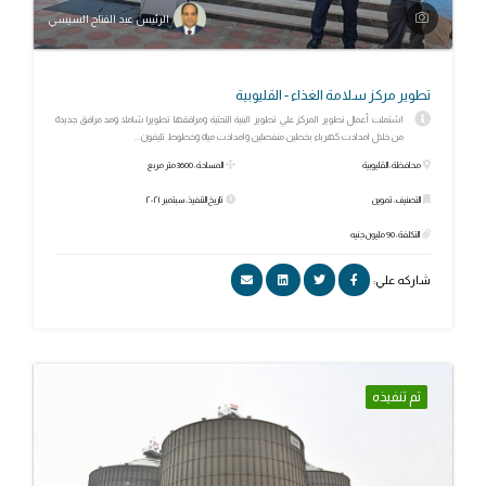
الرئيس عبد الفتاح السيسي
تطوير مركز سلامة الغذاء - القليوبية
اشتملت أعمال تطوير المركز علي تطوير البنية التحتية ومرافقها تطويرا شاملا ومد مرافق جديدة
من خلال امدادت كهرباء بخطين منفصلين وامدادت مياه وخطوط تليفون...
محافظة: القليوبية
المساحة: 3600 متر مربع
التصنيف: تموين
تاريخ التنفيذ: سبتمبر ٢٠٢١
التكلفة: 90 مليون جنيه
شاركه علي:
تم تنفيذه