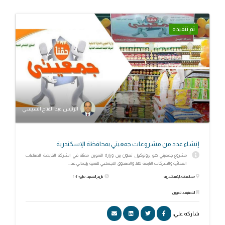
تم تنفيذه
الرئيس عبد الفتاح السيسي
إنشاء عدد من مشروعات جمعيتي بمحافظة الإسكندرية
مشروع جمعيتي هو بروتوكول تعاون بين وزارة التموين ممثلة في الشركة القابضة للصناعات
الغذائية والشركات التابعة لها، والصندوق الاجتماعي للتنمية بإجمالي عد...
محافظة: الإسكندرية
تاريخ التنفيذ: مايو ٢٠٢٠
التصنيف: تموين
شاركه علي: