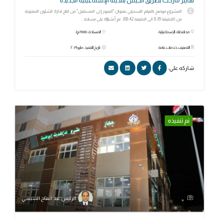
هايبر ماركت بطريق الجيش بمدينة الإسماعيلية الجديدة
المشروع موضح بالفيلم التسجيلي بعنوان "العبور إلى المستقبل" من انتاج ادارة الشئون المعنوية
من (الدقيقة 8:39 الى الدقيقة 08:42). تم أنشاؤه على مساحة...
محافظة: الإسماعيلية
المساحة: 7000م2
التصنيف: خدمات عامة
تاريخ التنفيذ: مايو ٢٠١٩
شاركه علي:
تم تنفيذه
الرئيس عبد الفتاح السيسي