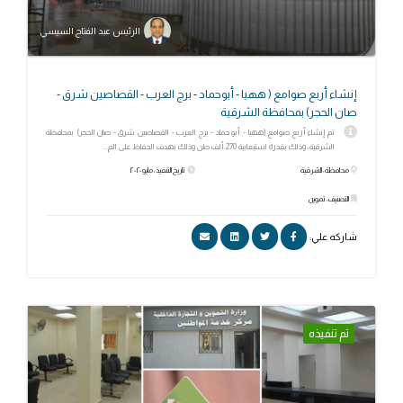
الرئيس عبد الفتاح السيسي
إنشاء أربع صوامع ( ههيا - أبوحماد - برج العرب - القصاصين شرق -
صان الحجر) بمحافظة الشرقية
تم إنشاء أربع صوامع (ههيا - أبو حماد - برج العرب - القصاصين شرق - صان الحجر) بمحافظة
الشرقية، وذلك بقدرة استيعابية 270 ألف طن وذلك بهدف الحفاظ على الم...
محافظة: الشرقية
تاريخ التنفيذ: مايو ٢٠٢٠
التصنيف: تموين
شاركه علي:
تم تنفيذه