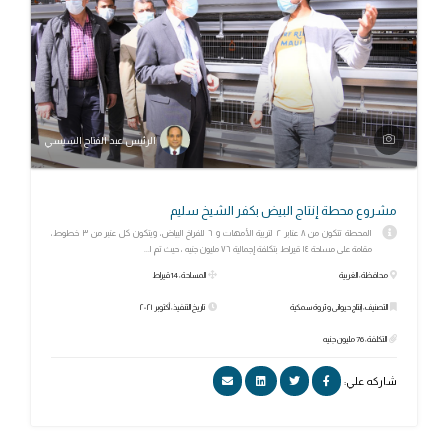
الرئيس عبد الفتاح السيسي
مشروع محطة إنتاج البيض بكفر الشيخ سليم
المحطة تتكون من ٨ عنابر ٢ لتربية الأمهات و ٦ للفراخ البياض، ويتكون كل عنبر من ٣ خطوط،
مقامة على مساحة ١٤ قيراط بتكلفة إجمالية ٧٦ مليون جنيه ، حيث تم ا...
محافظة: الغربية
المساحة: 14 قيراط
التصنيف: إنتاج حيوانى وثروة سمكية
تاريخ التنفيذ: أكتوبر ٢٠٢١
التكلفة: 76 مليون جنيه
شاركه علي: