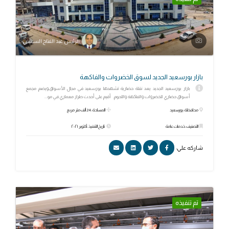
الرئيس عبد الفتاح السيسي
بازار بورسعيد الجديد لسوق الخضروات والفاكهة
بازار بورسعيد الجديد يعد نقلة حضارية تشهدها بورسعيد في مجال الأسواق،ويضم مجمع
أسواق حضاري للخضروات والفاكهة واللحوم. أقيم على أحدث طراز معماري في مو...
محافظة: بورسعيد
المساحة: 24 ألف متر مربع
التصنيف: خدمات عامة
تاريخ التنفيذ: أكتوبر ٢٠٢١
شاركه علي:
تم تنفيذه