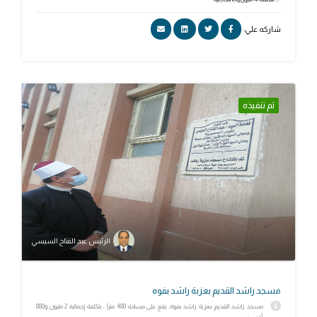
شاركه علي:
تم تنفيذه
الرئيس عبد الفتاح السيسي
مسجد راشد القديم بعزبة راشد بفوه
مسجد راشد القديم بعزبة راشد بفوه، يقع على مساحة 480 متراً ، بتكلفة إجمالية 2 مليون و880