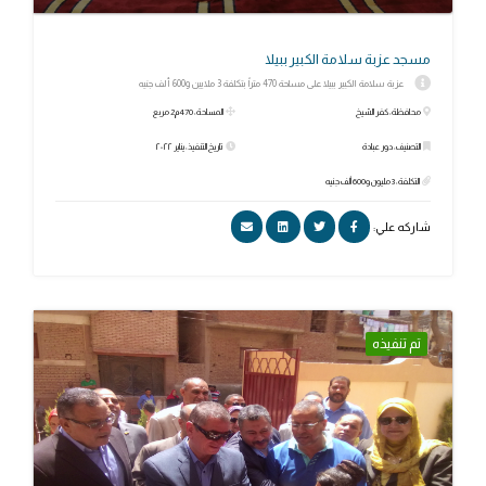
مسجد عزبة سلامة الكبير ببيلا
عزبة سلامة الكبير ببيلا على مساحة 470 متراً بتكلفة 3 ملايين و600 ألف جنيه
محافظة: كفر الشيخ
المساحة: 470م2 مربع
التصنيف: دور عبادة
تاريخ التنفيذ: يناير ٢٠٢٢
التكلفة: 3 مليون و600 ألف جنيه
شاركه علي:
تم تنفيذه