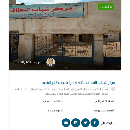
تم تنفيذه
الرئيس عبد الفتاح السيسي
مركز شباب النطاف التابع لادارة شباب كفر الشيخ
تتم أعمال الترميمات، وبناء الأسوار، وصيانة الحمامات، وغرف الملابس بها،بمراكز شباب النطاف،
وقراجة، ودفرية، والقرضا، ومحلة موسى التابعة لإدارة شباب كفر...
محافظة: كفر الشيخ
التكلفة: 575 الف جنيه
التصنيف: شباب ورياضة
تاريخ التنفيذ: يناير ٢٠٢٠
شاركه علي: