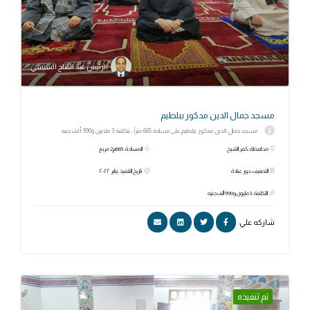
الرئيس عبد الفتاح السيسي
مسجد جمال الدين مدكور ببلطيم
مسجد جمال الدين مدكور ببلطيم على مساحة 665 متراً ، بتكلفة 3 ملايين و990 ألف جنيه
محافظة: كفر الشيخ
المساحة: 665م2 مربع
التصنيف: دور عبادة
تاريخ التنفيذ: يناير ٢٠٢٢
التكلفة: 3 مليون و990 ألف جنيه
شاركه علي:
تم تنفيذه