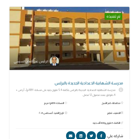
تم تنفيذه
الرئيس عبد الفتاح السيسي
مدرسة الشهابية الاعدادية الجديدة بالبرلس
مدرسة الشهابية الاعدادية الجديدة بالبرلس بتكلفة 5.4 مليون جنيه على مساحة 1891م2، أرضى +
4 طوابق بعدد فصول 12 فصل
محافظة: كفر الشيخ
المساحة: 1891م2 مربع
التصنيف: تعليم
تاريخ التنفيذ: أغسطس ٢٠١٨
التكلفة: 5 مليون و400 ألف جنيه
شاركه علي: