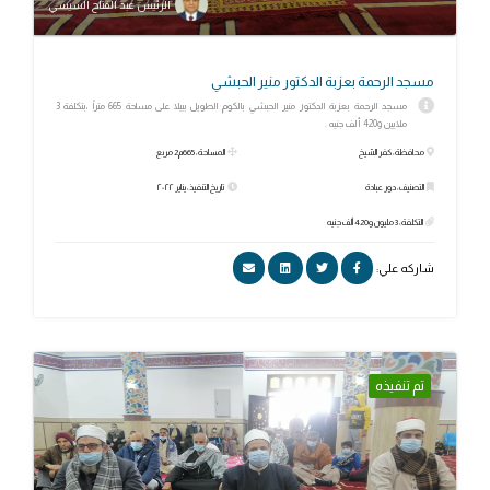
الرئيس عبد الفتاح السيسي
مسجد الرحمة بعزبة الدكتور منير الحبشي
مسجد الرحمة بعزبة الدكتور منير الحبشي بالكوم الطويل ببيلا على مساحة 665 متراً ،بتكلفة 3
ملايين و420 ألف جنيه .
محافظة: كفر الشيخ
المساحة: 665م2 مربع
التصنيف: دور عبادة
تاريخ التنفيذ: يناير ٢٠٢٢
التكلفة: 3 مليون و420 ألف جنيه
شاركه علي:
تم تنفيذه