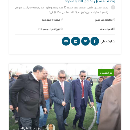
وحدة الغسيل الكلوى الجديدة بفوه
وحدة الغسيل الكلوى الجديدة بفوه بتكلفة 10 مليون جنيه، ويتكون مبنى الوحدة من ثلاث طوابق،
وتضم 31 ماكينة غسيل كلوى حديثة (26 أساسى – 5 احتياطى )
محافظة: كفر الشيخ
التكلفة: 10 مليون جنيه
التصنيف: صحة
تاريخ التنفيذ: ديسمبر ٢٠١٨
شاركه علي:
تم تنفيذه
الرئيس عبد الفتاح السيسي