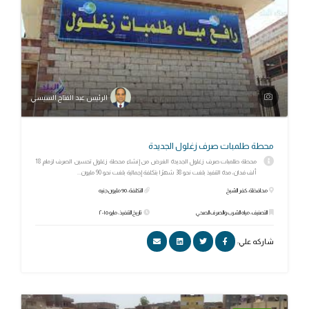
الرئيس عبد الفتاح السيسي
محطة طلمبات صرف زغلول الجديدة
محطة طلمبات صرف زغلول الجديدة الغرض من إنشاء محطة زغلول تحسين الصرف لزمام 18
ألف فدان، مدة التنفيذ بلغت نحو 38 شهرًا بتكلفة إجمالية بلغت نحو 90 مليون...
محافظة: كفر الشيخ
التكلفة: 90 مليون جنيه
التصنيف: مياه الشرب والصرف الصحي
تاريخ التنفيذ: مايو ٢٠١٥
شاركه علي: