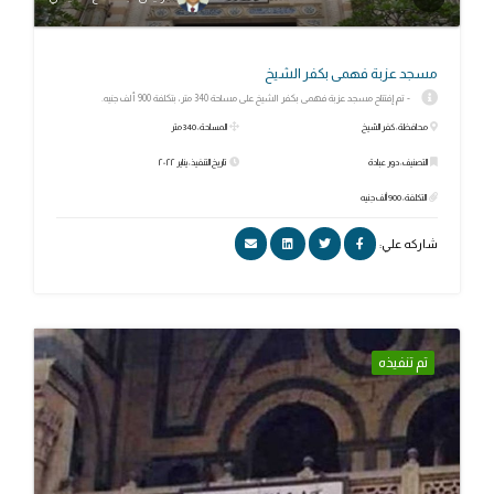
مسجد عزبة فهمى بكفر الشيخ
- تم إفتتاح مسجد عزبة فهمى بكفر الشيخ على مساحة 340 متر، بتكلفة 900 ألف جنيه.
محافظة: كفر الشيخ
المساحة: 340 متر
التصنيف: دور عبادة
تاريخ التنفيذ: يناير ٢٠٢٢
التكلفة: 900 ألف جنيه
شاركه علي:
تم تنفيذه