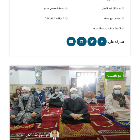
ألف جنيه
محافظة: كفر الشيخ
المساحة: 480م2 مربع
التصنيف: دور عبادة
تاريخ التنفيذ: يناير ٢٠٢٢
التكلفة: 2 مليون و880 ألف جنيه
شاركه علي:
تم تنفيذه
الرئيس عبد الفتاح السيسي