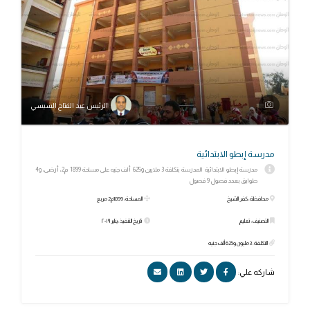
الرئيس عبد الفتاح السيسي
مدرسة إبطو الابتدائية
مدرسة إبطو الابتدائية المدرسة بتكلفة 3 ملايين و625 ألف جنيه على مساحة 1899 م2، أرضى، و4
طوابق بعدد فصول 9 فصول
محافظة: كفر الشيخ
المساحة: 1899م2 مربع
التصنيف: تعليم
تاريخ التنفيذ: يناير ٢٠١٩
التكلفة: 3 مليون و625 ألف جنيه
شاركه علي: