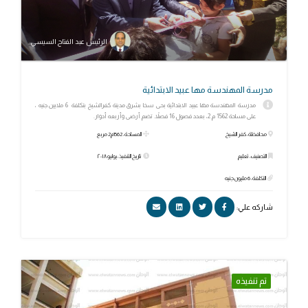
الرئيس عبد الفتاح السيسي
مدرسة المهندسة مها عبيد الابتدائية
مدرسة المهندسة مها عبيد الابتدائية بحى سخا بشرق مدينة كفرالشيخ بتكلفة 6 ملايين جنيه ،
على مساحة 1562 م 2، بعدد فصول 16 فصلاً. تضم أرضى وأربعه أدوار.
محافظة: كفر الشيخ
المساحة: 1562م2 مربع
التصنيف: تعليم
تاريخ التنفيذ: يوليو ٢٠١٨
التكلفة: 6 مليون جنيه
شاركه علي:
تم تنفيذه