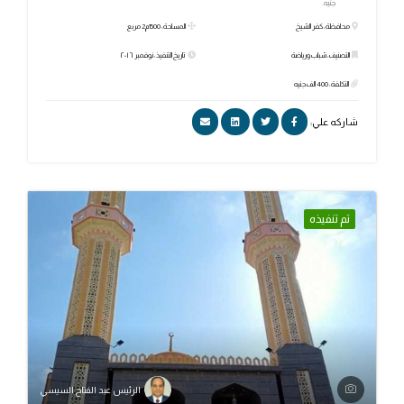
جنيه.
محافظة: كفر الشيخ
المساحة: 1500م2 مربع
التصنيف: شباب ورياضة
تاريخ التنفيذ: نوفمبر ٢٠١٦
التكلفة: 400 الف جنيه
شاركه علي:
تم تنفيذه
الرئيس عبد الفتاح السيسي