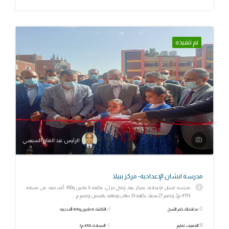
تم تنفيذه
الرئيس عبد الفتاح السيسي
مدرسة ابشان الإعدادية- مركز ببيلا
مدرسة ابشان الإعدادية، بمركز ببيلا، إحلال جزئي، بتكلفة 6 ملايين و400 ألف جنيه، على مساحة
4193 م2، وتضم 27 فصلاً، بكثافة 33 طالب وطالبة، بالفصل، وتضم م...
محافظة: كفر الشيخ
التكلفة: 6 ملايين و400 ألف جنيه
التصنيف: تعليم
المساحة: 4193 م2