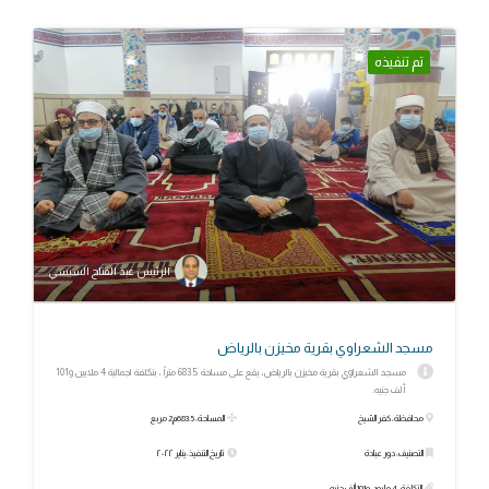
تم تنفيذه
الرئيس عبد الفتاح السيسي
مسجد الشعراوي بقرية مخيزن بالرياض
مسجد الشعراوي بقرية مخيزن بالرياض، يقع على مساحة 683.5 متراً ، بتكلفة اجمالية 4 ملايين و101
ألف جنيه.
محافظة: كفر الشيخ
المساحة: 683.5م2 مربع
التصنيف: دور عبادة
تاريخ التنفيذ: يناير ٢٠٢٢
التكلفة: 4 مليون و101 ألف جنيه