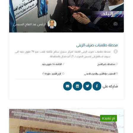
الرئيس عبد الفتاح السيسي
محطة طلمبات صرف الزينى
محطة طلمبات صرف الزينى التابعة لمركز سيدى سالم بتكلفة بلغت نحو 74 مليون جنيه التى
سوف تساهم فى تحسين الصرف لـ 21 ألف فدان بالمحافظة .
محافظة: كفر الشيخ
التكلفة: 74 مليون جنيه
التصنيف: مياه الشرب والصرف الصحي
تاريخ التنفيذ: مايو ٢٠١٥
شاركه علي:
تم تنفيذه