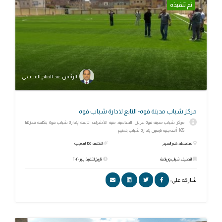
تم تنفيذه
الرئيس عبد الفتاح السيسي
مركز شباب مدينة فوه- التابع لادارة شباب فوه
مركز شباب مدينة فوه، عربان، السالمية، منية الأشراف التابعة لإدارة شباب فوه بتكلفة قدرها
165 ألف جنيه تابعين لإدارة شباب بلطيم
محافظة: كفر الشيخ
التكلفة: 165 الف جنيه
التصنيف: شباب ورياضة
تاريخ التنفيذ: يناير ٢٠٢٠
شاركه علي: