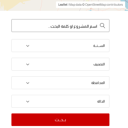
Leaflet
| Map data © OpenStreetMap contributors
الســـنـــة
التصنيف
المحافظة
الحالة
بــحــث