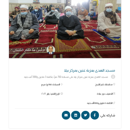
الرئيس عبد الفتاح السيسي
مسجد الهدى بعزبة غنين بمركز بيلا
مسجد الهدى بعزبة غنين بمركز بيلا على مساحة 760 متراً، بتكلفة 3 ملايين و800 ألف جنيه
محافظة: كفر الشيخ
المساحة: 760م2 مربع
التصنيف: دور عبادة
تاريخ التنفيذ: يناير ٢٠٢٢
التكلفة: 3 مليون و800 ألف جنيه
شاركه علي: