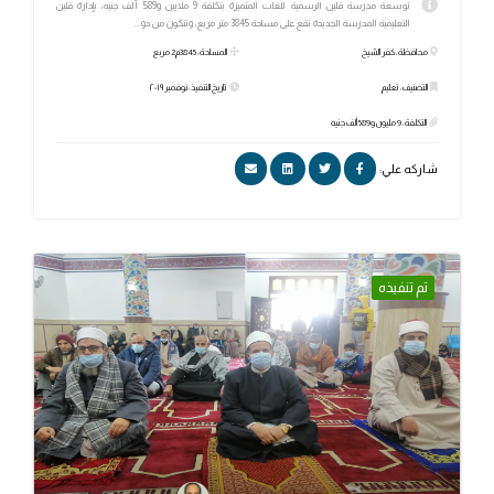
توسعة مدرسة قلين الرسمية للغات المتميزة بتكلفة 9 ملايين و589 ألف جنيه، بإدارة قلين
التعليمية المدرسة الجديدة تقع على مساحة 3845 متر مربع، وتتكون من دو...
محافظة: كفر الشيخ
المساحة: 3845م2 مربع
التصنيف: تعليم
تاريخ التنفيذ: نوفمبر ٢٠١٩
التكلفة: 9 مليون و589 ألف جنيه
شاركه علي:
تم تنفيذه